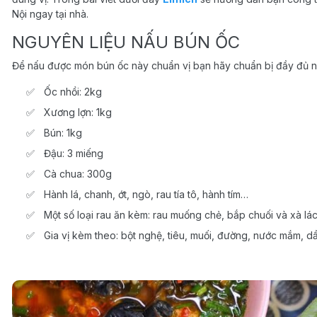
Nội ngay tại nhà.
NGUYÊN LIỆU NẤU BÚN ỐC
Để nấu được món bún ốc này chuẩn vị bạn hãy chuẩn bị đầy đủ n
Ốc nhồi: 2kg
Xương lợn: 1kg
Bún: 1kg
Đậu: 3 miếng
Cà chua: 300g
Hành lá, chanh, ớt, ngò, rau tía tô, hành tím…
Một số loại rau ăn kèm: rau muống chẻ, bắp chuối và xà lá
Gia vị kèm theo: bột nghệ, tiêu, muối, đường, nước mắm, d