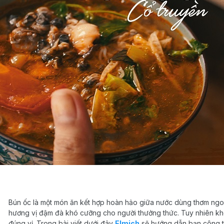
Bún ốc là một món ăn kết hợp hoàn hảo giữa nước dùng thơm ngon 
hương vị đậm đà khó cưỡng cho người thưởng thức. Tuy nhiên kh
đúng vị. Trong bài viết dưới đây
Elmich
sẽ hướng dẫn bạn công t