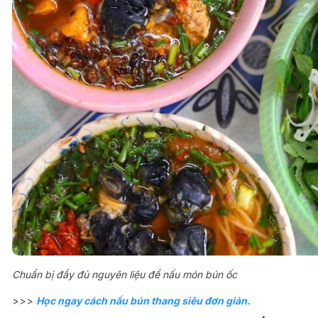
Chuẩn bị đầy đủ nguyên liệu để nấu món bún ốc
>>>
Học ngay cách nấu bún thang siêu đơn giản.