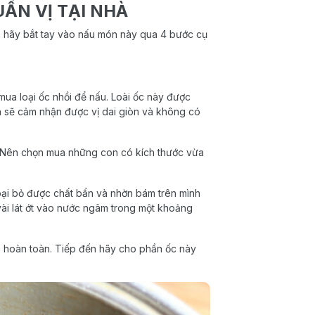
ẨN VỊ TẠI NHÀ
n hãy bắt tay vào nấu món này qua 4 bước cụ
mua loại ốc nhồi để nấu. Loài ốc này được
n sẽ cảm nhận được vị dai giòn và không có
. Nên chọn mua những con có kích thước vừa
ại bỏ được chất bẩn và nhờn bám trên mình
vài lát ớt vào nước ngâm trong một khoảng
ch hoàn toàn. Tiếp đến hãy cho phần ốc này