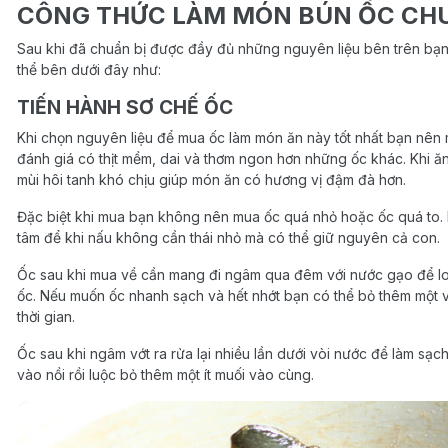
CÔNG THỨC LÀM MÓN BÚN ỐC CHU
Sau khi đã chuẩn bị được đầy đủ những nguyên liệu bên trên bạ
thể bên dưới đây như:
TIẾN HÀNH SƠ CHẾ ỐC
Khi chọn nguyên liệu để mua ốc làm món ăn này tốt nhất bạn nên 
đánh giá có thịt mềm, dai và thơm ngon hơn những ốc khác. Khi ă
mùi hôi tanh khó chịu giúp món ăn có hương vị đậm đà hơn.
Đặc biệt khi mua bạn không nên mua ốc quá nhỏ hoặc ốc quá to
tâm để khi nấu không cần thái nhỏ mà có thể giữ nguyên cả con.
Ốc sau khi mua về cần mang đi ngâm qua đêm với nước gạo để lo
ốc. Nếu muốn ốc nhanh sạch và hết nhớt bạn có thể bỏ thêm một 
thời gian.
Ốc sau khi ngâm vớt ra rửa lại nhiều lần dưới vòi nước để làm sạ
vào nồi rồi luộc bỏ thêm một ít muối vào cùng.