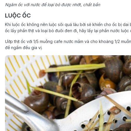
Ngâm ốc với nước để loại bỏ được nhớt, chất bẩn
LUỘC ỐC
Khi luộc ốc không nên luộc sôi quá lâu bởi sẽ khiến cho ốc bị dai 
ốc lấy phần thịt và loại bỏ đuôi đen đi, hãy lấy lại phần nước luộc
Ướp thịt ốc với 1/5 muỗng cafe nước mắm và cho khoảng 1/2 muỗ
để ngấm đều gia vị.