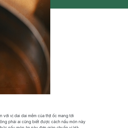
với vị dai dai mềm của thịt ốc mang tới
ông phải ai cũng biết được cách nấu món này
hức nấu món ăn này đơn giản chuẩn vị Hà