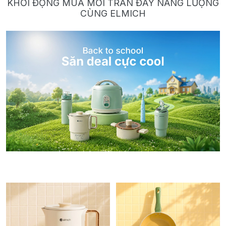
KHỞI ĐỘNG MÙA MỚI TRÀN ĐẦY NĂNG LƯỢNG
CÙNG ELMICH