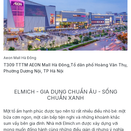
Aeon Mall Hà Đông
E
T309 TTTM AEON Mall Hà Đông,Tổ dân phố Hoàng Văn Thụ,
B
Phường Dương Nội, TP Hà Nội
T
ELMICH - GIA DỤNG CHUẨN ÂU - SỐNG
CHUẨN XANH
Một tổ ấm hạnh phúc được tạo nên từ rất nhiều điều nhỏ bé: một
bữa cơm ngon, một căn bếp tiện nghi và những khoảnh khắc
sum vầy bên gia đình. Nhà mới Elmich.vn được xây dựng với
mong muốn đồng hành cùng những điều giản dị nhưng ý nghĩa