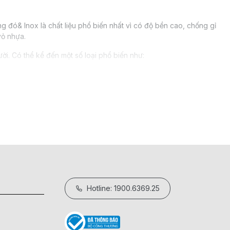
ng đó& Inox là chất liệu phổ biến nhất vì có độ bền cao, chống gỉ
vỏ nhựa.
i. Có thể kể đến một số loại phổ biến như:
 cho trẻ em.
ức ăn. Hoặc để chung cơm thức ăn ở một ngăn và ngăn dưới để
loại thức ăn khác nhau,& ngăn dưới đựng canh.
 để đựng thức ăn.
ng, công sở trong việc mang cơm đi làm, rất tiện lợi,& tiếp kiệm
Hotline: 1900.6369.25