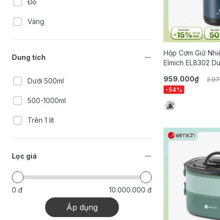
Đỏ
Vàng
Hộp Cơm Giữ Nhiệ
Dung tích
Elmich EL8302 Du
959.000₫
2.0
Dưới 500ml
-54%
500-1000ml
Trên 1 lít
Lọc giá
0 đ
10.000.000 đ
Áp dụng