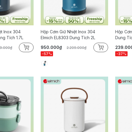
t Inox 304
Hộp Cơm Giữ Nhiệt Inox 304
Hộp Cơm 
ng Tích 1.7L
Elmich EL8303 Dung Tích 2L
Dung Tíc
950.000₫
239.00
79.000₫
2.209.000₫
-57%
-37%