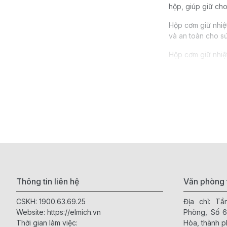
hộp, giúp giữ cho
Hộp cơm giữ nhiệt
và an toàn cho s
Hộp cơm giữ nhiệ
Hộp cơm 1 
Hộp cơm& 2
canh.
Hộp cơm& 3
Hộp cơm giữ
Lợi ích của
Hộp đựng cơm giữ 
thời gian. Có thể 
Giữ cho cơ
Thông tin liên hệ
Văn phòng 
Tiện lợi kh
CSKH:
1900.63.69.25
Địa chỉ: T
Tiết kiệm c
Website:
https://elmich.vn
Phòng, Số 
Tiết kiệm t
Thời gian làm việc:
Hòa, thành p
Tốt cho sức