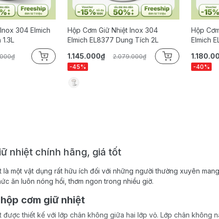
Inox 304 Elmich
Hộp Cơm Giữ Nhiệt Inox 304
Hộp Cơm 
 1.3L
Elmich EL8377 Dung Tích 2L
Elmich E
1.145.000₫
1.180.0
.000₫
2.079.000₫
-45%
-40%
ữ nhiệt chính hãng, giá tốt
 là một vật dụng rất hữu ích đối với những người thường xuyên mang 
ức ăn luôn nóng hổi, thơm ngon trong nhiều giờ.
 hộp cơm giữ nhiệt
 được thiết kế với lớp chân không giữa hai lớp vỏ. Lớp chân không 