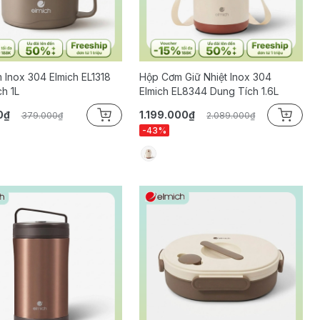
Inox 304 Elmich EL1318
Hộp Cơm Giữ Nhiệt Inox 304
h 1L
Elmich EL8344 Dung Tích 1.6L
0₫
1.199.000₫
379.000₫
2.089.000₫
-43%