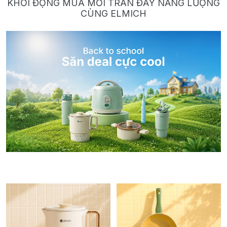
KHỞI ĐỘNG MÙA MỚI TRÀN ĐẦY NĂNG LƯỢNG
CÙNG ELMICH