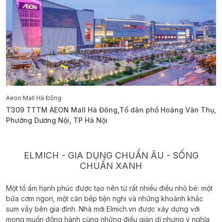
Aeon Mall Hà Đông
E
T309 TTTM AEON Mall Hà Đông,Tổ dân phố Hoàng Văn Thụ,
B
Phường Dương Nội, TP Hà Nội
T
ELMICH - GIA DỤNG CHUẨN ÂU - SỐNG
CHUẨN XANH
Một tổ ấm hạnh phúc được tạo nên từ rất nhiều điều nhỏ bé: một
bữa cơm ngon, một căn bếp tiện nghi và những khoảnh khắc
sum vầy bên gia đình. Nhà mới Elmich.vn được xây dựng với
mong muốn đồng hành cùng những điều giản dị nhưng ý nghĩa