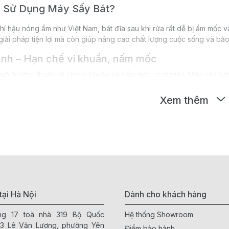
n Sử Dụng Máy Sấy Bát?
hí hậu nóng ẩm như Việt Nam, bát đĩa sau khi rửa rất dễ bị ẩm mốc v
giải pháp tiện lợi mà còn giúp nâng cao chất lượng cuộc sống và bảo
nh – Hạn chế vi khuẩn, nấm mốc
 môi trường thuận lợi cho vi khuẩn và nấm mốc phát triển. Máy sấy 
rạng đọng nước sau khi rửa.
Xem thêm
 khô đồng đều, bát đĩa luôn sạch sẽ, không còn cảm giác ẩm tay kh
iệt khuẩn an toàn cho sức khỏe
sấy bát diệt khuẩn
hiện nay được trang bị công nghệ UV hoặc nhiệt đ
 gia đình có trẻ nhỏ hoặc người lớn tuổi.
hường xuyên giúp đảm bảo dụng cụ ăn uống luôn đạt mức an toàn ca
tại Hà Nội
Dành cho khách hàng
ầng 17 toà nhà 319 Bộ Quốc
Hệ thống Showroom
 quả – Bát đĩa luôn sạch sẽ
63 Lê Văn Lương, phường Yên
Điểm bảo hành