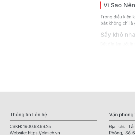
Vì Sao Nê
Trong điều kiện k
bát
không chỉ là 
Sấy khô nha
Bát đĩa ẩm ướt là
chế tối đa tình t
Nhờ khả năng sấy
ăn uống.
Công nghệ d
Nhiều dòng
máy 
quan trọng đối với
Việc khử khuẩn t
kéo dài.
Thông tin liên hệ
Văn phòng 
CSKH:
1900.63.69.25
Địa chỉ: T
Khử mùi hiệu
Website:
https://elmich.vn
Phòng, Số 