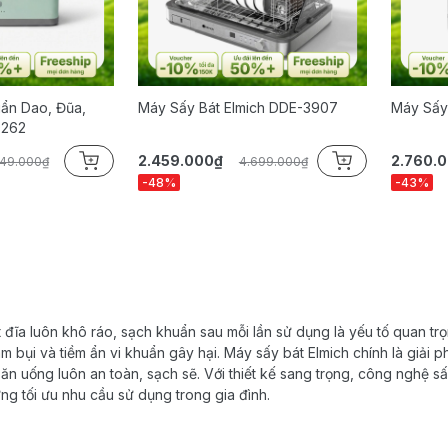
ẩn Dao, Đũa,
Máy Sấy Bát Elmich DDE-3907
Máy Sấy
9262
2.459.000₫
2.760.
349.000₫
4.699.000₫
-48%
-43%
đĩa luôn khô ráo, sạch khuẩn sau mỗi lần sử dụng là yếu tố quan trọ
m bụi và tiềm ẩn vi khuẩn gây hại. Máy sấy bát Elmich chính là giải p
ăn uống luôn an toàn, sạch sẽ. Với thiết kế sang trọng, công nghệ sấ
ng tối ưu nhu cầu sử dụng trong gia đình.