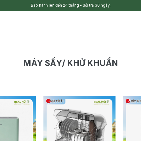
Bảo hành lên đến 24 tháng - đổi trả 30 ngày.
MÁY SẤY/ KHỬ KHUẨN