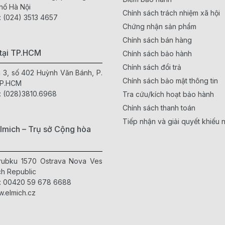
ọng hoặc không gian bếp bí khí có thể khiến bát đĩa mất vệ sinh. Má
hố Hà Nội
Chính sách trách nhiệm xã hội
uôn khô thoáng.
:
(024) 3513 4657
Chứng nhận sản phẩm
an bếp trở nên gọn gàng và sạch sẽ hơn, nâng cao trải nghiệm sinh 
Chính sách bán hàng
ời gian – Phù hợp gia đình bận rộn
tại TP.HCM
Chính sách bảo hành
Chính sách đổi trả
át đĩa khô tự nhiên hoặc lau lại bằng khăn, bạn chỉ cần đặt vào
máy 
g 3, số 402 Huỳnh Văn Bánh, P.
m đáng kể thời gian và công sức.
Chính sách bảo mật thông tin
TP.HCM
:
(028)3810.6968
Tra cứu/kích hoạt bảo hành
lý tưởng cho những gia đình bận rộn, giúp tối ưu công việc nội trợ m
Chính sách thanh toán
 Chọn Mua Máy Sấy Bát Phù Hợp
Tiếp nhận và giải quyết khiếu n
lmich – Trụ sở Cộng hòa
u tư một
máy sấy bát Elmich chính hãng
, không chỉ chất lượng sả
ầu sử dụng sẽ giúp bạn tối ưu hiệu quả và chi phí. Dưới đây là nhữn
Hrubku 1570 Ostrava Nova Ves
ung tích và nhu cầu sử dụng
h Republic
 bát cần phù hợp với số lượng bát đĩa trong gia đình bạn. Với gia đ
:
00420 59 678 6688
g người hoặc thường xuyên tiếp khách nên chọn dung tích lớn hơn để
.elmich.cz
ông nghệ sấy & diệt khuẩn