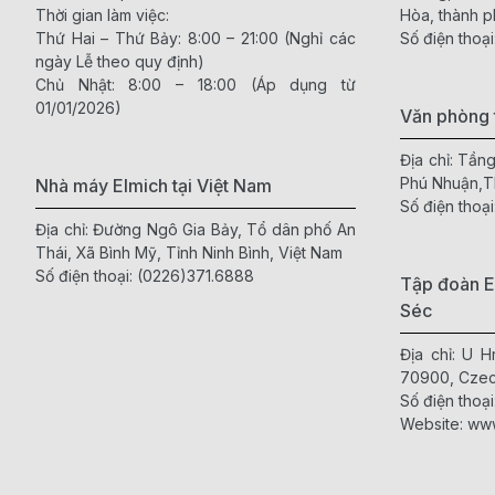
Mùi hôi do nước đ
Thời gian làm việc:
Hòa, thành p
giữ cho bát đĩa l
Thứ Hai – Thứ Bảy: 8:00 – 21:00 (Nghỉ các
Số điện thoại
ngày Lễ theo quy định)
Nhờ đó, không gi
Chủ Nhật: 8:00 – 18:00 (Áp dụng từ
01/01/2026)
Tiết kiệm th
Văn phòng 
Thay vì chờ đợi b
Địa chỉ: Tần
tự động, tiết kiệ
Phú Nhuận,
Nhà máy Elmich tại Việt Nam
Số điện thoại
Đây là giải pháp 
Địa chỉ: Đường Ngô Gia Bảy, Tổ dân phố An
Thái, Xã Bình Mỹ, Tỉnh Ninh Bình, Việt Nam
Hướng Dẫn
Số điện thoại:
(0226)371.6888
Tập đoàn E
Khi quyết định đầ
Séc
phù hợp với nhu c
Địa chỉ: U 
Chọn theo d
70900, Czec
Dung tích máy sấy
Số điện thoại
lại, gia đình đôn
Website:
www
Chọn theo c