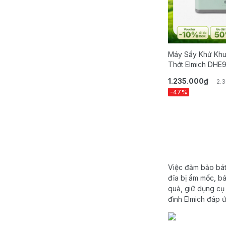
Máy Sấy Khử Khu
Thớt Elmich DHE
1.235.000₫
2.
-47%
Việc đảm bảo bát 
đĩa bị ẩm mốc, bá
quả, giữ dụng cụ 
đình Elmich đáp ứ