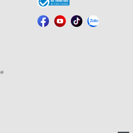
y sấy bát giúp lưu thông không khí và loại bỏ mùi ẩm khó chịu,
hoạt hằng ngày cho cả gia đình.
sấy bát gia đình
và chọn chế độ phù hợp. Quá trình sấy diễn ra
à vẫn đảm bảo tiêu chuẩn vệ sinh cao.
ại
n phẩm mà lựa chọn đúng kích thước, công nghệ và tính năng
g yếu tố quan trọng để cân nhắc khi mua máy sấy bát.
ình từ 1–3 người, máy có dung tích nhỏ gọn sẽ đủ đáp ứng. Ngược
 đảm bảo sấy khô đồng thời nhiều bát đĩa.