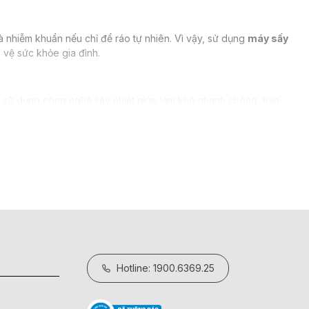
à nhiễm khuẩn nếu chỉ để ráo tự nhiên. Vì vậy, sử dụng
máy sấy
 vệ sức khỏe gia đình.
bát sử dụng công nghệ sấy nhiệt giúp làm khô nhanh chóng, hạn
i sử dụng, đồng thời giảm nguy cơ lây nhiễm vi khuẩn qua đường
ộ cao giúp hỗ trợ tiêu diệt vi khuẩn hiệu quả. Đây là yếu tố
o hơn so với phơi tự nhiên, đặc biệt trong những ngày mưa ẩm
Hotline: 1900.6369.25