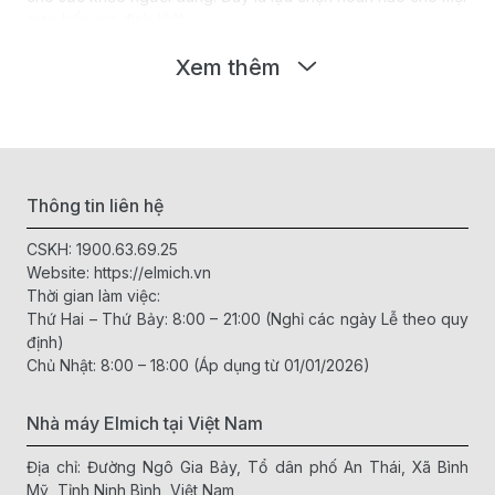
gian bếp gia đình Việt.
Chất liệu cao cấp, an toàn
: Được làm từ inox 304,
Xem thêm
thép không gỉ hoặc silicon chịu nhiệt, cây đánh trứng
Elmich đảm bảo an toàn khi tiếp xúc thực phẩm, không
chứa chất độc hại.
Thiết kế tiện lợi
: Tay cầm chắc chắn, vừa vặn, chống
trơn trượt; đầu phới dễ dàng tạo độ bông xốp cho
trứng và nguyên liệu.
Thông tin liên hệ
Đa năng trong sử dụng
: Ngoài việc đánh trứng, sản
phẩm còn dùng để trộn bột, khuấy nước sốt, hay trộn
CSKH:
1900.63.69.25
salad.
Website:
https://elmich.vn
Độ bền cao
: Không gỉ sét, chịu nhiệt tốt, dễ vệ sinh, có
Thời gian làm việc:
thể sử dụng lâu dài mà vẫn sáng đẹp như mới.
Thứ Hai – Thứ Bảy: 8:00 – 21:00 (Nghỉ các ngày Lễ theo quy
định)
Hướng dẫn chọn mua Cây đánh trứng
Chủ Nhật: 8:00 – 18:00 (Áp dụng từ 01/01/2026)
Elmich phù hợp
Nhà máy Elmich tại Việt Nam
Theo nhu cầu sử dụng
: Nếu thường xuyên làm bánh,
nên chọn phới lồng inox; nếu chỉ dùng trong nấu ăn
Địa chỉ: Đường Ngô Gia Bảy, Tổ dân phố An Thái, Xã Bình
hàng ngày, có thể chọn cây đánh trứng mini hoặc
Mỹ, Tỉnh Ninh Bình, Việt Nam