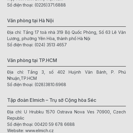
silicon.
Số điện thoại:
(0226)371.6888
Theo chất liệu
: Inox 304 bền, sáng đẹp; silicon chống
dính, an toàn với dụng cụ nấu nướng.
Theo kích thước
: Phới lớn dành cho nhu cầu đánh
Văn phòng tại Hà Nội
trứng nhiều, phới nhỏ cho gia đình ít người hoặc thao
tác nhanh.
Địa chỉ: Tầng 17 toà nhà 319 Bộ Quốc Phòng, Số 63 Lê Văn
Chọn sản phẩm chính hãng
: Mua tại website Elmich
Lương, phường Yên Hòa, thành phố Hà Nội
hoặc đại lý phân phối để đảm bảo chất lượng và chế
Số điện thoại:
(024) 3513 4657
độ bảo hành.
Văn phòng tại TP.HCM
Cây đánh trứng Elmich
với thiết kế tinh tế, chất liệu an toàn
và độ bền vượt trội, là lựa chọn hoàn hảo giúp bạn dễ dàng
Địa chỉ: Tầng 3, số 402 Huỳnh Văn Bánh, P. Phú
chế biến nhiều món ăn hấp dẫn. Dù bạn là người mới học nấu
Nhuận,TP.HCM
ăn hay đam mê làm bánh, một chiếc
phới đánh trứng
Số điện thoại:
(028)3810.6968
Elmich
chắc chắn sẽ là “trợ thủ đắc lực” trong gian bếp.
Tập đoàn Elmich – Trụ sở Cộng hòa Séc
Địa chỉ: U Hrubku 1570 Ostrava Nova Ves 70900, Czech
Republic
Số điện thoại:
00420 59 678 6688
Website:
www.elmich.cz