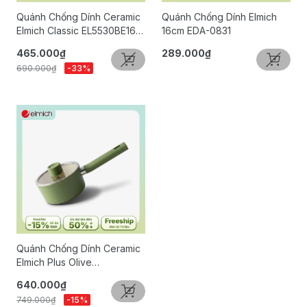
Quánh Chống Dính Ceramic
Quánh Chống Dính Elmich
Elmich Classic EL5530BE16
16cm EDA-0831
Size 16cm
465.000₫
289.000₫
690.000₫
-33%
Quánh Chống Dính Ceramic
Elmich Plus Olive
EL5523OV16-16cm
640.000₫
749.000₫
-15%