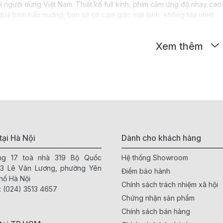
i người dùng Việt Nam. Thiết kế full kính, phím cảm ứng độ nhạy cao
 quá trình nấu nướng, bạn sẽ có cảm giác mát lạnh, không tỏa nhiệt
Xem thêm
iểm của bếp điện từ elmich là:
 động cơ mạnh mẽ, có thể điều chỉnh được lượng nhiệt tăng giảm hiệ
iện, an toàn, không gây cháy nổ, không phát ra khí độc hại.
 sinh, không bám bẩn, không bị ố vàng.
hức năng nấu nướng tiện dụng, như hẹn giờ, khóa trẻ em, bảo vệ quá
goại elmich
tại Hà Nội
Dành cho khách hàng
mich là loại bếp sử dụng nguyên lý bức xạ hồng ngoại để tạo ra nhiệ
ầng 17 toà nhà 319 Bộ Quốc
Hệ thống Showroom
 có thiết kế đơn giản, dễ sử dụng, phù hợp với người dùng thích nấu 
63 Lê Văn Lương, phường Yên
Điểm bảo hành
ều loại nồi chảo khác nhau.
hố Hà Nội
Chính sách trách nhiệm xã hội
:
(024) 3513 4657
Chứng nhận sản phẩm
iểm của bếp hồng ngoại elmich là:
Chính sách bán hàng