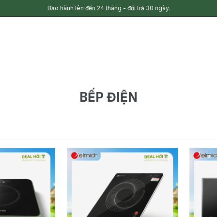
Bảo hành lên đến 24 tháng - đổi trả 30 ngày.
BẾP ĐIỆN