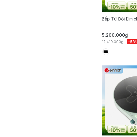
Bếp Từ Đôi Elmic
5.200.000₫
12.419.000₫
-58