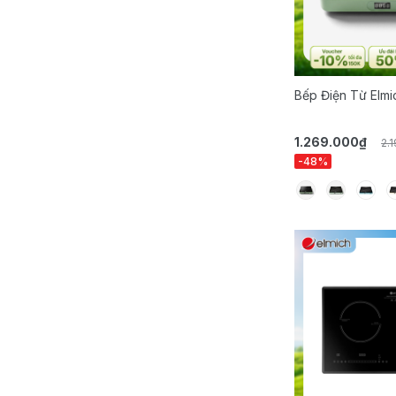
Bếp Điện Từ Elmi
1.269.000₫
2.
-48%