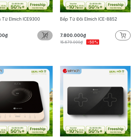
n Từ Elmich ICE9300
Bếp Từ Đôi Elmich ICE-8852
00₫
7.800.000₫
15.679.000₫
-50%