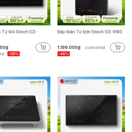
 Từ Đôi Elmich ICE-
Bếp Điện Từ Đơn Elmich ICE-9180
000₫
1.199.000₫
2.239.000₫
0₫
-58%
-46%