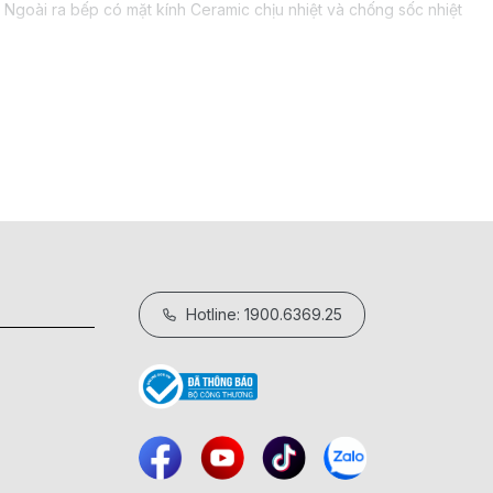
. Ngoài ra bếp có mặt kính Ceramic chịu nhiệt và chống sốc nhiệt
u quả.
 nhiệt, quá áp…
Hotline: 1900.6369.25
t, nấu chậm và tiêu tốn nhiều điện hơn bếp điện từ. Bếp điện
truyền thống. Thiết kế có núm xoay, mặt kính chịu nhiệt, có thể