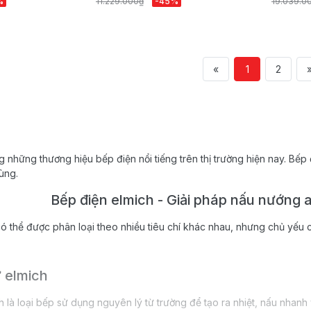
%
11.229.000₫
-45%
19.039.0
«
1
2
ng những thương hiệu bếp điện nổi tiếng trên thị trường hiện nay. Bếp
ùng.
Bếp điện elmich - Giải pháp nấu nướng an 
ó thể được phân loại theo nhiều tiêu chí khác nhau, nhưng chủ yếu có
ừ elmich
 là loại bếp sử dụng nguyên lý từ trường để tạo ra nhiệt, nấu nhanh và