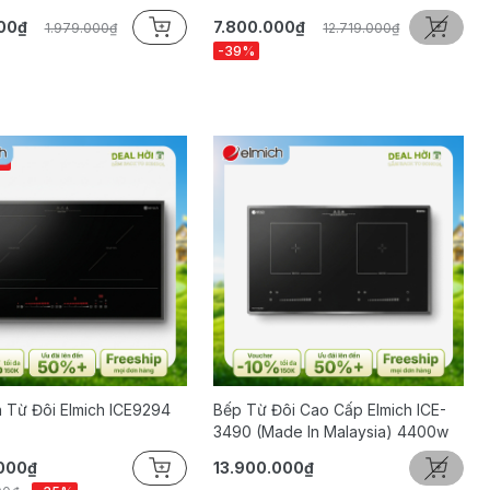
00₫
7.800.000₫
1.979.000₫
12.719.000₫
-39%
T
 Từ Đôi Elmich ICE9294
Bếp Từ Đôi Cao Cấp Elmich ICE-
3490 (made In Malaysia) 4400w
.000₫
13.900.000₫