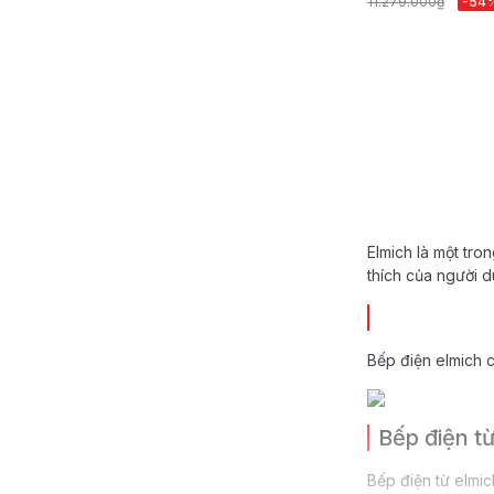
11.279.000₫
-54
Elmich là một tro
thích của người d
Bếp điện elmich c
Bếp điện t
Bếp điện từ elmich