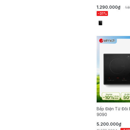
1.290.000₫
1.
-31%
Bếp Điện Từ Đôi 
9090
5.200.000₫