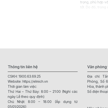
trọng, phù hợp vớ
tốt. Do đó, trong
Một số ưu đ
Nấu nhanh,
Tiết kiệm đ
Dễ dàng vệ
Có nhiều c
Bếp hồng n
Thông tin liên hệ
Văn phòng 
Bếp hồng ngoại el
CSKH:
1900.63.69.25
Địa chỉ: T
hồng ngoại elmich
Website:
https://elmich.vn
Phòng, Số 
sử dụng được nhi
Thời gian làm việc:
Hòa, thành p
Thứ Hai – Thứ Bảy: 8:00 – 21:00 (Nghỉ các
Số điện thoại
ngày Lễ theo quy định)
Một số ưu đ
Chủ Nhật: 8:00 – 18:00 (Áp dụng từ
01/01/2026)