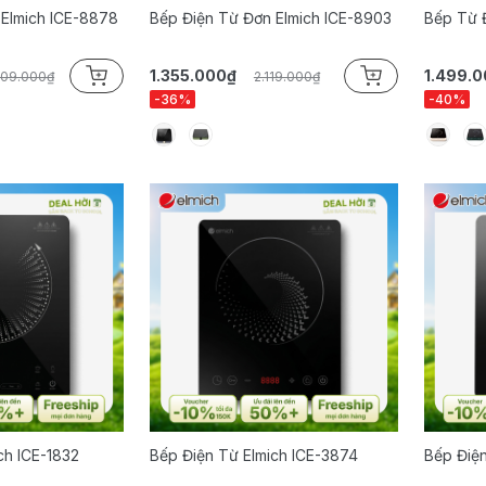
 Elmich ICE-8878
Bếp Điện Từ Đơn Elmich ICE-8903
Bếp Từ 
1.355.000₫
1.499.
309.000₫
2.119.000₫
-36%
-40%
ch ICE-1832
Bếp Điện Từ Elmich ICE-3874
Bếp Điện