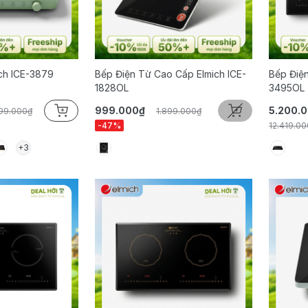
ch ICE-3879
Bếp Điện Từ Cao Cấp Elmich ICE-
Bếp Điện
1828OL
3495OL
999.000₫
5.200.
199.000₫
1.899.000₫
-47%
12.419.00
+3