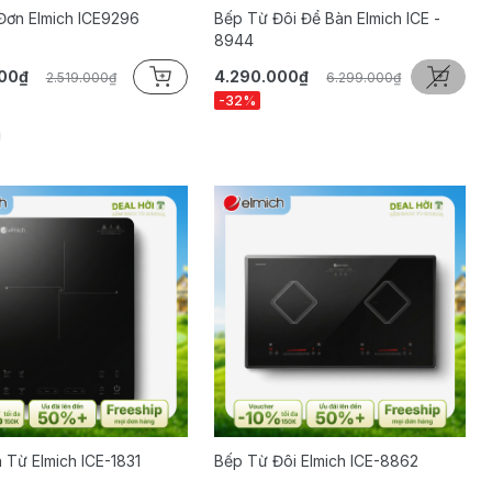
Đơn Elmich ICE9296
Bếp Từ Đôi Để Bàn Elmich ICE -
8944
000₫
4.290.000₫
2.519.000₫
6.299.000₫
-32%
 Từ Elmich ICE-1831
Bếp Từ Đôi Elmich ICE-8862