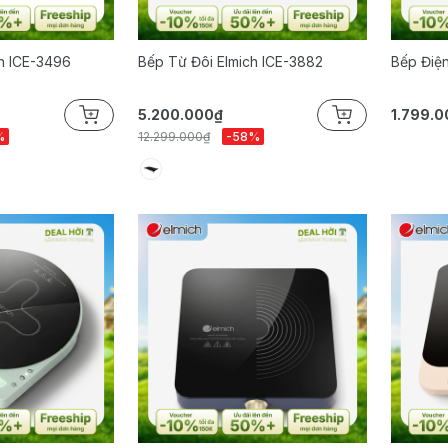
h ICE-3496
Bếp Từ Đôi Elmich ICE-3882
Bếp Điệ
5.200.000₫
1.799.0
%
12.299.000₫
-58%