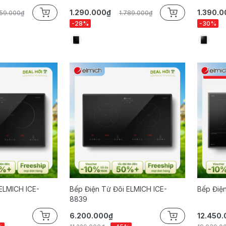
1.290.000₫
1.390.0
859.000₫
1.789.000₫
-28%
-30%
CÒN Í
ELMICH ICE-
Bếp Điện Từ Đôi ELMICH ICE-
Bếp Điện
8839
6.200.000₫
12.450