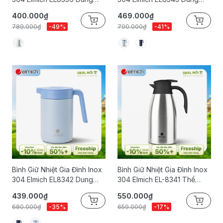
Tích 1L
Tích 1.2L
400.000₫
469.000₫
789.000₫
-49%
790.000₫
-41%
Bình Giữ Nhiệt Gia Đình Inox
Bình Giữ Nhiệt Gia Đình Inox
304 Elmich EL8342 Dung
304 Elmich EL-8341 Thể
Tích 800ml
Tích 2000ml
439.000₫
550.000₫
680.000₫
-35%
659.000₫
-17%