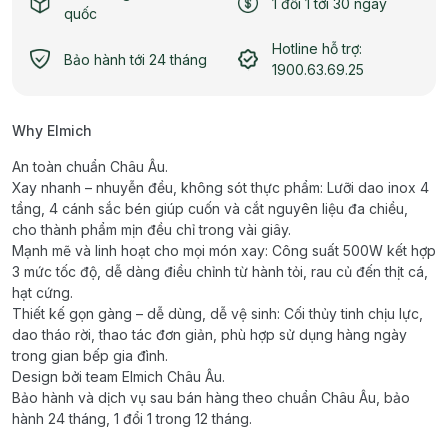
1 đổi 1 tới 30 ngày
quốc
Hotline hỗ trợ:
Bảo hành tới 24 tháng
1900.63.69.25
Why Elmich
An toàn chuẩn Châu Âu.
Xay nhanh – nhuyễn đều, không sót thực phẩm: Lưỡi dao inox 4
tầng, 4 cánh sắc bén giúp cuốn và cắt nguyên liệu đa chiều,
cho thành phẩm mịn đều chỉ trong vài giây.
Mạnh mẽ và linh hoạt cho mọi món xay: Công suất 500W kết hợp
3 mức tốc độ, dễ dàng điều chỉnh từ hành tỏi, rau củ đến thịt cá,
hạt cứng.
Thiết kế gọn gàng – dễ dùng, dễ vệ sinh: Cối thủy tinh chịu lực,
dao tháo rời, thao tác đơn giản, phù hợp sử dụng hàng ngày
trong gian bếp gia đình.
Design bởi team Elmich Châu Âu.
Bảo hành và dịch vụ sau bán hàng theo chuẩn Châu Âu, bảo
hành 24 tháng, 1 đổi 1 trong 12 tháng.