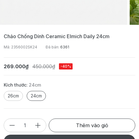
Chảo Chống Dính Ceramic Elmich Daily 24cm
Mã: 2356002SK24
Đã bán:
6361
269.000₫
450.000₫
-40%
Kích thước:
24cm
26cm
24cm
Thêm vào giỏ