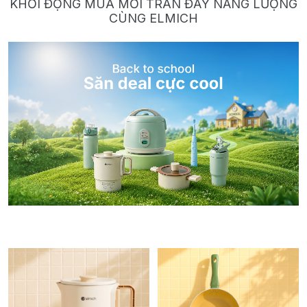
KHỞI ĐỘNG MÙA MỚI TRÀN ĐẦY NĂNG LƯỢNG
CÙNG ELMICH