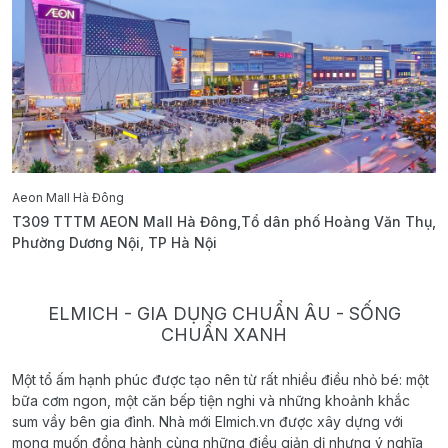
Aeon Mall Hà Đông
E
T309 TTTM AEON Mall Hà Đông,Tổ dân phố Hoàng Văn Thụ,
B
Phường Dương Nội, TP Hà Nội
T
ELMICH - GIA DỤNG CHUẨN ÂU - SỐNG
CHUẨN XANH
Một tổ ấm hạnh phúc được tạo nên từ rất nhiều điều nhỏ bé: một
bữa cơm ngon, một căn bếp tiện nghi và những khoảnh khắc
sum vầy bên gia đình. Nhà mới Elmich.vn được xây dựng với
mong muốn đồng hành cùng những điều giản dị nhưng ý nghĩa