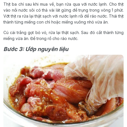
Thịt ba chỉ sau khi mua về, bạn rửa qua với nước lạnh. Cho thịt
vào nồi nước sôi có thả vài lát gừng để trụng trong vòng 1 phút.
Vớt thịt ra rửa lại thật sạch với nước lạnh rồi để ráo nước. Thái thịt
thành từng miếng con chì hoặc miếng vuông nhỏ vừa ăn.
Củ cải trắng gọt bỏ vỏ, rửa lại thật sạch. Sau đó cắt thành từng
miếng vừa ăn. Để trong rổ cho ráo nước.
Bước 3: Ướp nguyên liệu