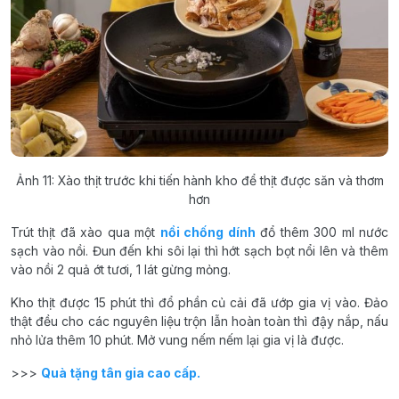
Ảnh 11: Xào thịt trước khi tiến hành kho để thịt được săn và thơm
hơn
Trút thịt đã xào qua một
nồi chống dính
đổ thêm 300 ml nước
sạch vào nồi. Đun đến khi sôi lại thì hớt sạch bọt nổi lên và thêm
vào nồi 2 quả ớt tươi, 1 lát gừng mỏng.
Kho thịt được 15 phút thì đổ phần củ cải đã ướp gia vị vào. Đảo
thật đều cho các nguyên liệu trộn lẫn hoàn toàn thì đậy nắp, nấu
nhỏ lửa thêm 10 phút. Mở vung nếm nếm lại gia vị là được.
>>>
Quà tặng tân gia cao cấp.