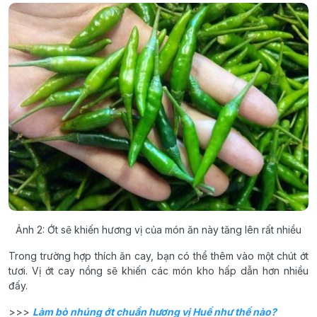
Ảnh 2: Ớt sẽ khiến hương vị của món ăn này tăng lên rất nhiều
Trong trường hợp thích ăn cay, bạn có thể thêm vào một chút ớt
tươi. Vị ớt cay nồng sẽ khiến các món kho hấp dẫn hơn nhiều
đấy.
>>>
Làm bò nhúng ớt chuẩn hương vị Huế như thế nào?