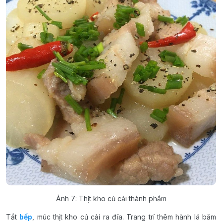
Ảnh 7: Thịt kho củ cải thành phẩm
Tắt
bếp
, múc thịt kho củ cải ra đĩa. Trang trí thêm hành lá băm