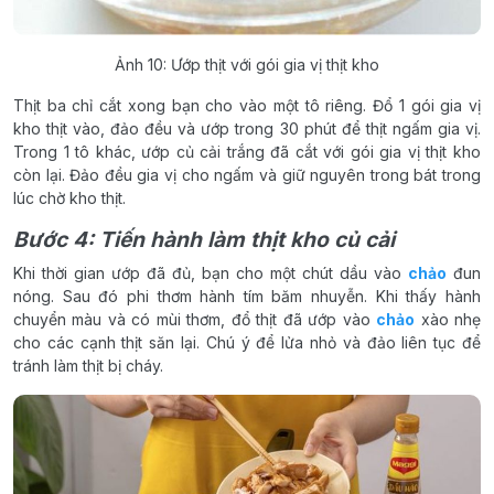
Ảnh 10: Ướp thịt với gói gia vị thịt kho
Thịt ba chỉ cắt xong bạn cho vào một tô riêng. Đổ 1 gói gia vị
kho thịt vào, đảo đều và ướp trong 30 phút để thịt ngấm gia vị.
Trong 1 tô khác, ướp củ cải trắng đã cắt với gói gia vị thịt kho
còn lại. Đảo đều gia vị cho ngấm và giữ nguyên trong bát trong
lúc chờ kho thịt.
Bước 4: Tiến hành làm thịt kho củ cải
Khi thời gian ướp đã đủ, bạn cho một chút dầu vào
chảo
đun
nóng. Sau đó phi thơm hành tím băm nhuyễn. Khi thấy hành
chuyển màu và có mùi thơm, đổ thịt đã ướp vào
chảo
xào nhẹ
cho các cạnh thịt săn lại. Chú ý để lửa nhỏ và đảo liên tục để
tránh làm thịt bị cháy.