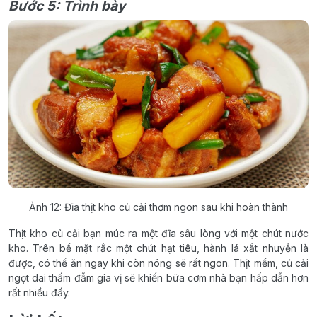
Bước 5: Trình bày
Ảnh 12: Đĩa thịt kho củ cải thơm ngon sau khi hoàn thành
Thịt kho củ cải bạn múc ra một đĩa sâu lòng với một chút nước
kho. Trên bề mặt rắc một chút hạt tiêu, hành lá xắt nhuyễn là
được, có thể ăn ngay khi còn nóng sẽ rất ngon. Thịt mềm, củ cải
ngọt dai thấm đẫm gia vị sẽ khiến bữa cơm nhà bạn hấp dẫn hơn
rất nhiều đấy.