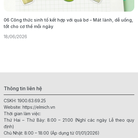
06 Công thức sinh tố kết hợp với quả bơ – Mát lành, dễ uống,
G
tốt cho cơ thể mỗi ngày
ả
18/06/2026
1
Thông tin liên hệ
CSKH:
1900.63.69.25
Website:
https://elmich.vn
Thời gian làm việc:
Thứ Hai – Thứ Bảy: 8:00 – 21:00 (Nghỉ các ngày Lễ theo quy
định)
Chủ Nhật: 8:00 – 18:00 (Áp dụng từ 01/01/2026)