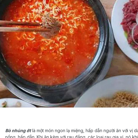
Bò nhúng ớt
là một món ngon lạ miệng, hấp dẫn người ăn với vị d
nồng, hấp dẫn. Khi ăn kèm với rau đắng, các loại rau gia vị, nó kh