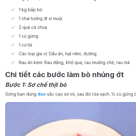
1 kg bắp bò
1 chai tương ớt xí muội
2 quả cà chua
1 củ gừng
1 củ tỏi
Các loại gia vị: Dầu ăn, hạt nêm, đường
Rau ăn kèm: Rau đắng, khổ qua, rau muống chẻ, rau má
Chi tiết các bước làm bò nhúng ớt
Bước 1: Sơ chế thịt bò
Gừng bạn dùng
dao
sắc cạo sơ vỏ, sau đó rửa sạch. ½ củ gừng 