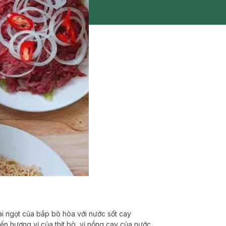
ai ngọt của bắp bò hòa với nước sốt cay
iến hương vị của thịt bò, vị nồng cay của nước