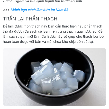
Ảnh 3: Ngâm và rửa sạch thạch thô trước khi nấu
>>>
Mách bạn cách làm bún bò Nam Bộ.
TRẦN LẠI PHẦN THẠCH
Để làm được món thạch này bạn cần thực hiện nấu phần thạch
thô đã được rửa sạch sẽ. Bạn nên trùng thạch qua nước sôi để
làm sạch thạch một lần nữa. Bước này sẽ giúp cho thạch loại bỏ
hoàn toàn được vết bẩn và mùi chua khó chịu còn sót lại.