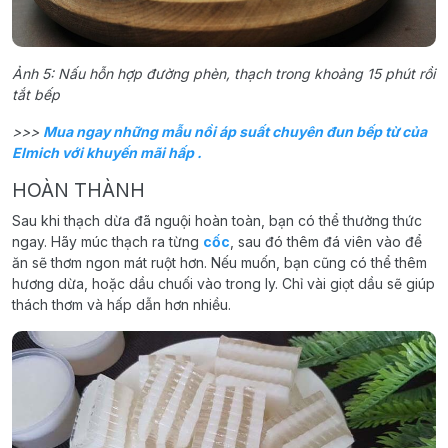
Ảnh 5: Nấu hỗn hợp đường phèn, thạch trong khoảng 15 phút rồi
tắt bếp
>>>
Mua ngay những mẫu nồi áp suất chuyên đun bếp từ của
Elmich với khuyến mãi hấp .
HOÀN THÀNH
Sau khi thạch dừa đã nguội hoàn toàn, bạn có thể thưởng thức
ngay. Hãy múc thạch ra từng
cốc
, sau đó thêm đá viên vào để
ăn sẽ thơm ngon mát ruột hơn. Nếu muốn, bạn cũng có thể thêm
hương dừa, hoặc dầu chuối vào trong ly. Chỉ vài giọt dầu sẽ giúp
thách thơm và hấp dẫn hơn nhiều.