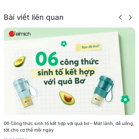
Bài viết liên quan
06 Công thức sinh tố kết hợp với quả bơ – Mát lành, dễ uống,
G
tốt cho cơ thể mỗi ngày
ả