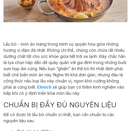
Lẩu bò - món ăn mang trong mình sự quyện hòa giữa những
hương vị đậm đà nhất. Không chỉ thế, chúng còn chứa rất nhiều
dưỡng chất tốt cho sức khỏe giữa tiết trời se lạnh. Đây chắc hẳn
là lựa chọn hấp dẫn để quây quần với gia đình trong những buổi
sum họp ấm cúng. Nếu bạn “ghiền” ăn thịt bò thì nhất định phải
biết chế biến món ăn này. Nghe thì khá đơn giản, nhưng đâu là
công thức nấu loại lẩu này chuẩn vị, ngon khó cưỡng không
phải ai cũng biết.
Elmich
sẽ giúp bạn có thêm kinh nghiệm vào
bếp khi có ý định triển khai món lẩu này.
CHUẨN BỊ ĐẦY ĐỦ NGUYÊN LIỆU
Để có được tô lẩu bò chuẩn vị nhất, bạn cần chuẩn bị các
nguyên liệu sau: