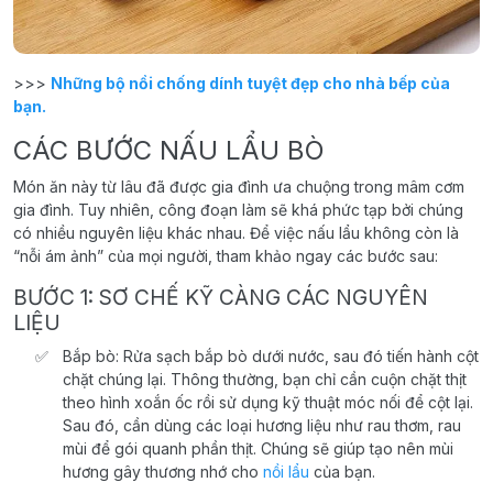
>>>
Những bộ nồi chống dính tuyệt đẹp cho nhà bếp của
bạn.
CÁC BƯỚC NẤU LẨU BÒ
Món ăn này từ lâu đã được gia đình ưa chuộng trong mâm cơm
gia đình. Tuy nhiên, công đoạn làm sẽ khá phức tạp bởi chúng
có nhiều nguyên liệu khác nhau. Để việc nấu lẩu không còn là
“nỗi ám ảnh” của mọi người, tham khảo ngay các bước sau:
BƯỚC 1: SƠ CHẾ KỸ CÀNG CÁC NGUYÊN
LIỆU
Bắp bò: Rửa sạch bắp bò dưới nước, sau đó tiến hành cột
chặt chúng lại. Thông thường, bạn chỉ cần cuộn chặt thịt
theo hình xoắn ốc rồi sử dụng kỹ thuật móc nối để cột lại.
Sau đó, cần dùng các loại hương liệu như rau thơm, rau
mùi để gói quanh phần thịt. Chúng sẽ giúp tạo nên mùi
hương gây thương nhớ cho
nồi lẩu
của bạn.