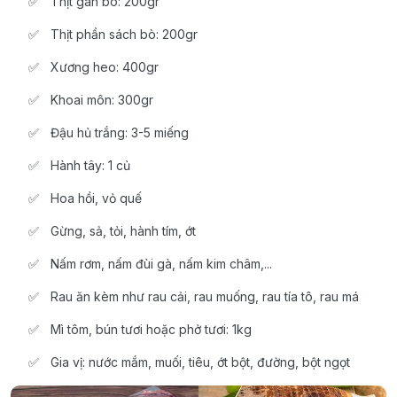
Thịt gân bò: 200gr
Thịt phần sách bò: 200gr
Xương heo: 400gr
Khoai môn: 300gr
Đậu hủ trắng: 3-5 miếng
Hành tây: 1 củ
Hoa hồi, vỏ quế
Gừng, sả, tỏi, hành tím, ớt
Nấm rơm, nấm đùi gà, nấm kim châm,...
Rau ăn kèm như rau cải, rau muống, rau tía tô, rau má
Mì tôm, bún tươi hoặc phở tươi: 1kg
Gia vị: nước mắm, muối, tiêu, ớt bột, đường, bột ngọt