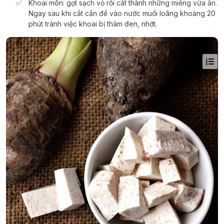
Khoai môn: gọt sạch vỏ rồi cắt thành những miếng vừa ăn.
Ngay sau khi cắt cần để vào nước muối loãng khoảng 20
phút tránh việc khoai bị thâm đen, nhớt.