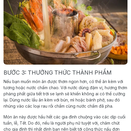
BƯỚC 3: THƯỞNG THỨC THÀNH PHẨM
Nếu bạn muốn món ăn được thơm ngon hơn, có thể ăn kèm với
tương hoặc nước chấm chao. Với nước dùng đậm vị, hương thơm
phảng phất giữa tiết trời se lạnh sẽ khiến không ai có thể cưỡng
lại. Dùng nước lẩu ăn kèm với bún, mì hoặc bánh phở, sau đó
nhúng vào các loại rau rồi chấm cùng nước chấm đã pha.
Món ăn này được hầu hết các gia đình chuộng vào các dịp cuối
tuần, lễ, Tết. Do đó, nếu là người phụ nữ tuyệt vời, chăm chút
cho gia đình thì nhất định bạn nên biết tới công thức nấu đơn