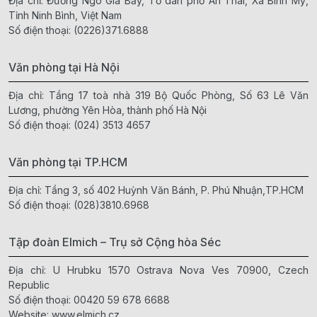
Địa chỉ: Đường Ngô Gia Bảy, Tổ dân phố An Thái, Xã Bình Mỹ,
Tỉnh Ninh Bình, Việt Nam
Số điện thoại:
(0226)371.6888
Văn phòng tại Hà Nội
Địa chỉ: Tầng 17 toà nhà 319 Bộ Quốc Phòng, Số 63 Lê Văn
Lương, phường Yên Hòa, thành phố Hà Nội
Số điện thoại:
(024) 3513 4657
Văn phòng tại TP.HCM
Địa chỉ: Tầng 3, số 402 Huỳnh Văn Bánh, P. Phú Nhuận,TP.HCM
Số điện thoại:
(028)3810.6968
Tập đoàn Elmich – Trụ sở Cộng hòa Séc
Địa chỉ: U Hrubku 1570 Ostrava Nova Ves 70900, Czech
Republic
Số điện thoại:
00420 59 678 6688
Website:
www.elmich.cz