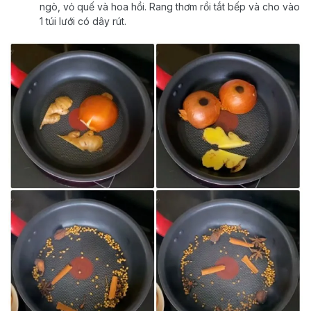
ngò, vỏ quế và hoa hồi. Rang thơm rồi tắt bếp và cho vào
1 túi lưới có dây rút.