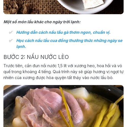
Một số món lẩu khác cho ngày trời lạnh:
Hướng dẫn cách nấu lẩu gà thơm ngon, chuẩn vị.
Học cách nấu lẩu cua đồng thưởng thức những ngày se
lạnh.
BƯỚC 2: NẤU NƯỚC LÈO
Trước tiên, cần đun nồi nước 1,5 lít với xương heo, hoa hồi và vỏ
quế trong khoảng 4 tiếng. Quá trình này sẽ giúp hương vị ngọt tự
nhiên của xương được hòa quyện tất thảy vào nước lẩu bò.