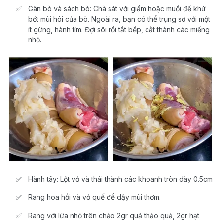
Gân bò và sách bò: Chà sát với giấm hoặc muối để khử
bớt mùi hôi của bò. Ngoài ra, bạn có thể trụng sơ với một
ít gừng, hành tím. Đợi sôi rồi tắt bếp, cắt thành các miếng
nhỏ.
Hành tây: Lột vỏ và thái thành các khoanh tròn dày 0.5cm
Rang hoa hồi và vỏ quế để dậy mùi thơm.
Rang với lửa nhỏ trên chảo 2gr quả thảo quả, 2gr hạt