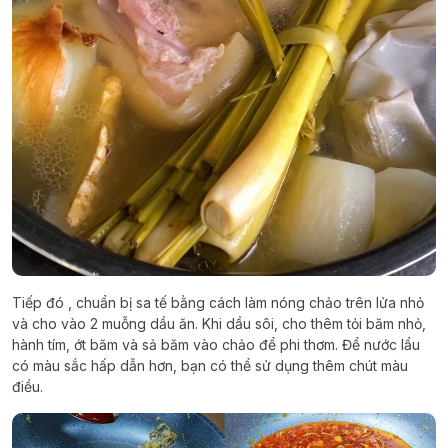
Tiếp đó , chuẩn bị sa tế bằng cách làm nóng chảo trên lửa nhỏ
và cho vào 2 muỗng dầu ăn. Khi dầu sôi, cho thêm tỏi băm nhỏ,
hành tím, ớt băm và sả băm vào chảo để phi thơm. Để nước lẩu
có màu sắc hấp dẫn hơn, bạn có thể sử dụng thêm chút màu
điều.