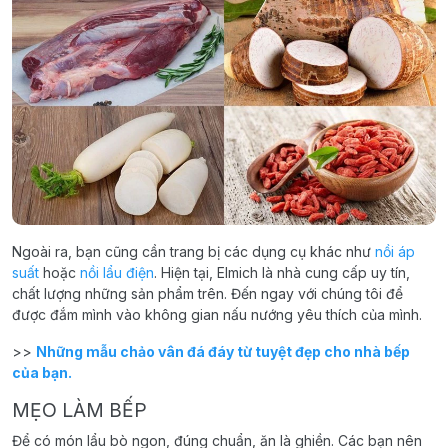
Ngoài ra, bạn cũng cần trang bị các dụng cụ khác như
nồi áp
suất
hoặc
nồi lẩu điện
. Hiện tại, Elmich là nhà cung cấp uy tín,
chất lượng những sản phẩm trên. Đến ngay với chúng tôi để
được đắm mình vào không gian nấu nướng yêu thích của mình.
>>
Những mẫu chảo vân đá đáy từ tuyệt đẹp cho nhà bếp
của bạn.
MẸO LÀM BẾP
Để có món lẩu bò ngon, đúng chuẩn, ăn là ghiền. Các bạn nên