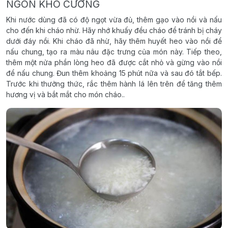
NGON KHÓ CƯỠNG
Khi nước dùng đã có độ ngọt vừa đủ, thêm gạo vào nồi và nấu
cho đến khi cháo nhừ. Hãy nhớ khuấy đều cháo để tránh bị cháy
dưới đáy nồi. Khi cháo đã nhừ, hãy thêm huyết heo vào nồi để
nấu chung, tạo ra màu nâu đặc trưng của món này. Tiếp theo,
thêm một nửa phần lòng heo đã được cắt nhỏ và gừng vào nồi
để nấu chung. Đun thêm khoảng 15 phút nữa và sau đó tắt bếp.
Trước khi thưởng thức, rắc thêm hành lá lên trên để tăng thêm
hương vị và bắt mắt cho món cháo..