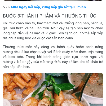
>>>
Mua ngay nồi hấp, xửng hấp giá tốt tại Elmich.
BƯỚC 3:THÀNH PHẨM VÀ THƯỞNG THỨC
Khi múc cháo vào tô, hãy thêm một vài miếng lòng heo, hành lá,
giá, rau thơm và tiêu lên trên. Như vậy sẽ tạo nên một tô cháo
lòng hấp dẫn về cả mắt và vị giác. Bên cạnh đó, có thể sắp xếp
dĩa chứa lòng heo đã được cắt sẵn bên cạnh.
Thưởng thức món này cùng với bánh quẩy hoặc bánh tráng
nướng đều là lựa chọn tuyệt vời. Bánh quẩy mềm thơm, mịn màng
và beo béo. Trong khi bánh tráng giòn rụm, thơm ngọt với
hương vị béo ngậy của mè rang. Điều này sẽ làm cho tô cháo trở
nên hấp dẫn hơn.