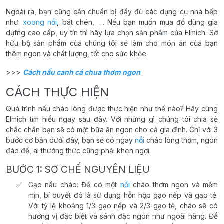
Ngoài ra, bạn cũng cần chuẩn bị đầy đủ các dụng cụ nhà bếp
như:
xoong nồi
, bát chén, …. Nếu bạn muốn mua đồ dùng gia
dụfng cao cấp, uy tín thì hãy lựa chọn sản phẩm của Elmich. Sở
hữu bộ sản phẩm của chúng tôi sẽ làm cho món ăn của bạn
thêm ngon và chất lượng, tốt cho sức khỏe.
>>>
Cách nấu canh cá chua thơm ngon
.
CÁCH THỰC HIỆN
Quá trình nấu cháo lòng được thực hiện như thế nào? Hãy cùng
Elmich tìm hiểu ngay sau đây. Với những gì chúng tôi chia sẻ
chắc chắn bạn sẽ có một bữa ăn ngon cho cả gia đình. Chỉ với 3
bước cơ bản dưới đây, bạn sẽ có ngay
nồi
cháo lòng thơm, ngon
đáo để, ai thưởng thức cũng phải khen ngợi.
BƯỚC 1: SƠ CHẾ NGUYÊN LIỆU
Gạo nấu cháo: Để có một
nồi
cháo thơm ngon và mềm
mịn, bí quyết đó là sử dụng hỗn hợp gạo nếp và gạo tẻ.
Với tỷ lệ khoảng 1/3 gạo nếp và 2/3 gạo tẻ, cháo sẽ có
hương vị đặc biệt và sánh đặc ngon như ngoài hàng. Để