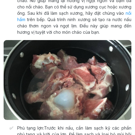
cháo. Nó giúp mang lại hương vị ngọt ngon và đậm đà
cho nồi cháo. Bạn có thể sử dụng xương cục hoặc xương
ống. Sau khi đã làm sạch xương, hãy đặt chúng vào
nồi
hầm
trên bếp. Quá trình ninh xương sẽ tạo ra nước nấu
cháo thơm ngon và ngọt lịm. Điều này giúp mang đến
hương vị tuyệt vời cho món cháo của bạn.
Phủ tạng lợn:Trước khi nấu, cần làm sạch kỹ các phần
phủ tạng và lưỡi của lợn. Để làm sạch và loại bỏ mùi hôi