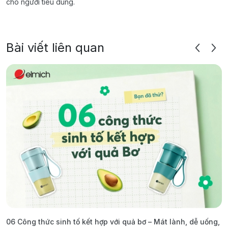
cho người tiêu dùng.
Bài viết liên quan
06 Công thức sinh tố kết hợp với quả bơ – Mát lành, dễ uống,
G