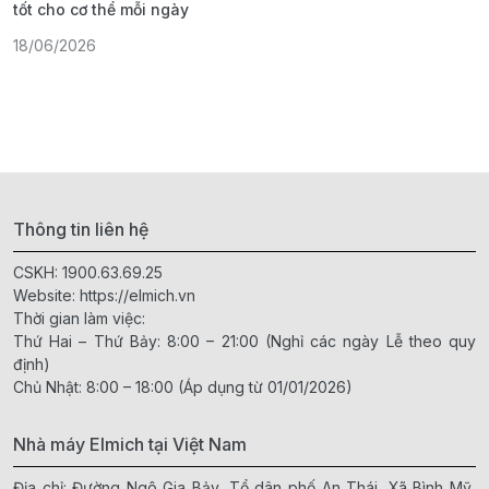
tốt cho cơ thể mỗi ngày
ả
18/06/2026
1
Thông tin liên hệ
CSKH:
1900.63.69.25
Website:
https://elmich.vn
Thời gian làm việc:
Thứ Hai – Thứ Bảy: 8:00 – 21:00 (Nghỉ các ngày Lễ theo quy
định)
Chủ Nhật: 8:00 – 18:00 (Áp dụng từ 01/01/2026)
Nhà máy Elmich tại Việt Nam
Địa chỉ: Đường Ngô Gia Bảy, Tổ dân phố An Thái, Xã Bình Mỹ,