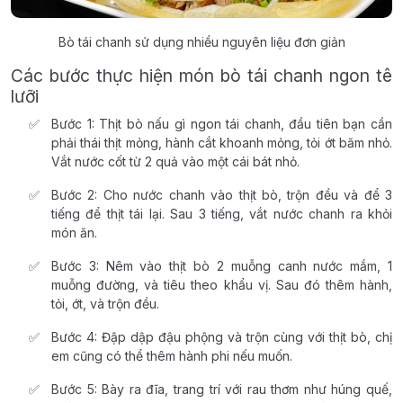
Bò tái chanh sử dụng nhiều nguyên liệu đơn giản
Các bước thực hiện món bò tái chanh ngon tê
lưỡi
Bước 1: Thịt bò nấu gì ngon tái chanh, đầu tiên bạn cần
phải thái thịt mỏng, hành cắt khoanh mỏng, tỏi ớt băm nhỏ.
Vắt nước cốt từ 2 quả vào một cái bát nhỏ.
Bước 2: Cho nước chanh vào thịt bò, trộn đều và để 3
tiếng để thịt tái lại. Sau 3 tiếng, vắt nước chanh ra khỏi
món ăn.
Bước 3: Nêm vào thịt bò 2 muỗng canh nước mắm, 1
muỗng đường, và tiêu theo khẩu vị. Sau đó thêm hành,
tỏi, ớt, và trộn đều.
Bước 4: Đập dập đậu phộng và trộn cùng với thịt bò, chị
em cũng có thể thêm hành phi nếu muốn.
Bước 5: Bày ra đĩa, trang trí với rau thơm như húng quế,