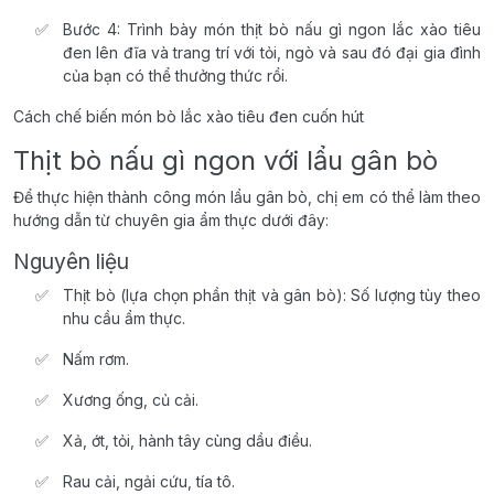
Bước 4: Trình bày món thịt bò nấu gì ngon lắc xào tiêu
đen lên đĩa và trang trí với tỏi, ngò và sau đó đại gia đình
của bạn có thể thưởng thức rồi.
Cách chế biến món bò lắc xào tiêu đen cuốn hút
Thịt bò nấu gì ngon với lẩu gân bò
Để thực hiện thành công món lẩu gân bò, chị em có thể làm theo
hướng dẫn từ chuyên gia ẩm thực dưới đây:
Nguyên liệu
Thịt bò (lựa chọn phần thịt và gân bò): Số lượng tùy theo
nhu cầu ẩm thực.
Nấm rơm.
Xương ống, củ cải.
Xả, ớt, tỏi, hành tây cùng dầu điều.
Rau cải, ngải cứu, tía tô.