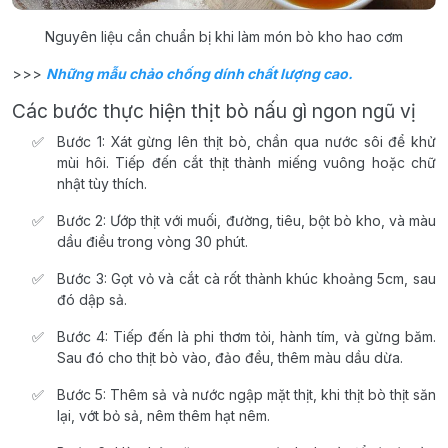
Nguyên liệu cần chuẩn bị khi làm món bò kho hao cơm
>>>
Những mẫu chảo chống dính chất lượng cao.
Các bước thực hiện thịt bò nấu gì ngon ngũ vị
Bước 1: Xát gừng lên thịt bò, chần qua nước sôi để khử
mùi hôi. Tiếp đến cắt thịt thành miếng vuông hoặc chữ
nhật tùy thích.
Bước 2: Ướp thịt với muối, đường, tiêu, bột bò kho, và màu
dầu điều trong vòng 30 phút.
Bước 3: Gọt vỏ và cắt cà rốt thành khúc khoảng 5cm, sau
đó dập sả.
Bước 4: Tiếp đến là phi thơm tỏi, hành tím, và gừng băm.
Sau đó cho thịt bò vào, đảo đều, thêm màu dầu dừa.
Bước 5: Thêm sả và nước ngập mặt thịt, khi thịt bò thịt săn
lại, vớt bỏ sả, nêm thêm hạt nêm.