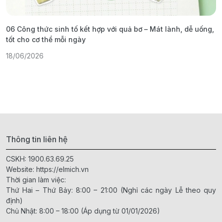
06 Công thức sinh tố kết hợp với quả bơ – Mát lành, dễ uống,
G
tốt cho cơ thể mỗi ngày
ả
18/06/2026
1
Thông tin liên hệ
CSKH:
1900.63.69.25
Website:
https://elmich.vn
Thời gian làm việc:
Thứ Hai – Thứ Bảy: 8:00 – 21:00 (Nghỉ các ngày Lễ theo quy
định)
Chủ Nhật: 8:00 – 18:00 (Áp dụng từ 01/01/2026)