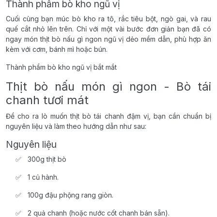
Thành phẩm bò kho ngũ vị
Cuối cùng bạn múc bò kho ra tô, rắc tiêu bột, ngò gai, và rau
quế cắt nhỏ lên trên. Chỉ với một vài bước đơn giản bạn đã có
ngay món thịt bò nấu gì ngon ngũ vị dẻo mềm dẫn, phù hợp ăn
kèm với cơm, bánh mì hoặc bún.
Thành phẩm bò kho ngũ vị bắt mắt
Thịt bò nấu món gì ngon - Bò tái
chanh tươi mát
Để cho ra lò muốn thịt bò tái chanh đậm vị, bạn cần chuẩn bị
nguyên liệu và làm theo hướng dẫn như sau:
Nguyên liệu
300g thịt bò
1 củ hành.
100g đậu phộng rang giòn.
2 quả chanh (hoặc nước cốt chanh bán sẵn).