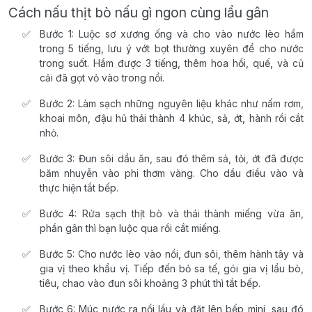
Cách nấu thịt bò nấu gì ngon cùng lẩu gân
Bước 1: Luộc sơ xương ống và cho vào nước lèo hầm
trong 5 tiếng, lưu ý vớt bọt thường xuyên để cho nước
trong suốt. Hầm được 3 tiếng, thêm hoa hồi, quế, và củ
cải đã gọt vỏ vào trong nồi.
Bước 2: Làm sạch những nguyên liệu khác như nấm rơm,
khoai môn, đậu hủ thái thành 4 khúc, sả, ớt, hành rồi cắt
nhỏ.
Bước 3: Đun sôi dầu ăn, sau đó thêm sả, tỏi, ớt đã được
băm nhuyễn vào phi thơm vàng. Cho dầu điều vào và
thực hiện tắt bếp.
Bước 4: Rửa sạch thịt bò và thái thành miếng vừa ăn,
phần gân thì bạn luộc qua rồi cắt miếng.
Bước 5: Cho nước lèo vào nồi, đun sôi, thêm hành tây và
gia vị theo khẩu vị. Tiếp đến bỏ sa tế, gói gia vị lẩu bò,
tiêu, chao vào đun sôi khoảng 3 phút thì tắt bếp.
Bước 6: Múc nước ra nồi lẩu và đặt lên bếp mini, sau đó