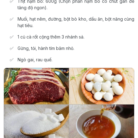
Thịt nạm bò: 600g (Chọn phần nạm bò có chút gân để
tăng độ ngon).
Muối, hạt nêm, đường, bột bò kho, dầu ăn, bột năng cùng
hạt tiêu.
1 củ cà rốt cộng thêm 3 nhánh sả.
Gừng, tỏi, hành tím băm nhỏ.
Ngò gai, rau quế.