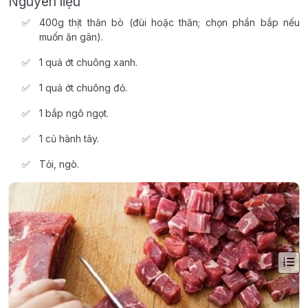
Nguyên liệu
400g thịt thăn bò (đùi hoặc thăn; chọn phần bắp nếu
muốn ăn gân).
1 quả ớt chuông xanh.
1 quả ớt chuông đỏ.
1 bắp ngô ngọt.
1 củ hành tây.
Tỏi, ngò.