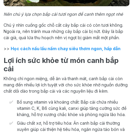
Nên chú ý lựa chọn bắp cải tươi ngon để canh thêm ngọt nhé
Chú ý nhìn cuống gốc chỗ cắt cây bắp cải có còn tươi không.
Ngoài ra, nên tránh mua những cây bắp cải bị nứt. Đây là bắp
cải già, quá lứa thu hoạch nên vị ngọt bị giảm mất một phần.
>>
Học cách nấu lẩu nấm chay siêu thơm ngon, hấp dẫn
Lợi ích sức khỏe từ món canh bắp
cải
Không chỉ ngon miệng, dễ ăn và thanh mát, canh bắp cải còn
mang đến nhiều lợi ích tuyệt vời cho sức khỏe nhờ nguồn dưỡng
chất dồi dào trong bắp cải và các nguyên liệu đi kèm.
Bổ sung vitamin và khoáng chất: Bắp cải chứa nhiều
vitamin C, K, B6 cùng kali, canxi giúp tăng cường sức đề
kháng, hỗ trợ xương chắc khỏe và phòng ngừa lão hóa.
Giàu chất xơ, hỗ trợ tiêu hóa: Ăn canh bắp cải thường
xuyên giúp cải thiện hệ tiêu hóa, ngăn ngừa táo bón và