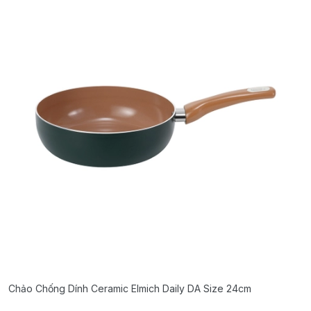
Chảo Chống Dính Ceramic Elmich Daily DA Size 24cm
C