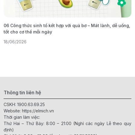
06 Công thức sinh tố kết hợp với quả bơ – Mát lành, dễ uống,
G
tốt cho cơ thể mỗi ngày
ả
18/06/2026
1
Thông tin liên hệ
CSKH:
1900.63.69.25
Website:
https://elmich.vn
Thời gian làm việc:
Thứ Hai – Thứ Bảy: 8:00 – 21:00 (Nghỉ các ngày Lễ theo quy
định)