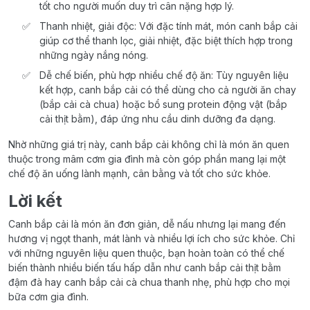
tốt cho người muốn duy trì cân nặng hợp lý.
Thanh nhiệt, giải độc: Với đặc tính mát, món canh bắp cải
giúp cơ thể thanh lọc, giải nhiệt, đặc biệt thích hợp trong
những ngày nắng nóng.
Dễ chế biến, phù hợp nhiều chế độ ăn: Tùy nguyên liệu
kết hợp, canh bắp cải có thể dùng cho cả người ăn chay
(bắp cải cà chua) hoặc bổ sung protein động vật (bắp
cải thịt bằm), đáp ứng nhu cầu dinh dưỡng đa dạng.
Nhờ những giá trị này, canh bắp cải không chỉ là món ăn quen
thuộc trong mâm cơm gia đình mà còn góp phần mang lại một
chế độ ăn uống lành mạnh, cân bằng và tốt cho sức khỏe.
Lời kết
Canh bắp cải là món ăn đơn giản, dễ nấu nhưng lại mang đến
hương vị ngọt thanh, mát lành và nhiều lợi ích cho sức khỏe. Chỉ
với những nguyên liệu quen thuộc, bạn hoàn toàn có thể chế
biến thành nhiều biến tấu hấp dẫn như canh bắp cải thịt bằm
đậm đà hay canh bắp cải cà chua thanh nhẹ, phù hợp cho mọi
bữa cơm gia đình.