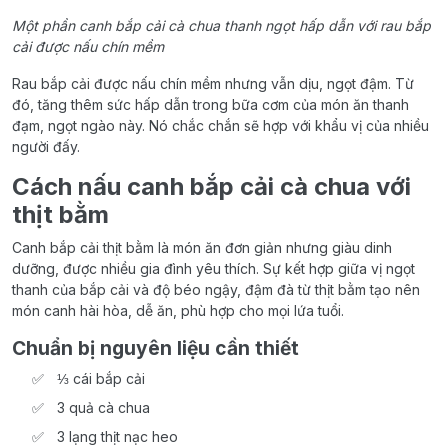
Một phần canh bắp cải cà chua thanh ngọt hấp dẫn với rau bắp
cải được nấu chín mềm
Rau bắp cải được nấu chín mềm nhưng vẫn dịu, ngọt đậm. Từ
đó, tăng thêm sức hấp dẫn trong bữa cơm của món ăn thanh
đạm, ngọt ngào này. Nó chắc chắn sẽ hợp với khẩu vị của nhiều
người đấy.
Cách nấu canh bắp cải cà chua với
thịt bằm
Canh bắp cải thịt bằm là món ăn đơn giản nhưng giàu dinh
dưỡng, được nhiều gia đình yêu thích. Sự kết hợp giữa vị ngọt
thanh của bắp cải và độ béo ngậy, đậm đà từ thịt bằm tạo nên
món canh hài hòa, dễ ăn, phù hợp cho mọi lứa tuổi.
Chuẩn bị nguyên liệu cần thiết
⅓ cái bắp cải
3 quả cà chua
3 lạng thịt nạc heo