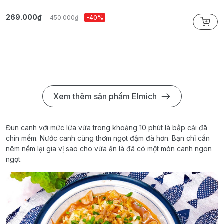
269.000₫
2
450.000₫
-40%
Xem thêm sản phẩm Elmich
Đun canh với mức lửa vừa trong khoảng 10 phút là bắp cải đã
chín mềm. Nước canh cũng thơm ngọt đậm đà hơn. Bạn chỉ cần
nêm nếm lại gia vị sao cho vừa ăn là đã có một món canh ngon
ngọt.