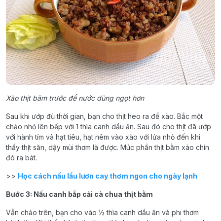
Xào thịt băm trước để nước dùng ngọt hơn
Sau khi ướp đủ thời gian, bạn cho thịt heo ra để xào. Bắc một
chảo nhỏ lên bếp với 1 thìa canh dầu ăn. Sau đó cho thịt đã ướp
với hành tím và hạt tiêu, hạt nêm vào xào với lửa nhỏ đến khi
thấy thịt săn, dậy mùi thơm là được. Múc phần thịt bằm xào chín
đó ra bát.
>>
Học cách nấu lẩu lươn cay thơm ngon cho ngày lạnh
Bước 3: Nấu canh bắp cải cà chua thịt bằm
Vẫn chảo trên, bạn cho vào ½ thìa canh dầu ăn và phi thơm