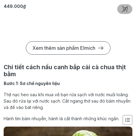
449.000₫
3
Xem thêm sản phẩm Elmich
Chi tiết cách nấu canh bắp cải cà chua thịt
bằm
Bước 1: Sơ chế nguyên liệu
Thịt nạc heo sau khi mua về bạn rửa sạch với nước muối loãng.
Sau đó rửa lại với nước sạch. Cắt ngang thớ sau đó băm nhuyễn
và để vào bát riêng.
Hành tím băm nhuyễn, hành lá cắt thành những khúc ngắn.