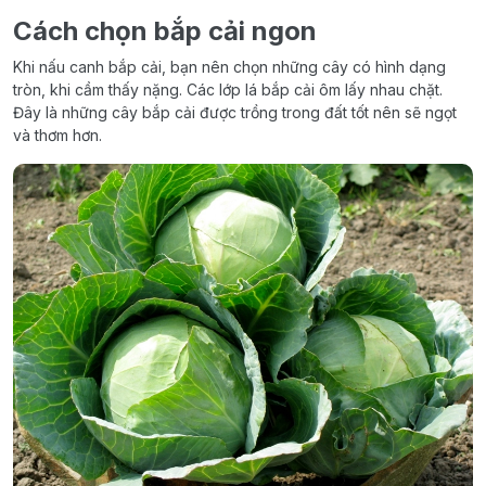
Cách chọn bắp cải ngon
Khi nấu canh bắp cải, bạn nên chọn những cây có hình dạng
tròn, khi cầm thấy nặng. Các lớp lá bắp cải ôm lấy nhau chặt.
Đây là những cây bắp cải được trồng trong đất tốt nên sẽ ngọt
và thơm hơn.