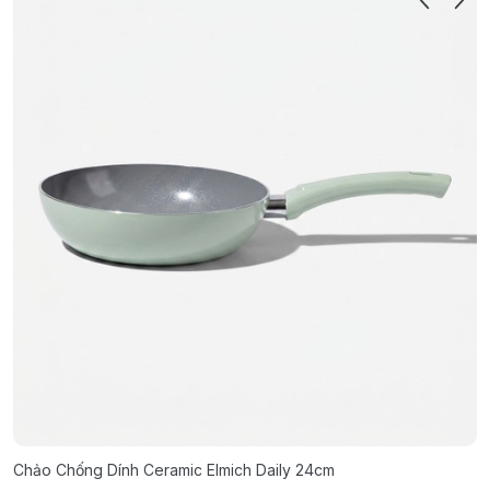
Chảo Chống Dính Ceramic Elmich Daily 24cm
C