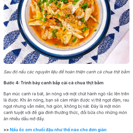
Sau đó nấu các nguyên liệu để hoàn thiện canh cà chua thịt bằm
Bước 4: Trình bày canh bắp cải cà chua thịt bằm
Bạn múc canh ra bát, ăn nóng với một chút hành ngò rắc lên trên
là được. Khi ăn nóng, bạn sẽ cảm nhận được vị thịt ngọt đậm, rau
ngọt nhưng vẫn mềm, hơi giòn, không bị nát. Đây là một món
canh tuyệt vời để gia đình thưởng thức, đổi bữa cho những món
ăn nhiều dầu mỡ đấy.
>>
Nấu ốc om chuối đậu như thế nào cho đơn giản