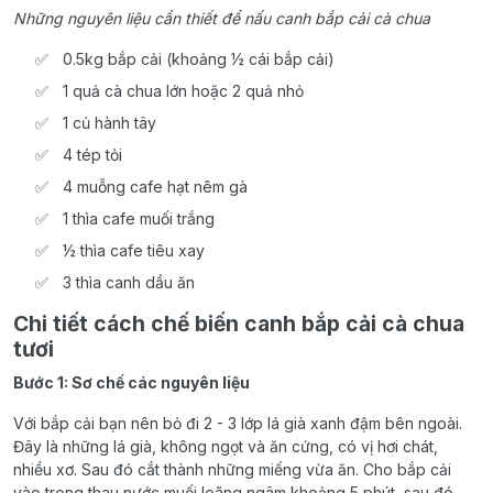
Những nguyên liệu cần thiết để nấu canh bắp cải cà chua
0.5kg bắp cải (khoảng ½ cái bắp cải)
1 quả cà chua lớn hoặc 2 quả nhỏ
1 củ hành tây
4 tép tỏi
4 muỗng cafe hạt nêm gà
1 thìa cafe muối trắng
½ thìa cafe tiêu xay
3 thìa canh dầu ăn
Chi tiết cách chế biến canh bắp cải cà chua
tươi
Bước 1: Sơ chế các nguyên liệu
Với bắp cải bạn nên bỏ đi 2 - 3 lớp lá già xanh đậm bên ngoài.
Đây là những lá già, không ngọt và ăn cứng, có vị hơi chát,
nhiều xơ. Sau đó cắt thành những miếng vừa ăn. Cho bắp cải
vào trong thau nước muối loãng ngâm khoảng 5 phút, sau đó