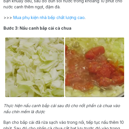
Bạn khuấy đều, sau đó đun sôi nước trong khoảng 10 phút cho
nước canh thêm ngọt, đậm đà.
>>>
Mua phụ kiện nhà bếp chất lượng cao
.
Bước 3: Nấu canh bắp cải cà chua
Thực hiện nấu canh bắp cải sau đó cho nốt phần cà chua vào
nấu chín mềm là được
Bạn cho bắp cải đã rửa sạch vào trong nồi, tiếp tục nấu thêm 10
phút. Sau đó cho phần cà chua cắt hạt lựu trước đó vào trong