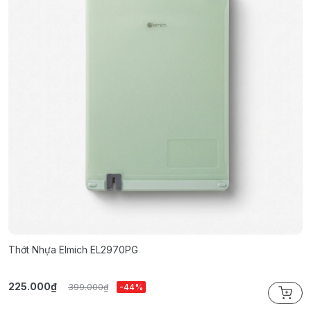
Thớt Nhựa Elmich EL2970PG
T
225.000₫
2
399.000₫
-44%