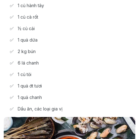
1 củ hành tây
1 củ cà rốt
½ củ cải
1 quả dứa
2 kg bún
6 lá chanh
1 củ tỏi
1 quả ớt tươi
1 quả chanh
Dầu ăn, các loại gia vị