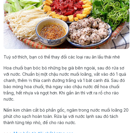
Tuỳ sở thích, bạn có thể thay đổi các loại rau ăn lẩu thái nhé
Hoa chuối bạn bóc bỏ những bẹ già bên ngoài, sau đó rửa sơ
với nước. Chuẩn bị một chậu nước muối loãng, vắt vào đó 1 quả
chanh, thêm ⅓ thìa canh đường trắng và 1 bát canh đá. Sau đó
bào mỏng hoa chuối, thả ngay vào chậu nước để hoa chuối
trắng, hết nhựa và ngọt hơn. Khi gần ăn thì vớt ra rổ cho ráo
nước.
Nấm kim châm cắt bỏ phần gốc, ngâm trong nước muối loãng 20
phút cho sạch hoàn toàn. Rửa lại với nước lạnh sau đó tách
thành từng tép nhỏ, để cho ráo nước.