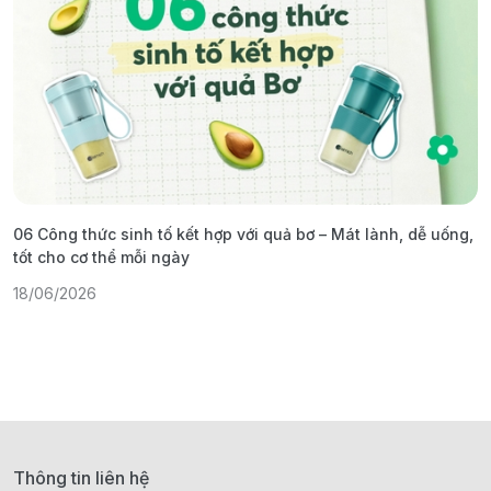
06 Công thức sinh tố kết hợp với quả bơ – Mát lành, dễ uống,
G
tốt cho cơ thể mỗi ngày
ả
18/06/2026
1
Thông tin liên hệ