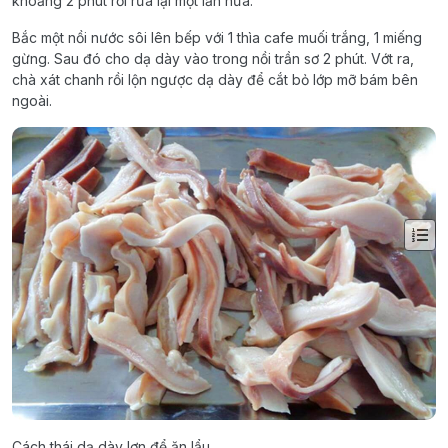
khoảng 2 phút rồi rửa lại một lần nữa.
Bắc một nồi nước sôi lên bếp với 1 thìa cafe muối trắng, 1 miếng
gừng. Sau đó cho dạ dày vào trong nồi trần sơ 2 phút. Vớt ra,
chà xát chanh rồi lộn ngược dạ dày để cắt bỏ lớp mỡ bám bên
ngoài.
Cách thái dạ dày lợn để ăn lẩu