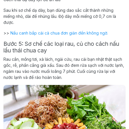
Sau khi sơ chế dạ dày, bạn dùng dao sắc cắt thành những
miếng nhỏ, dài để nhúng lẩu. Độ dày mỗi miếng cỡ 0,7 cm là
được.
>>
Nấu canh bắp cải cà chua đơn giản đến không ngờ.
Bước 5: Sơ chế các loại rau, củ cho cách nấu
lẩu thái chua cay
Rau cần, mồng tơi, xà lách, ngải cứu, rau cải bạn nhặt thật sạch
gốc, rễ, phần cẳng già xấu. Sau đó đem rửa sạch với nước lạnh,
ngâm rau vào nước muối loãng 7 phút. Cuối cùng rửa lại với
nước lạnh và để ráo hoàn toàn.