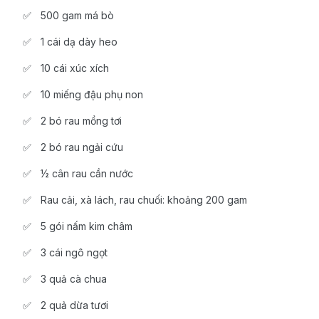
500 gam má bò
1 cái dạ dày heo
10 cái xúc xích
10 miếng đậu phụ non
2 bó rau mồng tơi
2 bó rau ngải cứu
½ cân rau cần nước
Rau cải, xà lách, rau chuối: khoảng 200 gam
5 gói nấm kim châm
3 cái ngô ngọt
3 quả cà chua
2 quả dừa tươi