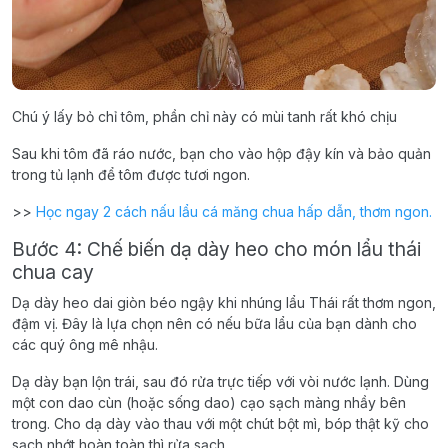
Chú ý lấy bỏ chỉ tôm, phần chỉ này có mùi tanh rất khó chịu
Sau khi tôm đã ráo nước, bạn cho vào hộp đậy kín và bảo quản
trong tủ lạnh để tôm được tươi ngon.
>>
Học ngay 2 cách nấu lẩu cá măng chua hấp dẫn, thơm ngon.
Bước 4: Chế biến dạ dày heo cho món lẩu thái
chua cay
Dạ dày heo dai giòn béo ngậy khi nhúng lẩu Thái rất thơm ngon,
đậm vị. Đây là lựa chọn nên có nếu bữa lẩu của bạn dành cho
các quý ông mê nhậu.
Dạ dày bạn lộn trái, sau đó rửa trực tiếp với vòi nước lạnh. Dùng
một con dao cùn (hoặc sống dao) cạo sạch màng nhầy bên
trong. Cho dạ dày vào thau với một chút bột mì, bóp thật kỹ cho
sạch nhớt hoàn toàn thì rửa sạch.