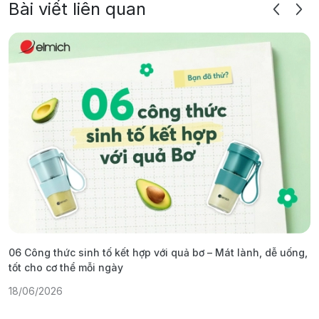
Bài viết liên quan
06 Công thức sinh tố kết hợp với quả bơ – Mát lành, dễ uống,
G
tốt cho cơ thể mỗi ngày
ả
18/06/2026
1