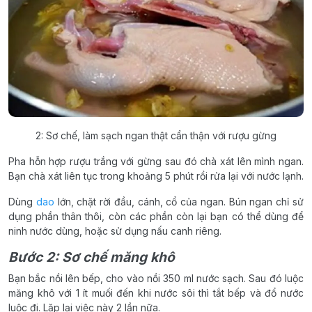
2: Sơ chế, làm sạch ngan thật cẩn thận với rượu gừng
Pha hỗn hợp rượu trắng với gừng sau đó chà xát lên mình ngan.
Bạn chà xát liên tục trong khoảng 5 phút rồi rửa lại với nước lạnh.
Dùng
dao
lớn, chặt rời đầu, cánh, cổ của ngan. Bún ngan chỉ sử
dụng phần thân thôi, còn các phần còn lại bạn có thể dùng để
ninh nước dùng, hoặc sử dụng nấu canh riêng.
Bước 2: Sơ chế măng khô
Bạn bắc nồi lên bếp, cho vào nồi 350 ml nước sạch. Sau đó luộc
măng khô với 1 ít muối đến khi nước sôi thì tắt bếp và đổ nước
luộc đi. Lặp lại việc này 2 lần nữa.