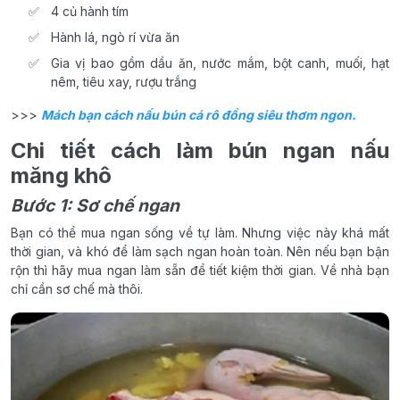
4 củ hành tím
Hành lá, ngò rí vừa ăn
Gia vị bao gồm dầu ăn, nước mắm, bột canh, muối, hạt
nêm, tiêu xay, rượu trắng
>>>
Mách bạn cách nấu bún cá rô đồng siêu thơm ngon.
Chi tiết cách làm bún ngan nấu
măng khô
Bước 1: Sơ chế ngan
Bạn có thể mua ngan sống về tự làm. Nhưng việc này khá mất
thời gian, và khó để làm sạch ngan hoàn toàn. Nên nếu bạn bận
rộn thì hãy mua ngan làm sẵn để tiết kiệm thời gian. Về nhà bạn
chỉ cần sơ chế mà thôi.