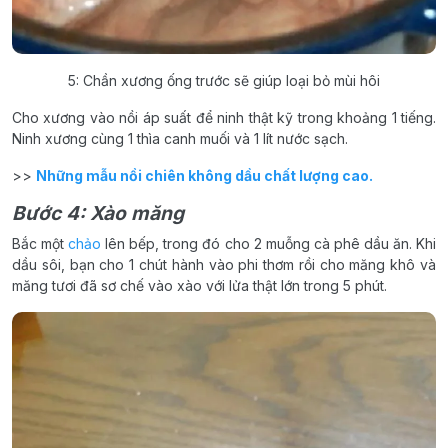
5: Chần xương ống trước sẽ giúp loại bỏ mùi hôi
Cho xương vào nồi áp suất để ninh thật kỹ trong khoảng 1 tiếng.
Ninh xương cùng 1 thìa canh muối và 1 lít nước sạch.
>>
Những mẫu nồi chiên không dầu chất lượng cao.
Bước 4: Xào măng
Bắc một
chảo
lên bếp, trong đó cho 2 muỗng cà phê dầu ăn. Khi
dầu sôi, bạn cho 1 chút hành vào phi thơm rồi cho măng khô và
măng tươi đã sơ chế vào xào với lửa thật lớn trong 5 phút.