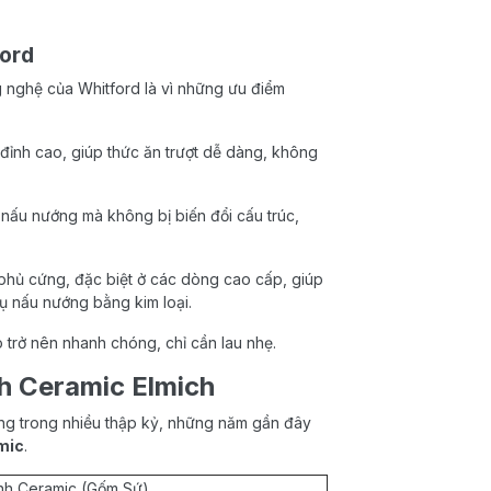
ford
g nghệ của Whitford là vì những ưu điểm
 đỉnh cao, giúp thức ăn trượt dễ dàng, không
 nấu nướng mà không bị biến đổi cấu trúc,
hủ cứng, đặc biệt ở các dòng cao cấp, giúp
ụ nấu nướng bằng kim loại.
 trở nên nhanh chóng, chỉ cần lau nhẹ.
h Ceramic Elmich
ường trong nhiều thập kỷ, những năm gần đây
mic
.
nh Ceramic (Gốm Sứ)