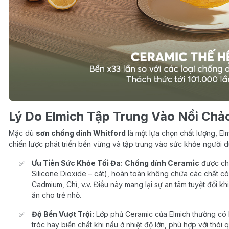
Lý Do Elmich Tập Trung Vào Nồi Chả
Mặc dù
sơn chống dính Whitford
là một lựa chọn chất lượng, El
chiến lược phát triển bền vững và tập trung vào sức khỏe người 
Ưu Tiên Sức Khỏe Tối Đa:
Chống dính Ceramic
được chế
Silicone Dioxide – cát), hoàn toàn không chứa các chất c
Cadmium, Chì, v.v. Điều này mang lại sự an tâm tuyệt đối k
ăn cho trẻ nhỏ.
Độ Bền Vượt Trội:
Lớp phủ Ceramic của Elmich thường có 
tróc hay biến chất khi nấu ở nhiệt độ lớn, phù hợp với thói