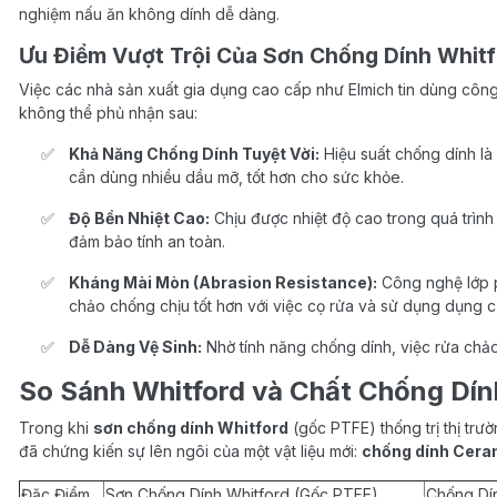
nghiệm nấu ăn không dính dễ dàng.
Ưu Điểm Vượt Trội Của Sơn Chống Dính Whit
Việc các nhà sản xuất gia dụng cao cấp như Elmich tin dùng côn
không thể phủ nhận sau:
Khả Năng Chống Dính Tuyệt Vời:
Hiệu suất chống dính là
cần dùng nhiều dầu mỡ, tốt hơn cho sức khỏe.
Độ Bền Nhiệt Cao:
Chịu được nhiệt độ cao trong quá trình
đảm bảo tính an toàn.
Kháng Mài Mòn (Abrasion Resistance):
Công nghệ lớp p
chảo chống chịu tốt hơn với việc cọ rửa và sử dụng dụng c
Dễ Dàng Vệ Sinh:
Nhờ tính năng chống dính, việc rửa chảo
So Sánh Whitford và Chất Chống Dín
Trong khi
sơn chống dính Whitford
(gốc PTFE) thống trị thị tr
đã chứng kiến sự lên ngôi của một vật liệu mới:
chống dính Cera
Đặc Điểm
Sơn Chống Dính Whitford (Gốc PTFE)
Chống Dí