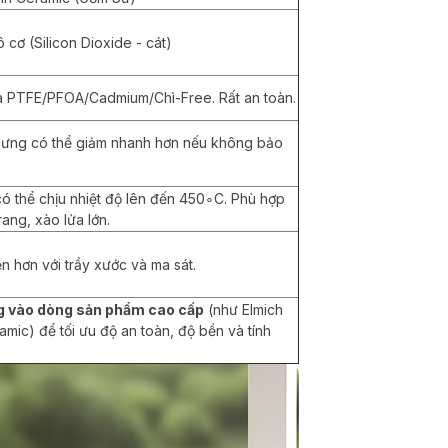
ô cơ (Silicon Dioxide - cát)
à PTFE/PFOA/Cadmium/Chì-Free. Rất an toàn.
nhưng có thể giảm nhanh hơn nếu không bảo
có thể chịu nhiệt độ lên đến 450∘C. Phù hợp
ang, xào lửa lớn.
ền hơn với trầy xước và ma sát.
g vào dòng sản phẩm cao cấp
(như Elmich
mic) để tối ưu độ an toàn, độ bền và tính