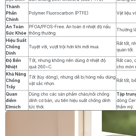
Thành
Phần
Polymer Fluorocarbon (PTFE)
Vật liệu v
Chính
An Toàn
PFOA/PFOS-Free. An toàn ở nhiệt độ nấu
Thường l
Sức Khỏe
thông thường.
Hiệu Suất
Rất tốt, 
Chống
Tuyệt vời, vượt trội hơn khi mới mua.
quản tốt.
Dính
Độ Bền
Tốt, nhưng không nên dùng ở nhiệt độ
Rất cao, 
Nhiệt
quá 260∘C.
cho món r
Khả Năng
Tốt (tùy dòng), nhưng dễ bị hỏng nếu dùng
Chống
Rất tốt, b
vật sắc nhọn.
Trầy
Quan
Dùng cho các sản phẩm chảo/nồi chống
Tập trun
điểm
dính cơ bản, ưu tiên hiệu suất chống dính
dòng Cera
Elmich
tức thời.
thẩm mỹ.