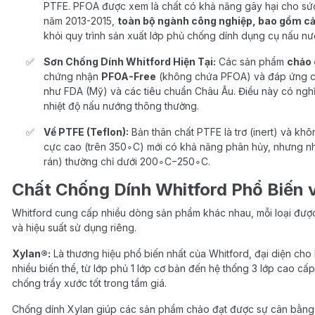
PTFE. PFOA được xem là chất có khả năng gây hại cho sức
năm 2013-2015,
toàn bộ ngành công nghiệp, bao gồm cả
khỏi quy trình sản xuất lớp phủ chống dính dụng cụ nấu nư
Sơn Chống Dính Whitford Hiện Tại:
Các sản phẩm
chảo 
chứng nhận
PFOA-Free
(không chứa PFOA) và đáp ứng cá
như FDA (Mỹ) và các tiêu chuẩn Châu Âu. Điều này có nghĩa
nhiệt độ nấu nướng thông thường.
Về PTFE (Teflon):
Bản thân chất PTFE là trơ (inert) và khô
cực cao (trên 350∘C) mới có khả năng phân hủy, nhưng nh
rán) thường chỉ dưới 200∘C−250∘C.
Chất Chống Dính Whitford Phổ Biến 
Whitford cung cấp nhiều dòng sản phẩm khác nhau, mỗi loại được
và hiệu suất sử dụng riêng.
Xylan®:
Là thương hiệu phổ biến nhất của Whitford, đại diện cho 
nhiều biến thể, từ lớp phủ 1 lớp cơ bản đến hệ thống 3 lớp cao cấ
chống trầy xước tốt trong tầm giá.
Chống dính Xylan giúp các sản phẩm chảo đạt được sự cân bằng gi