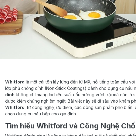
Whitford
là một cái tên lẫy lừng đến từ Mỹ, nổi tiếng toàn cầu với
lớp phủ chống dính (Non-Stick Coatings) dành cho dụng cụ nấu 
dính
không chỉ mang lại hiệu suất nấu nướng vượt trội mà còn là 
được kiểm chứng nghiêm ngặt. Bài viết này sẽ đi sâu vào khám p
Whitford
, từ công nghệ, ưu điểm, các dòng sản phẩm phổ biến, đ
chọn dụng cụ nấu bếp cho gia đình.
Tìm hiểu Whitford và Công Nghệ Chố
Whitford Worldwide là công ty hàng đầu thế giới về chất phủ chống