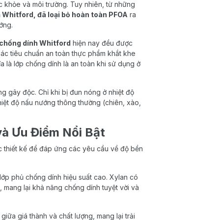
 khỏe và môi trường. Tuy nhiên, từ những
 Whitford, đã loại bỏ hoàn toàn PFOA
ra
ớng.
chống dính Whitford
hiện nay đều được
c tiêu chuẩn an toàn thực phẩm khắt khe
 là lớp chống dính là an toàn khi sử dụng ở
ng gây độc. Chỉ khi bị đun nóng ở nhiệt độ
iệt độ nấu nướng thông thường (chiên, xào,
và Ưu Điểm Nổi Bật
 thiết kế để đáp ứng các yêu cầu về độ bền
lớp phủ chống dính hiệu suất cao. Xylan có
p, mang lại khả năng chống dính tuyệt vời và
ữa giá thành và chất lượng, mang lại trải