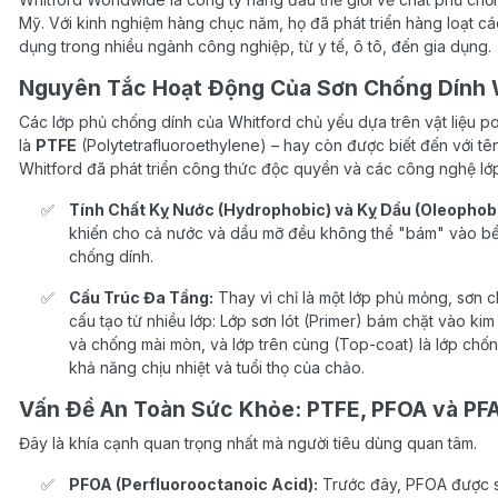
Mỹ. Với kinh nghiệm hàng chục năm, họ đã phát triển hàng loạt c
dụng trong nhiều ngành công nghiệp, từ y tế, ô tô, đến gia dụng.
Nguyên Tắc Hoạt Động Của Sơn Chống Dính 
Các lớp phủ chống dính của Whitford chủ yếu dựa trên vật liệu p
là
PTFE
(Polytetrafluoroethylene) – hay còn được biết đến với tê
Whitford đã phát triển công thức độc quyền và các công nghệ lớp 
Tính Chất Kỵ Nước (Hydrophobic) và Kỵ Dầu (Oleophobi
khiến cho cả nước và dầu mỡ đều không thể "bám" vào bề 
chống dính.
Cấu Trúc Đa Tầng:
Thay vì chỉ là một lớp phủ mỏng, sơn
cấu tạo từ nhiều lớp: Lớp sơn lót (Primer) bám chặt vào ki
và chống mài mòn, và lớp trên cùng (Top-coat) là lớp chốn
khả năng chịu nhiệt và tuổi thọ của chảo.
Vấn Đề An Toàn Sức Khỏe: PTFE, PFOA và PF
Đây là khía cạnh quan trọng nhất mà người tiêu dùng quan tâm.
PFOA (Perfluorooctanoic Acid):
Trước đây, PFOA được sử