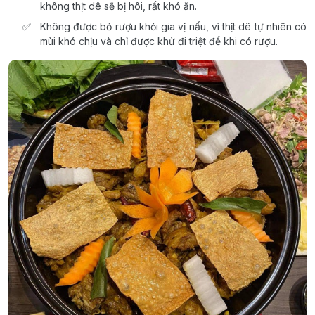
không thịt dê sẽ bị hôi, rất khó ăn.
Không được bỏ rượu khỏi gia vị nấu, vì thịt dê tự nhiên có
mùi khó chịu và chỉ được khử đi triệt để khi có rượu.