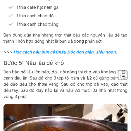
1 thìa cafe hạt nêm gà
1 thìa canh chao đỏ
1 thìa canh chao trắng
Bạn dùng đũa nhẹ nhàng trộn thật đều các nguyên liệu để tạo
thành 1 hỗn hợp đồng nhất là bạn đã xong phần sốt.
>>>
Học cách nấu bún cá Châu Đốc đơn giản, siêu ngon.
Bước 5: Nấu lẩu dê khô
Bạn bắc nồi lẩu lên bếp, đợi nồi nóng thì cho vào khoảng 3 thìa
canh dầu ăn. Sau đó cho 3 tép tỏi băm và 1/2 củ gừng băm vào
để đảo đều cho thơm vàng. Sau đó cho thịt dê vào, đảo thật
đều tay. Sau đó đậy nắp lại và nấu với mức lửa nhỏ nhất trong
vòng 3 phút.