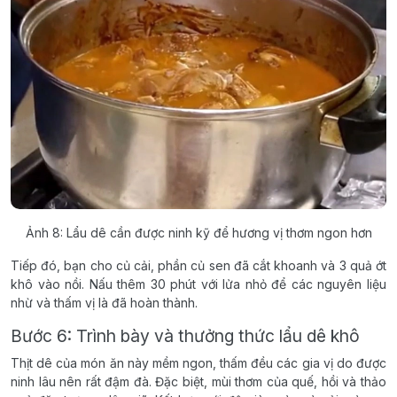
Ảnh 8: Lẩu dê cần được ninh kỹ để hương vị thơm ngon hơn
Tiếp đó, bạn cho củ cải, phần củ sen đã cắt khoanh và 3 quả ớt
khô vào nồi. Nấu thêm 30 phút với lửa nhỏ để các nguyên liệu
nhừ và thấm vị là đã hoàn thành.
Bước 6: Trình bày và thưởng thức lẩu dê khô
Thịt dê của món ăn này mềm ngon, thấm đều các gia vị do được
ninh lâu nên rất đậm đà. Đặc biệt, mùi thơm của quế, hồi và thảo