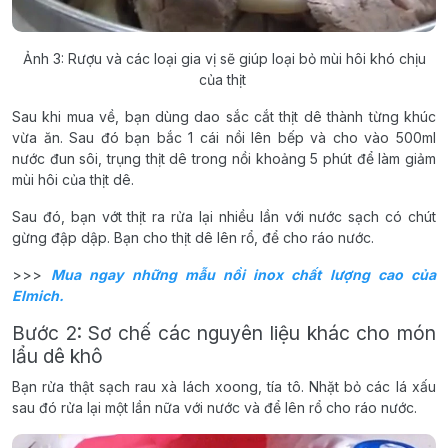
Ảnh 3: Rượu và các loại gia vị sẽ giúp loại bỏ mùi hôi khó chịu
của thịt
Sau khi mua về, bạn dùng dao sắc cắt thịt dê thành từng khúc
vừa ăn. Sau đó bạn bắc 1 cái nồi lên bếp và cho vào 500ml
nước đun sôi, trụng thịt dê trong nồi khoảng 5 phút để làm giảm
mùi hôi của thịt dê.
Sau đó, bạn vớt thịt ra rửa lại nhiều lần với nước sạch có chút
gừng đập dập. Bạn cho thịt dê lên rổ, để cho ráo nước.
>>>
Mua ngay những mẫu nồi inox chất lượng cao của
Elmich.
Bước 2: Sơ chế các nguyên liệu khác cho món
lẩu dê khô
Bạn rửa thật sạch rau xà lách xoong, tía tô. Nhặt bỏ các lá xấu
sau đó rửa lại một lần nữa với nước và để lên rổ cho ráo nước.