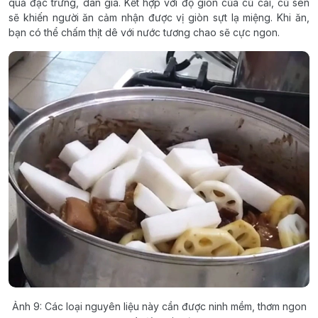
quả đặc trưng, dân giã. Kết hợp với độ giòn của củ cải, củ sen
sẽ khiến người ăn cảm nhận được vị giòn sựt lạ miệng. Khi ăn,
bạn có thể chấm thịt dê với nước tương chao sẽ cực ngon.
Ảnh 9: Các loại nguyên liệu này cần được ninh mềm, thơm ngon