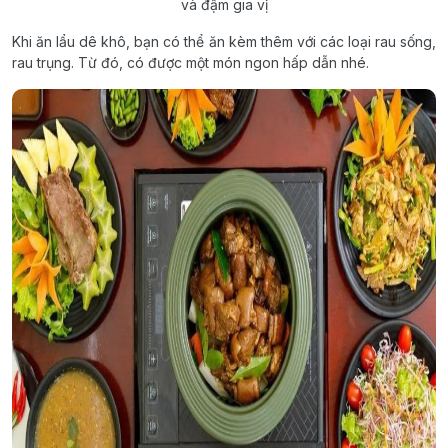
và đậm gia vị
Khi ăn lẩu dê khô, bạn có thể ăn kèm thêm với các loại rau sống,
rau trụng. Từ đó, có được một món ngon hấp dẫn nhé.