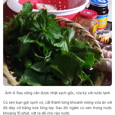
Ảnh 4: Rau sống cần được nhặt sạch gốc, rửa kỹ với nước lạnh
Củ sen bạn gọt sạch vỏ, cắt thành từng khoanh mỏng vừa ăn với
độ dày cỡ bằng nửa lóng tay. Sau đó ngâm củ sen trong nước
khoảng 10 phút, vớt ra để cho ráo nước.