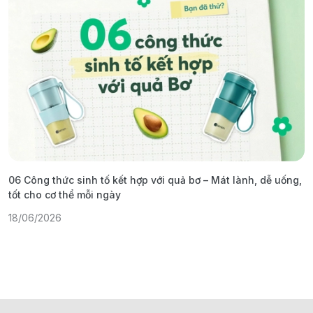
06 Công thức sinh tố kết hợp với quả bơ – Mát lành, dễ uống,
G
tốt cho cơ thể mỗi ngày
ả
18/06/2026
1