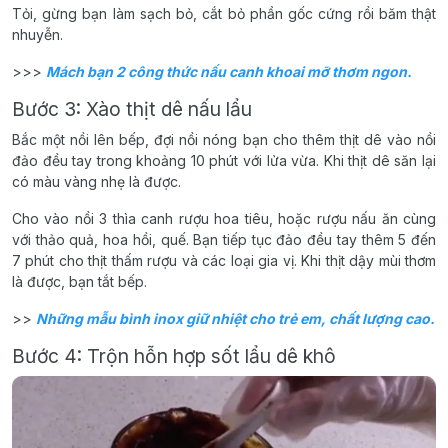
Tỏi, gừng bạn làm sạch bỏ, cắt bỏ phần gốc cứng rồi băm thật
nhuyễn.
>>>
Mách bạn 2 công thức nấu canh khoai mỡ thơm ngon.
Bước 3: Xào thịt dê nấu lẩu
Bắc một nồi lên bếp, đợi nồi nóng bạn cho thêm thịt dê vào nồi
đảo đều tay trong khoảng 10 phút với lửa vừa. Khi thịt dê săn lại
có màu vàng nhẹ là được.
Cho vào nồi 3 thìa canh rượu hoa tiêu, hoặc rượu nấu ăn cùng
với thảo quả, hoa hồi, quế. Bạn tiếp tục đảo đều tay thêm 5 đến
7 phút cho thịt thấm rượu và các loại gia vị. Khi thịt dậy mùi thơm
là được, bạn tắt bếp.
>>
Những mẫu bình inox giữ nhiệt cho trẻ em, chất lượng cao.
Bước 4: Trộn hỗn hợp sốt lẩu dê khô