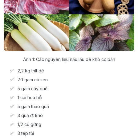
Ảnh 1: Các nguyên liệu nấu lẩu dê khô cơ bản
2,2 kg thịt dê
70 gam củ sen
5 gam cây quế
1 cái hoa hồi
5 gam thảo quả
3 quả ớt khô
1/2 củ gừng
3 tép tỏi