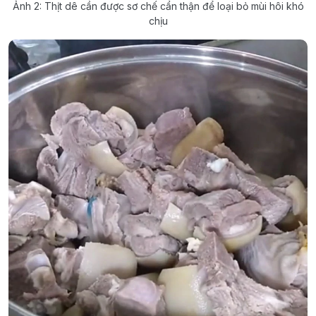
Ảnh 2: Thịt dê cần được sơ chế cẩn thận để loại bỏ mùi hôi khó
chịu