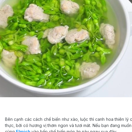
Bên cạnh các cách chế biến như xào, luộc thì canh hoa thiên lý
thực, bởi có hương vị thơm ngon và tươi mát. Nếu bạn đang muốn t
cùng
Elmich
vào bếp chế biến món ăn này ngay sua đây.