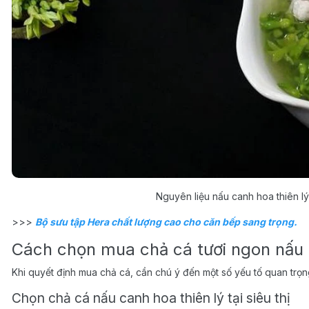
Nguyên liệu nấu canh hoa thiên lý
>>>
Bộ sưu tập Hera chất lượng cao cho căn bếp sang trọng.
Cách chọn mua chả cá tươi ngon nấu 
Khi quyết định mua chả cá, cần chú ý đến một số yếu tố quan tr
Chọn chả cá nấu canh hoa thiên lý tại siêu thị