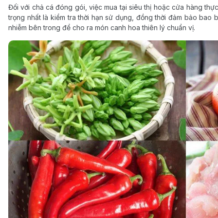
Đối với chả cá đóng gói, việc mua tại siêu thị hoặc cửa hàng thự
trọng nhất là kiểm tra thời hạn sử dụng, đồng thời đảm bảo bao
nhiễm bên trong để cho ra món canh hoa thiên lý chuẩn vị.