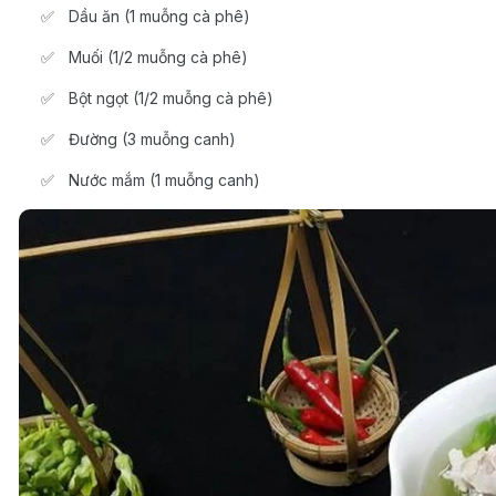
Dầu ăn (1 muỗng cà phê)
Muối (1/2 muỗng cà phê)
Bột ngọt (1/2 muỗng cà phê)
Đường (3 muỗng canh)
Nước mắm (1 muỗng canh)