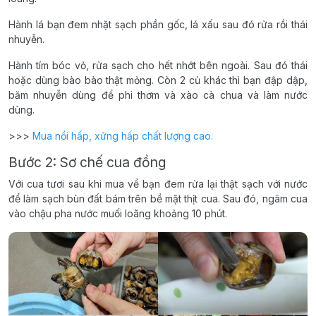
Hành lá bạn đem nhặt sạch phần gốc, lá xấu sau đó rửa rồi thái
nhuyễn.
Hành tím bóc vỏ, rửa sạch cho hết nhớt bên ngoài. Sau đó thái
hoặc dùng bào bào thật mỏng. Còn 2 củ khác thì bạn đập dập,
băm nhuyễn dùng để phi thơm và xào cà chua và làm nước
dùng.
>>>
Mua nồi hấp, xửng hấp chất lượng cao.
Bước 2: Sơ chế cua đồng
Với cua tươi sau khi mua về bạn đem rửa lại thật sạch với nước
để làm sạch bùn đất bám trên bề mặt thịt cua. Sau đó, ngâm cua
vào chậu pha nước muối loãng khoảng 10 phút.