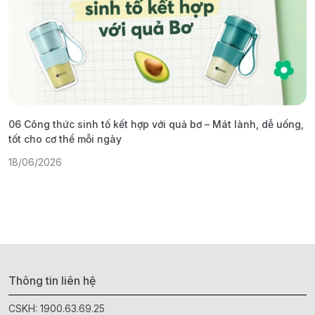
06 Công thức sinh tố kết hợp với quả bơ – Mát lành, dễ uống,
G
tốt cho cơ thể mỗi ngày
ả
18/06/2026
1
Thông tin liên hệ
CSKH:
1900.63.69.25