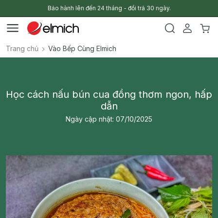
Bảo hành lên đến 24 tháng - đổi trả 30 ngày.
Trang chủ
Vào Bếp Cùng Elmich
Học cách nấu bún cua đồng thơm ngon, hấp
dẫn
Ngày cập nhật: 07/10/2025