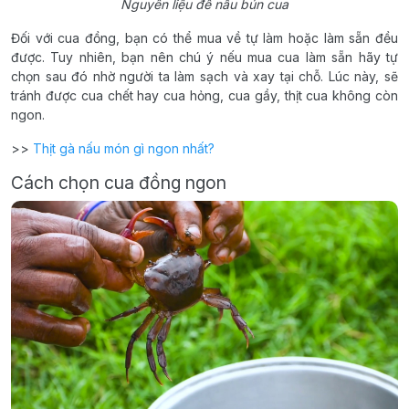
Nguyên liệu để nấu bún cua
Đối với cua đồng, bạn có thể mua về tự làm hoặc làm sẵn đều
được. Tuy nhiên, bạn nên chú ý nếu mua cua làm sẵn hãy tự
chọn sau đó nhờ người ta làm sạch và xay tại chỗ. Lúc này, sẽ
tránh được cua chết hay cua hỏng, cua gầy, thịt cua không còn
ngon.
>>
Thịt gà nấu món gì ngon nhất?
Cách chọn cua đồng ngon