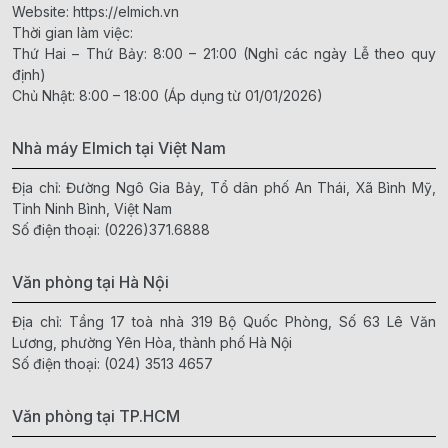
Website:
https://elmich.vn
Thời gian làm việc:
Thứ Hai – Thứ Bảy: 8:00 – 21:00 (Nghỉ các ngày Lễ theo quy
định)
Chủ Nhật: 8:00 – 18:00 (Áp dụng từ 01/01/2026)
Nhà máy Elmich tại Việt Nam
Địa chỉ: Đường Ngô Gia Bảy, Tổ dân phố An Thái, Xã Bình Mỹ,
Tỉnh Ninh Bình, Việt Nam
Số điện thoại:
(0226)371.6888
Văn phòng tại Hà Nội
Địa chỉ: Tầng 17 toà nhà 319 Bộ Quốc Phòng, Số 63 Lê Văn
Lương, phường Yên Hòa, thành phố Hà Nội
Số điện thoại:
(024) 3513 4657
Văn phòng tại TP.HCM