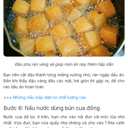
Đậu phụ rán vàng sẽ giúp món ăn này thêm hấp dẫn
Bạn nên cắt đậu thành từng miếng vuông nhỏ, rán ngập dầu ăn.
Đến khi thấy đậu vàng đều các mặt, hơi giòn thì gặp ra, để cho
ráo dầu ăn hoàn toàn.
>>>
Những mẫu bếp điện từ chất lượng cao.
Bước 6: Nấu nước dùng bún cua đồng
Nước cua đã lọc ở trên, bạn cho vào nồi đun với mức lửa nhỏ
nhất. Vừa đun, bạn vừa quấy nhẹ nhàng và cho vào 1 thìa cafe