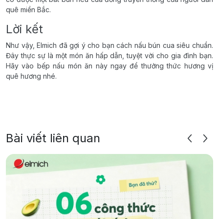
quê miền Bắc.
Lời kết
Như vậy, Elmich đã gợi ý cho bạn cách nấu bún cua siêu chuẩn.
Đây thực sự là một món ăn hấp dẫn, tuyệt vời cho gia đình bạn.
Hãy vào bếp nấu món ăn này ngay để thưởng thức hương vị
quê hương nhé.
Bài viết liên quan