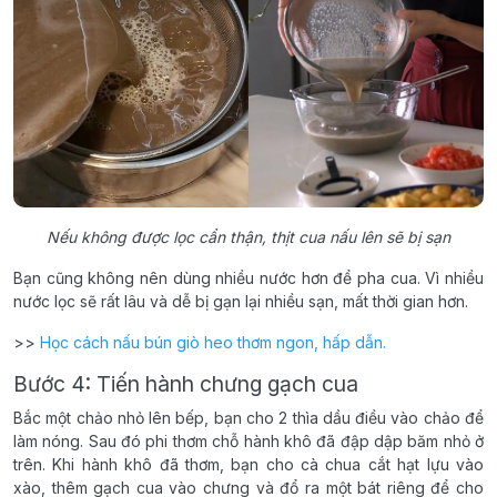
Nếu không được lọc cẩn thận, thịt cua nấu lên sẽ bị sạn
Bạn cũng không nên dùng nhiều nước hơn để pha cua. Vì nhiều
nước lọc sẽ rất lâu và dễ bị gạn lại nhiều sạn, mất thời gian hơn.
>>
Học cách nấu bún giò heo thơm ngon, hấp dẫn.
Bước 4: Tiến hành chưng gạch cua
Bắc một chảo nhỏ lên bếp, bạn cho 2 thìa dầu điều vào chảo để
làm nóng. Sau đó phi thơm chỗ hành khô đã đập dập băm nhỏ ở
trên. Khi hành khô đã thơm, bạn cho cà chua cắt hạt lựu vào
xào, thêm gạch cua vào chưng và đổ ra một bát riêng để cho