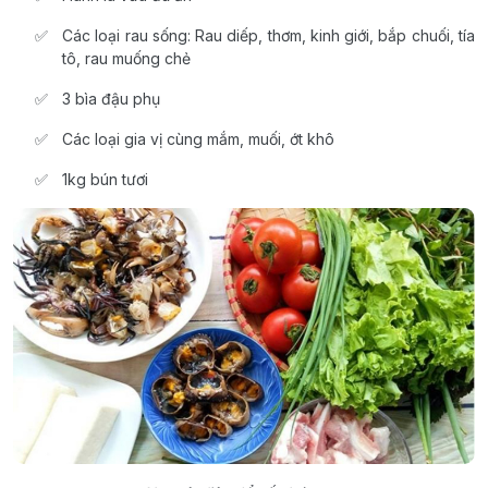
Các loại rau sống: Rau diếp, thơm, kinh giới, bắp chuối, tía
tô, rau muống chẻ
3 bìa đậu phụ
Các loại gia vị cùng mắm, muối, ớt khô
1kg bún tươi