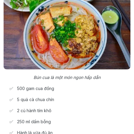
Bún cua là một món ngon hấp dẫn
500 gam cua đồng
5 quả cà chua chín
2 củ hành tím khô
250 ml dấm bỗng
Hành lá vừa đủ ăn