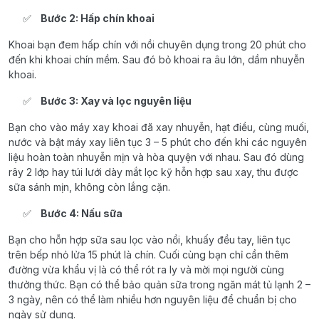
Bước 2: Hấp chín khoai
Khoai bạn đem hấp chín với nồi chuyên dụng trong 20 phút cho
đến khi khoai chín mềm. Sau đó bỏ khoai ra âu lớn, dầm nhuyễn
khoai.
Bước 3: Xay và lọc nguyên liệu
Bạn cho vào máy xay khoai đã xay nhuyễn, hạt điều, cùng muối,
nước và bật máy xay liên tục 3 – 5 phút cho đến khi các nguyên
liệu hoàn toàn nhuyễn mịn và hòa quyện với nhau. Sau đó dùng
rây 2 lớp hay túi lưới dày mắt lọc kỹ hỗn hợp sau xay, thu được
sữa sánh mịn, không còn lắng cặn.
Bước 4: Nấu sữa
Bạn cho hỗn hợp sữa sau lọc vào nồi, khuấy đều tay, liên tục
trên bếp nhỏ lửa 15 phút là chín. Cuối cùng bạn chỉ cần thêm
đường vừa khẩu vị là có thể rót ra ly và mời mọi người cùng
thưởng thức. Bạn có thể bảo quản sữa trong ngăn mát tủ lạnh 2 –
3 ngày, nên có thể làm nhiều hơn nguyên liệu để chuẩn bị cho
ngày sử dụng.