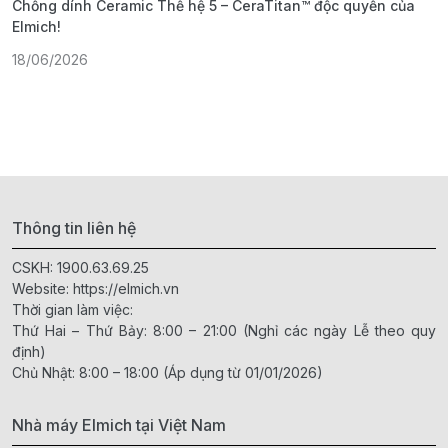
Chống dính Ceramic Thế hệ 5 – CeraTitan™ độc quyền của
P
Elmich!
F
18/06/2026
2
Thông tin liên hệ
CSKH:
1900.63.69.25
Website:
https://elmich.vn
Thời gian làm việc:
Thứ Hai – Thứ Bảy: 8:00 – 21:00 (Nghỉ các ngày Lễ theo quy
định)
Chủ Nhật: 8:00 – 18:00 (Áp dụng từ 01/01/2026)
Nhà máy Elmich tại Việt Nam