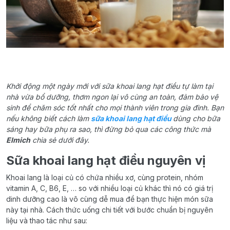
Khởi động một ngày mới với sữa khoai lang hạt điều tự làm tại
nhà vừa bổ dưỡng, thơm ngon lại vô cùng an toàn, đảm bảo vệ
sinh để chăm sóc tốt nhất cho mọi thành viên trong gia đình. Bạn
nếu không biết cách làm
sữa khoai lang hạt điều
dùng cho bữa
sáng hay bữa phụ ra sao, thì đừng bỏ qua các công thức mà
Elmich
chia sẻ dưới đây.
Sữa khoai lang hạt điều nguyên vị
Khoai lang là loại củ có chứa nhiều xơ, cùng protein, nhóm
vitamin A, C, B6, E, … so với nhiều loại củ khác thì nó có giá trị
dinh dưỡng cao là vô cùng dễ mua để bạn thực hiện món sữa
này tại nhà. Cách thức uống chi tiết với bước chuẩn bị nguyên
liệu và thao tác như sau: