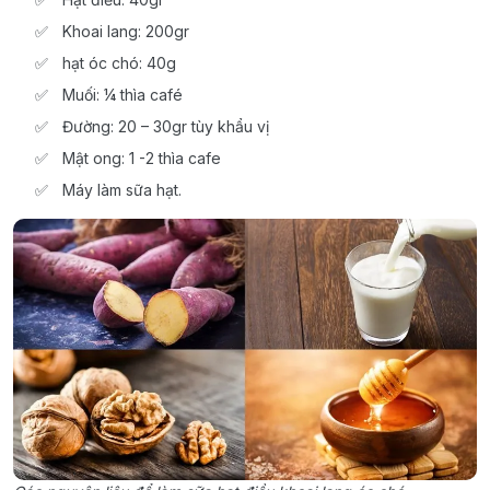
Khoai lang: 200gr
hạt óc chó: 40g
Muối: ¼ thìa café
Đường: 20 – 30gr tùy khẩu vị
Mật ong: 1 -2 thìa cafe
Máy làm sữa hạt.