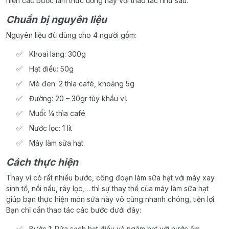
hiện các bước làm thức uống này với thao tác như sau:
Chuẩn bị nguyên liệu
Nguyên liệu đủ dùng cho 4 người gồm:
Khoai lang: 300g
Hạt điều: 50g
Mè đen: 2 thìa café, khoảng 5g
Đường: 20 – 30gr tùy khẩu vị.
Muối: ¼ thìa café
Nước lọc: 1 lít
Máy làm sữa hạt.
Cách thực hiện
Thay vì có rất nhiều bước, công đoạn làm sữa hạt với máy xay
sinh tố, nồi nấu, rây lọc,… thì sự thay thế của máy làm sữa hạt
giúp bạn thực hiện món sữa này vô cùng nhanh chóng, tiện lợi.
Bạn chỉ cần thao tác các bước dưới đây:
Bước 1: Rửa sạch hạt điều và ngâm hạt với nước ấm