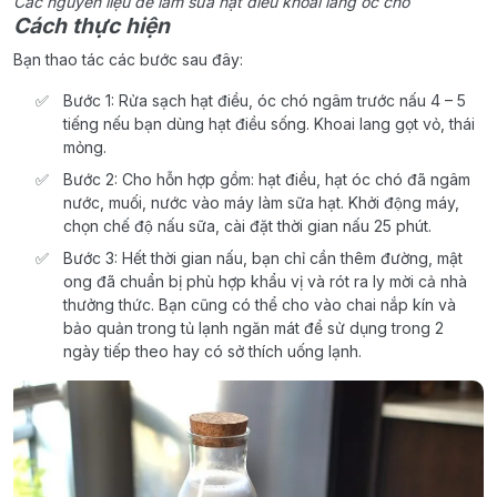
Các nguyên liệu để làm sữa hạt điều khoai lang óc chó
Cách thực hiện
Bạn thao tác các bước sau đây:
Bước 1: Rửa sạch hạt điều, óc chó ngâm trước nấu 4 – 5
tiếng nếu bạn dùng hạt điều sống. Khoai lang gọt vỏ, thái
mỏng.
Bước 2: Cho hỗn hợp gồm: hạt điều, hạt óc chó đã ngâm
nước, muối, nước vào máy làm sữa hạt. Khởi động máy,
chọn chế độ nấu sữa, cài đặt thời gian nấu 25 phút.
Bước 3: Hết thời gian nấu, bạn chỉ cần thêm đường, mật
ong đã chuẩn bị phù hợp khẩu vị và rót ra ly mời cả nhà
thưởng thức. Bạn cũng có thể cho vào chai nắp kín và
bảo quản trong tủ lạnh ngăn mát để sử dụng trong 2
ngày tiếp theo hay có sở thích uống lạnh.