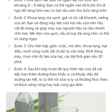
khoảng 6 – 8 tiếng. Bạn có thể ngâm vào tối trước khi đi
ngủ để sáng hôm sau có hạt nấu sữa cho bữa sáng luôn.
Bước 2: Khoai lang rửa sạch, gọt vỏ rồi cắt khoanh, miếng
vừa ăn. Bạn sẽ dùng máy làm sữa hạt nấu sữa nên hãy
cắt lát mỏng sẽ giúp máy xay nguyên liệu và nấu nhanh
chín hơn. Mè đen rửa sạch, nếu là loại đã rang chín có thể
sử dụng ngay.
Bước 3: Cho hỗn hợp gồm: nước, mè đen, khoai lang, hạt
điều, muối cùng nước đã chuẩn bị vào máy. Khởi động
máy, chọn chế độ làm sữa hạt, cài đặt thời gian nấu 30
phút.
Bước 4: Sau khi máy hoàn tất quy trình nấu sữa đã cài
đặt, bạn thêm đường theo khẩu vị và khuấy đều để
đường tan hết, là có thể rót sữa ra ly và thưởng thức theo
sở thích uống nóng hay mát cùng gia đình.