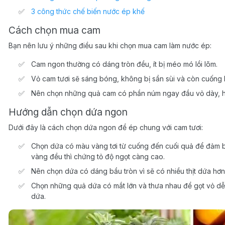
3 công thức chế biến nước ép khế
Cách chọn mua cam
Bạn nên lưu ý những điều sau khi chọn mua cam làm nước ép:
Cam ngon thường có dáng tròn đều, ít bị méo mó lồi lõm.
Vỏ cam tươi sẽ sáng bóng, không bị sần sùi và còn cuống l
Nên chọn những quả cam có phần núm ngay đầu vỏ dày, hơi
Hướng dẫn chọn dứa ngon
Dưới đây là cách chọn dứa ngon để ép chung với cam tươi:
Chọn dứa có màu vàng tơi từ cuống đến cuối quả để đảm b
vàng đều thì chứng tỏ độ ngọt càng cao.
Nên chọn dứa có dáng bầu tròn vì sẽ có nhiều thịt dứa hơn
Chọn những quả dứa có mắt lớn và thưa nhau để gọt vỏ dễ
dứa.