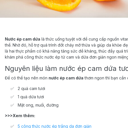
Nước ép cam dứa
là thức uống tuyệt vời để cung cấp nguồn vita
thể. Nhờ đó, hỗ trợ quá trình đốt cháy mỡ thừa và giúp da khỏe đ
là hai thực phẩm có khả năng tăng sức đề kháng, thúc đẩy quá trì
khám phá công thức nước ép từ cam và dứa đơn giản ngon miệng
Nguyên liệu làm nước ép cam dứa tươ
Để có thể tạo nên món
nước ép cam dứa
thơm ngon thì bạn cần c
2 quả cam tươi
1 quả dứa tươi
Mật ong, muối, đường
>>>Xem thêm:
5 công thức nước ép trắng da đơn giản