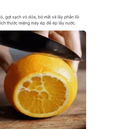
ó, gọt sạch vỏ dứa, bỏ mắt và lấy phần lõi
kích thước miệng máy ép để ép lấy nước.