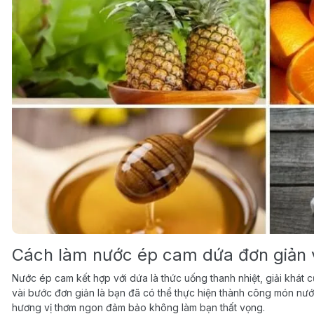
Cách làm nước ép cam dứa đơn giản và
Nước ép cam kết hợp với dứa là thức uống thanh nhiệt, giải khát c
vài bước đơn giản là bạn đã có thể thực hiện thành công món nư
hương vị thơm ngon đảm bảo không làm bạn thất vọng.