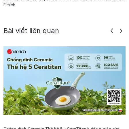
Elmich.
Bài viết liên quan
Chống dính Ceramic Thế hệ 5 – CeraTitan™ độc quyền của
P