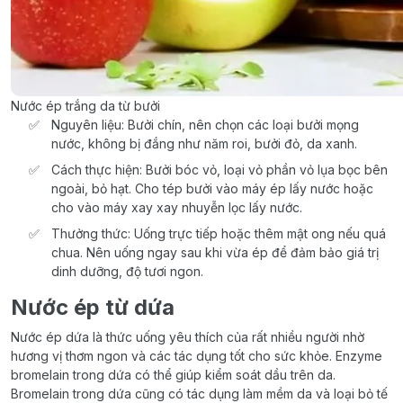
Nước ép trắng da từ bưởi
Nguyên liệu: Bưởi chín, nên chọn các loại bưởi mọng
nước, không bị đắng như năm roi, bưởi đỏ, da xanh.
Cách thực hiện: Bưởi bóc vỏ, loại vỏ phần vỏ lụa bọc bên
ngoài, bỏ hạt. Cho tép bưởi vào máy ép lấy nước hoặc
cho vào máy xay xay nhuyễn lọc lấy nước.
Thưởng thức: Uống trực tiếp hoặc thêm mật ong nếu quá
chua. Nên uống ngay sau khi vừa ép để đảm bảo giá trị
dinh dưỡng, độ tươi ngon.
Nước ép từ dứa
Nước ép dứa là thức uống yêu thích của rất nhiều người nhờ
hương vị thơm ngon và các tác dụng tốt cho sức khỏe. Enzyme
bromelain trong dứa có thể giúp kiểm soát dầu trên da.
Bromelain trong dứa cũng có tác dụng làm mềm da và loại bỏ tế