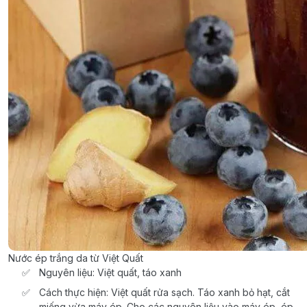
Nước ép trắng da từ Việt Quất
Nguyên liệu: Việt quất, táo xanh
Cách thực hiện: Việt quất rửa sạch. Táo xanh bỏ hạt, cắt
miếng vừa máy ép. Cho các nguyên liệu vào máy ép, ép