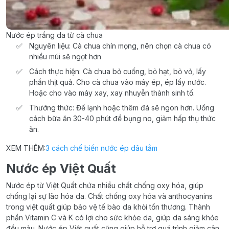
Nước ép trắng da từ cà chua
Nguyên liệu: Cà chua chín mọng, nên chọn cà chua có
nhiều múi sẽ ngọt hơn
Cách thực hiện: Cà chua bỏ cuống, bỏ hạt, bỏ vỏ, lấy
phần thịt quả. Cho cà chua vào máy ép, ép lấy nước.
Hoặc cho vào máy xay, xay nhuyễn thành sinh tố.
Thưởng thức: Để lạnh hoặc thêm đá sẽ ngon hơn. Uống
cách bữa ăn 30-40 phút để bụng no, giảm hấp thụ thức
ăn.
XEM THÊM:
3 cách chế biến nước ép dâu tằm
Nước ép Việt Quất
Nước ép từ Việt Quất chứa nhiều chất chống oxy hóa, giúp
chống lại sự lão hóa da. Chất chống oxy hóa và anthocyanins
trong việt quất giúp bảo vệ tế bào da khỏi tổn thương. Thành
phần Vitamin C và K có lợi cho sức khỏe da, giúp da sáng khỏe
đều màu. Nước ép Việt quất cũng giúp hỗ trợ quá trình giảm cân,