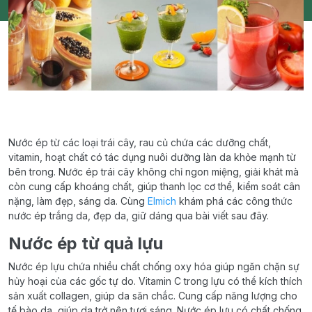
Nước ép từ các loại trái cây, rau củ chứa các dưỡng chất,
vitamin, hoạt chất có tác dụng nuôi dưỡng làn da khỏe mạnh từ
bên trong. Nước ép trái cây không chỉ ngon miệng, giải khát mà
còn cung cấp khoáng chất, giúp thanh lọc cơ thể, kiểm soát cân
nặng, làm đẹp, sáng da. Cùng
Elmich
khám phá các công thức
nước ép trắng da, đẹp da, giữ dáng qua bài viết sau đây.
Nước ép từ quả lựu
Nước ép lựu chứa nhiều chất chống oxy hóa giúp ngăn chặn sự
hủy hoại của các gốc tự do. Vitamin C trong lựu có thể kích thích
sản xuất collagen, giúp da săn chắc. Cung cấp năng lượng cho
tế bào da, giúp da trở nên tươi sáng. Nước ép lựu có chất chống