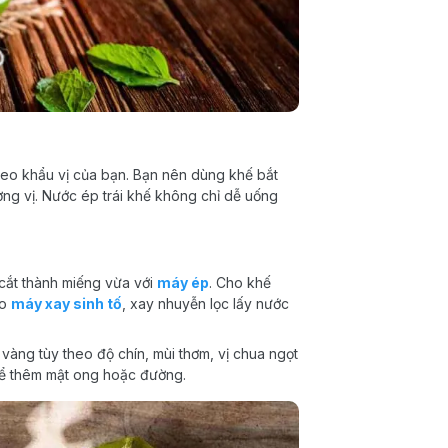
eo khẩu vị của bạn. Bạn nên dùng khế bắt
ng vị. Nước ép trái khế không chỉ dễ uống
 cắt thành miếng vừa với
máy ép
. Cho khế
ào
máy xay sinh tố
, xay nhuyễn lọc lấy nước
àng tùy theo độ chín, mùi thơm, vị chua ngọt
thể thêm mật ong hoặc đường.