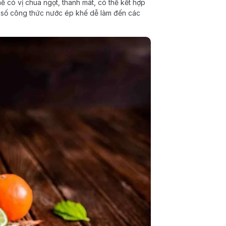
 có vị chua ngọt, thanh mát, có thể kết hợp
một số công thức nước ép khế dễ làm đến các