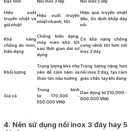
Đặc tính
Nồi inox 3 lớp
Nồi inox 5 lớp
Hiệu suất
Hiệu quả truyền nhiệt
Hiệu suất truyền
truyền nhiệt và
đều, ổn định khắp đáy
nhiệt nhanh, tốt
giữ nhiệt
nồi
Chống biến dạng,
Khả năng
Có khả năng chống
móp méo khá tốt
chống ăn mòn,
cong vênh tốt hơn nồi
sau thời gian dài sử
biến dạng
inox 3 đáy
dụng
Trọng lượng khá nhẹ
Trọng lượng nặng hơn
Khối lượng
nên dễ cầm nắm và
nồi inox 3 đáy, tạo cảm
thao tác nấu nướng
giác chắc tay khi dùng
Trung bình
Dao động từ 210.000 -
Giá cả
từ 170.000 -
600.000 VNĐ
550.000 VNĐ
4. Nên sử dụng nồi inox 3 đáy hay 5