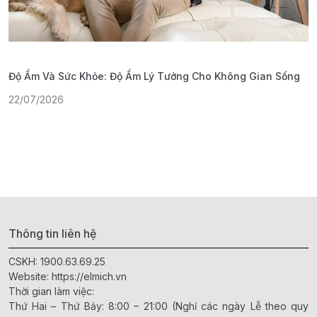
Độ Ẩm Và Sức Khỏe: Độ Ẩm Lý Tưởng Cho Không Gian Sống
S
22/07/2026
1
Thông tin liên hệ
CSKH:
1900.63.69.25
Website:
https://elmich.vn
Thời gian làm việc:
Thứ Hai – Thứ Bảy: 8:00 – 21:00 (Nghỉ các ngày Lễ theo quy