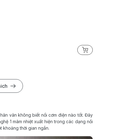
Nồi Cơm Điện Elmich 1
799.000₫
1.759.000
ich
hân vân không biết nồi cơm điện nào tốt. Đây
nghệ 1 mâm nhiệt xuất hiện trong các dạng nồi
t khoảng thời gian ngắn.