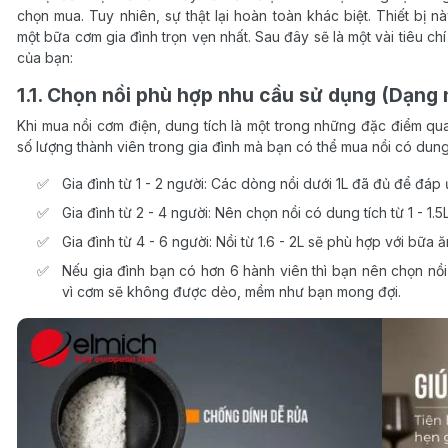
chọn mua. Tuy nhiên, sự thật lại hoàn toàn khác biệt. Thiết bị
một bữa cơm gia đình trọn vẹn nhất. Sau đây sẽ là một vài tiêu ch
của bạn:
1.1. Chọn nồi phù hợp nhu cầu sử dụng (Dạng n
Khi mua nồi cơm điện, dung tích là một trong những đặc điểm q
số lượng thành viên trong gia đình mà bạn có thể mua nồi có dung 
Gia đình từ 1 - 2 người: Các dòng nồi dưới 1L đã đủ để đáp
Gia đình từ 2 - 4 người: Nên chọn nồi có dung tích từ 1 - 1.5
Gia đình từ 4 - 6 người: Nồi từ 1.6 - 2L sẽ phù hợp với bữa ă
Nếu gia đình bạn có hơn 6 hành viên thì bạn nên chọn nồi
vì cơm sẽ không được dẻo, mềm như bạn mong đợi.