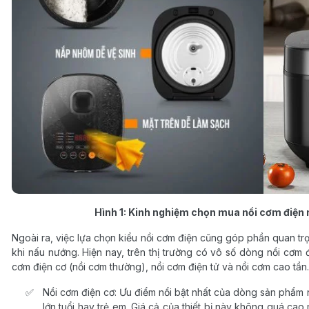
Hình 1: Kinh nghiệm chọn mua nồi cơm điện 
Ngoài ra, việc lựa chọn kiểu nồi cơm điện cũng góp phần quan t
khi nấu nướng. Hiện nay, trên thị trường có vô số dòng nồi cơm 
cơm điện cơ (nồi cơm thường), nồi cơm điện tử và nồi cơm cao tần.
Nồi cơm điện cơ: Ưu điểm nổi bật nhất của dòng sản phẩm nà
lớn tuổi hay trẻ em. Giá cả của thiết bị này không quá cao 