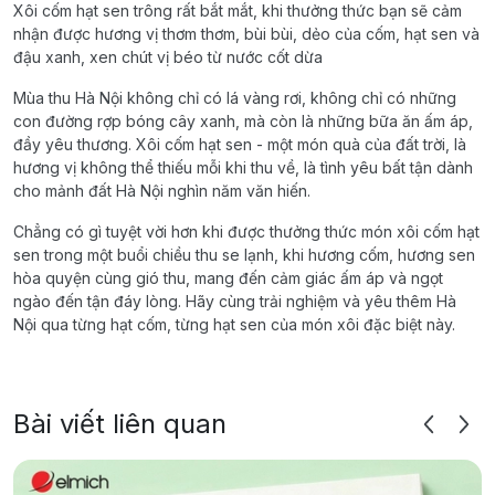
Xôi cốm hạt sen trông rất bắt mắt, khi thưởng thức bạn sẽ cảm
nhận được hương vị thơm thơm, bùi bùi, dẻo của cốm, hạt sen và
đậu xanh, xen chút vị béo từ nước cốt dừa
Mùa thu Hà Nội không chỉ có lá vàng rơi, không chỉ có những
con đường rợp bóng cây xanh, mà còn là những bữa ăn ấm áp,
đầy yêu thương. Xôi cốm hạt sen - một món quà của đất trời, là
hương vị không thể thiếu mỗi khi thu về, là tình yêu bất tận dành
cho mảnh đất Hà Nội nghìn năm văn hiến.
Chẳng có gì tuyệt vời hơn khi được thưởng thức món xôi cốm hạt
sen trong một buổi chiều thu se lạnh, khi hương cốm, hương sen
hòa quyện cùng gió thu, mang đến cảm giác ấm áp và ngọt
ngào đến tận đáy lòng. Hãy cùng trải nghiệm và yêu thêm Hà
Nội qua từng hạt cốm, từng hạt sen của món xôi đặc biệt này.
Bài viết liên quan