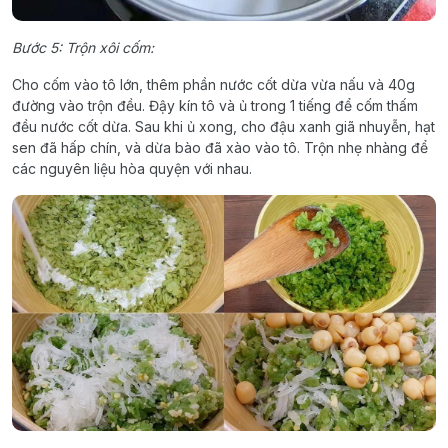
Bước 5: Trộn xôi cốm:
Cho cốm vào tô lớn, thêm phần nước cốt dừa vừa nấu và 40g
đường vào trộn đều. Đậy kín tô và ủ trong 1 tiếng để cốm thấm
đều nước cốt dừa. Sau khi ủ xong, cho đậu xanh giã nhuyễn, hạt
sen đã hấp chín, và dừa bào đã xào vào tô. Trộn nhẹ nhàng để
các nguyên liệu hòa quyện với nhau.