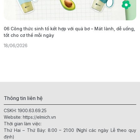
06 Công thức sinh tố kết hợp với quả bơ – Mát lành, dễ uống,
G
tốt cho cơ thể mỗi ngày
ả
18/06/2026
1
Thông tin liên hệ
CSKH:
1900.63.69.25
Website:
https://elmich.vn
Thời gian làm việc:
Thứ Hai – Thứ Bảy: 8:00 – 21:00 (Nghỉ các ngày Lễ theo quy
định)