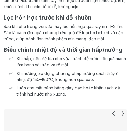
tan đều. Nếu đánh mạnh tay, hỗn hợp sẽ xuất hiện nhiều bọt khí,
khiến bánh khi chín dễ bị rỗ, không mịn.
Lọc hỗn hợp trước khi đổ khuôn
Sau khi pha trứng với sữa, hãy lọc hỗn hợp qua rây mịn 1–2 lần.
Đây là cách đơn giản nhưng hiệu quả để loại bỏ bọt khí và cặn
trứng, giúp bánh flan thành phẩm mịn màng, đẹp mắt.
Điều chỉnh nhiệt độ và thời gian hấp/nướng
Khi hấp, nên để lửa nhỏ vừa, tránh để nước sôi quá mạnh
làm bánh sôi trào và rỗ mặt.
Khi nướng, áp dụng phương pháp nướng cách thủy ở
nhiệt độ 150–160°C, không nên quá cao.
Luôn che mặt bánh bằng giấy bạc hoặc khăn sạch để
tránh hơi nước nhỏ xuống.