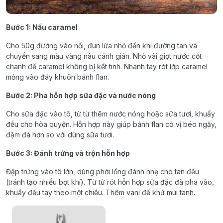
Bước 1: Nấu caramel
Cho 50g đường vào nồi, đun lửa nhỏ đến khi đường tan và
chuyển sang màu vàng nâu cánh gián. Nhỏ vài giọt nước cốt
chanh để caramel không bị kết tinh. Nhanh tay rót lớp caramel
mỏng vào đáy khuôn bánh flan.
Bước 2: Pha hỗn hợp sữa đặc và nước nóng
Cho sữa đặc vào tô, từ từ thêm nước nóng hoặc sữa tươi, khuấy
đều cho hòa quyện. Hỗn hợp này giúp bánh flan có vị béo ngậy,
đậm đà hơn so với dùng sữa tươi.
Bước 3: Đánh trứng và trộn hỗn hợp
Đập trứng vào tô lớn, dùng phới lồng đánh nhẹ cho tan đều
(tránh tạo nhiều bọt khí). Từ từ rót hỗn hợp sữa đặc đã pha vào,
khuấy đều tay theo một chiều. Thêm vani để khử mùi tanh.