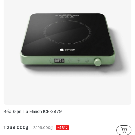
Bếp Điện Từ Elmich ICE-3879
B
1.269.000₫
9
2.199.000₫
-48%