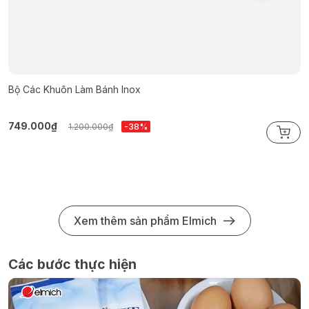
Bộ Các Khuôn Làm Bánh Inox
B
749.000₫
2
1.200.000₫
-38%
Xem thêm sản phẩm Elmich
Các bước thực hiện