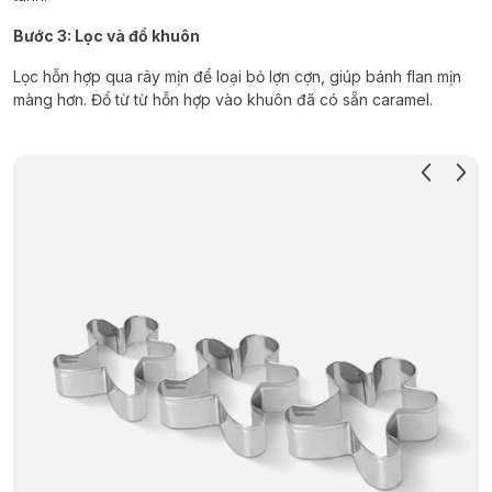
Bước 3: Lọc và đổ khuôn
Lọc hỗn hợp qua rây mịn để loại bỏ lợn cợn, giúp bánh flan mịn
màng hơn. Đổ từ từ hỗn hợp vào khuôn đã có sẵn caramel.