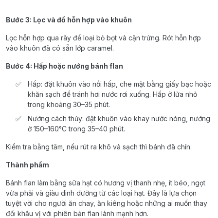
Bước 3: Lọc và đổ hỗn hợp vào khuôn
Lọc hỗn hợp qua rây để loại bỏ bọt và cặn trứng. Rót hỗn hợp
vào khuôn đã có sẵn lớp caramel.
Bước 4: Hấp hoặc nướng bánh flan
Hấp: đặt khuôn vào nồi hấp, che mặt bằng giấy bạc hoặc
khăn sạch để tránh hơi nước rơi xuống. Hấp ở lửa nhỏ
trong khoảng 30–35 phút.
Nướng cách thủy: đặt khuôn vào khay nước nóng, nướng
ở 150–160°C trong 35–40 phút.
Kiểm tra bằng tăm, nếu rút ra khô và sạch thì bánh đã chín.
Thành phẩm
Bánh flan làm bằng sữa hạt có hương vị thanh nhẹ, ít béo, ngọt
vừa phải và giàu dinh dưỡng từ các loại hạt. Đây là lựa chọn
tuyệt vời cho người ăn chay, ăn kiêng hoặc những ai muốn thay
đổi khẩu vị với phiên bản flan lành mạnh hơn.