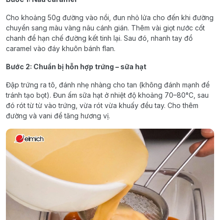
Cho khoảng 50g đường vào nồi, đun nhỏ lửa cho đến khi đường
chuyển sang màu vàng nâu cánh gián. Thêm vài giọt nước cốt
chanh để hạn chế đường kết tinh lại. Sau đó, nhanh tay đổ
caramel vào đáy khuôn bánh flan.
Bước 2: Chuẩn bị hỗn hợp trứng – sữa hạt
Đập trứng ra tô, đánh nhẹ nhàng cho tan (không đánh mạnh để
tránh tạo bọt). Đun ấm sữa hạt ở nhiệt độ khoảng 70–80°C, sau
đó rót từ từ vào trứng, vừa rót vừa khuấy đều tay. Cho thêm
đường và vani để tăng hương vị.