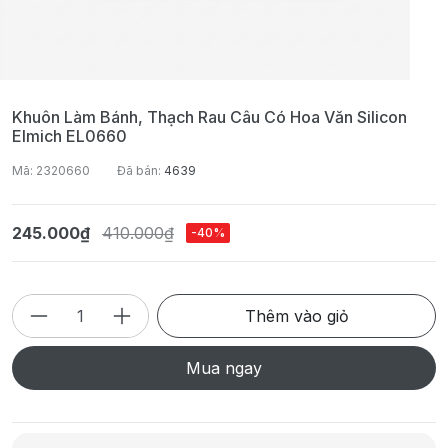
Khuôn Làm Bánh, Thạch Rau Câu Có Hoa Văn Silicon
Elmich EL0660
Mã: 2320660
Đã bán:
4639
245.000₫
410.000₫
-40%
Thêm vào giỏ
Mua ngay