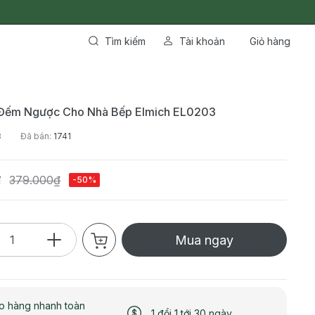
Tìm kiếm
Tài khoản
Giỏ hàng
Đếm Ngược Cho Nhà Bếp Elmich EL0203
3
Đã bán:
1741
₫
379.000₫
-50%
Mua ngay
o hàng nhanh toàn
1 đổi 1 tới 30 ngày