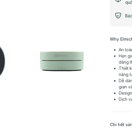
qu
Bảo
Why Elmic
An toà
Hẹn gi
dàng th
Thiết 
năng l
Dễ dàn
gian v
Design
Dịch v
Chi tiết s