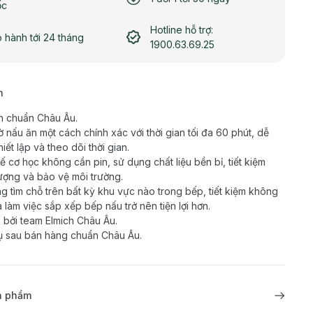
ốc
Hotline hỗ trợ:
 hành tới 24 tháng
1900.63.69.25
h
n chuẩn Châu Âu.
ờ nấu ăn một cách chính xác với thời gian tối đa 60 phút, dễ
iết lập và theo dõi thời gian.
kế cơ học không cần pin, sử dụng chất liệu bền bỉ, tiết kiệm
ượng và bảo vệ môi trường.
g tìm chỗ trên bất kỳ khu vực nào trong bếp, tiết kiệm không
à làm việc sắp xếp bếp nấu trở nên tiện lợi hơn.
 bởi team Elmich Châu Âu.
ụ sau bán hàng chuẩn Châu Âu.
ản phẩm