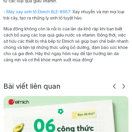
từ các loại quả giàu vitamin.
-
Máy xay sinh tố Elmich BLE-8667
: Xay nhuyễn và mịn mọi loại
trái cây, tạo ra những ly sinh tố tuyệt hảo.
Mùa đông không còn là nỗi lo của làn da khô ráp khi bạn biết
cách bổ sung các loại quả giàu nước và vitamin. Đồng thời, việc
sở hữu các thiết bị nhà bếp từ Elmich sẽ giúp bạn chế biến nhanh
chóng và tiện lợi những thức uống bổ dưỡng, đảm bảo sức khỏe
cho cả gia đình. Hãy thử ngay hôm nay để tận hưởng làn da
căng mịn và cơ thể khỏe mạnh suốt mùa đông!
Bài viết liên quan