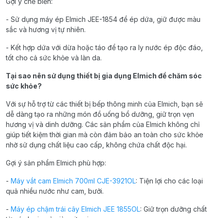
Gợi ý chế biến:
- Sử dụng máy ép Elmich JEE-1854 để ép dứa, giữ được màu
sắc và hương vị tự nhiên.
- Kết hợp dứa với dừa hoặc táo để tạo ra ly nước ép độc đáo,
tốt cho cả sức khỏe và làn da.
Tại sao nên sử dụng thiết bị gia dụng Elmich để chăm sóc
sức khỏe?
Với sự hỗ trợ từ các thiết bị bếp thông minh của Elmich, bạn sẽ
dễ dàng tạo ra những món đồ uống bổ dưỡng, giữ trọn vẹn
hương vị và dinh dưỡng. Các sản phẩm của Elmich không chỉ
giúp tiết kiệm thời gian mà còn đảm bảo an toàn cho sức khỏe
nhờ sử dụng chất liệu cao cấp, không chứa chất độc hại.
Gợi ý sản phẩm Elmich phù hợp:
-
Máy vắt cam Elmich 700ml CJE-3921OL
: Tiện lợi cho các loại
quả nhiều nước như cam, bưởi.
-
Máy ép chậm trái cây Elmich JEE 1855OL
: Giữ trọn dưỡng chất