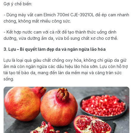
Gợi ý chế biến:
- Dùng máy vắt cam Elmich 700ml CJE-3921OL để ép cam nhanh
chóng, không mất nhiều công sức.
- Kết hợp nước cam với cà rốt để tạo thành thức uống dinh
dưỡng, vừa dưỡng ẩm da, vừa bổ sung chất xơ cho cơ thể.
3. Lựu – Bí quyết làm đẹp da và ngăn ngừa lão hóa
Lựu là loại quả giàu chất chống oxy hóa, không chỉ giúp da giữ
ẩm mà còn ngăn ngừa các dấu hiệu lão hóa sớm. Lựu còn hỗ trợ
tái tạo tế bào da, mang đến làn da mềm mại và căng tràn sức
sống.