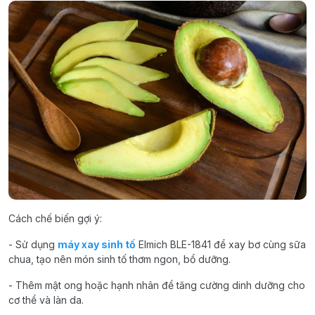
Cách chế biến gợi ý:
- Sử dụng
máy xay sinh tố
Elmich BLE-1841 để xay bơ cùng sữa
chua, tạo nên món sinh tố thơm ngon, bổ dưỡng.
- Thêm mật ong hoặc hạnh nhân để tăng cường dinh dưỡng cho
cơ thể và làn da.