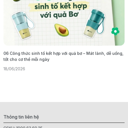
06 Công thức sinh tố kết hợp với quả bơ – Mát lành, dễ uống,
G
tốt cho cơ thể mỗi ngày
ả
18/06/2026
1
Thông tin liên hệ