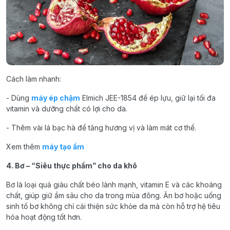
Cách làm nhanh:
- Dùng
máy ép chậm
Elmich JEE-1854 để ép lựu, giữ lại tối đa
vitamin và dưỡng chất có lợi cho da.
- Thêm vài lá bạc hà để tăng hương vị và làm mát cơ thể.
Xem thêm
máy tạo ẩm
4. Bơ – “Siêu thực phẩm” cho da khô
Bơ là loại quả giàu chất béo lành mạnh, vitamin E và các khoáng
chất, giúp giữ ẩm sâu cho da trong mùa đông. Ăn bơ hoặc uống
sinh tố bơ không chỉ cải thiện sức khỏe da mà còn hỗ trợ hệ tiêu
hóa hoạt động tốt hơn.