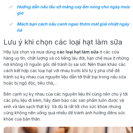
Hướng dẫn nấu lẩu vịt măng cay ấm nóng cho ngày mưa
gió
Mách bạn cách nấu canh ngao thơm mát giải nhiệt ngày
hè
Lưu ý khi chọn các loại hạt làm sữa
Hãy lựa chọn và mua dùng
các loại hạt làm sữa
ở các cửa
hàng uy tín, chất lượng và có tiếng lâu đời, hạn chế mua ở những
nơi không rõ nguồn gốc để tránh bị sai sót. Nên tham khảo các
cách kết hợp các loại hạt với nhau trước khi tự ý pha chế để
tránh sự kỵ nhau của nguyên liệu dẫn tới thất bại trong nấu sữa
hoặc bị ngộ độc, tiêu chả,…
Bên cạnh sự kỵ nhau của các nguyên liệu thì cũng nên chú ý tới
các phụ liệu đi kèm, hãy đảm bảo các sản phẩm luôn được vệ
sinh và làm sạch thật kỹ. Và dù là rất tốt cho sức khỏe nhưng
cũng không nên uống quá nhiều để tránh ảnh hưởng đêns sức
khỏe của bản thân.