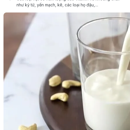
như kỷ tử, yến mạch, kê, các loại họ đậu,…