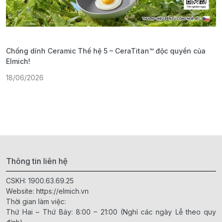
Chống dính Ceramic Thế hệ 5 – CeraTitan™ độc quyền của
P
Elmich!
F
18/06/2026
2
Thông tin liên hệ
CSKH:
1900.63.69.25
Website:
https://elmich.vn
Thời gian làm việc:
Thứ Hai – Thứ Bảy: 8:00 – 21:00 (Nghỉ các ngày Lễ theo quy