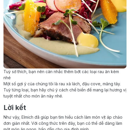
Tuỳ sở thích, bạn nên cân nhắc thêm bớt các loại rau ăn kèm
nhé
Một số gợi ý của chúng tôi là rau xà lách, đậu cove, măng tây.
Tuỳ từng loại, bạn hãy chú ý cách chế biến để mang lại hương vị
tuyệt nhất cho món ăn này nhé.
Lời kết
Như vậy, Elmich đã giúp bạn tìm hiểu cách làm món vịt áp chảo
đơn giản nhất. Với công thức trên đây, bạn có thể dễ dàng làm
một món ăn ngon, hấp dẫn cho gia đình mình.