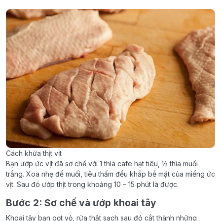
Cách khứa thịt vịt
Bạn ướp ức vịt đã sơ chế với 1 thìa cafe hạt tiêu, ½ thìa muối
trắng. Xoa nhẹ để muối, tiêu thấm đều khắp bề mặt của miếng ức
vịt. Sau đó ướp thịt trong khoảng 10 – 15 phút là được.
Bước 2: Sơ chế và ướp khoai tây
Khoai tây bạn gọt vỏ, rửa thật sạch sau đó cắt thành những