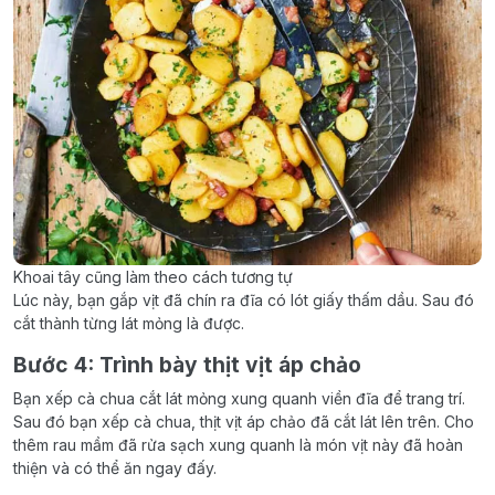
Khoai tây cũng làm theo cách tương tự
Lúc này, bạn gắp vịt đã chín ra đĩa có lót giấy thấm dầu. Sau đó
cắt thành từng lát mỏng là được.
Bước 4: Trình bày thịt vịt áp chảo
Bạn xếp cà chua cắt lát mỏng xung quanh viền đĩa để trang trí.
Sau đó bạn xếp cà chua, thịt vịt áp chảo đã cắt lát lên trên. Cho
thêm rau mầm đã rửa sạch xung quanh là món vịt này đã hoàn
thiện và có thể ăn ngay đấy.