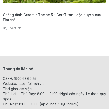
Chống dính Ceramic Thế hệ 5 – CeraTitan™ độc quyền của
P
Elmich!
F
18/06/2026
2
Thông tin liên hệ
CSKH:
1900.63.69.25
Website:
https://elmich.vn
Thời gian làm việc:
Thứ Hai – Thứ Bảy: 8:00 – 21:00 (Nghỉ các ngày Lễ theo quy
định)
Chủ Nhật: 8:00 – 18:00 (Áp dụng từ 01/01/2026)