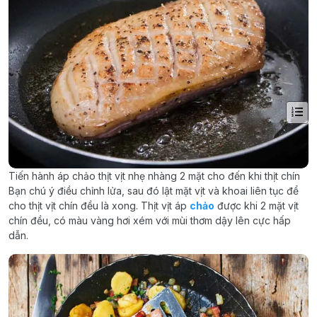
Tiến hành áp chảo thịt vịt nhẹ nhàng 2 mặt cho đến khi thịt chín
Bạn chú ý điều chỉnh lửa, sau đó lật mặt vịt và khoai liên tục để
cho thịt vịt chín đều là xong. Thịt vịt áp
chảo
được khi 2 mặt vịt
chín đều, có màu vàng hơi xém với mùi thơm dậy lên cực hấp
dẫn.