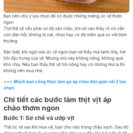
Bạn nên chú ý lựa chọn để có được những miếng ức vịt thơm
ngon
Thớ thịt vịt vẫn phải có độ săn chắc, khi sờ vào thấy rõ nó vẫn
còn đàn hồi, không bị nát, nhũn hay có độ mềm quá so với bình
thường.
Đặc biệt, khi ngửi mùi ức vịt ngon bạn sẽ thấy mùi tanh nhẹ, hơi
hôi đặc trưng của vịt. Nhưng mùi này không nồng, không quá
khó chịu. Nếu bạn thấy thịt vịt hôi nồng hay có những mùi lạ thì
không nên mua nhé.
>>>
Mách bạn công thức làm gà áp chảo đơn giản với 2 lựa
chọn.
Chi tiết các bước làm thịt vịt áp
chảo thơm ngon
Bước 1: Sơ chế và ướp vịt
Thịt ức vịt sau khi mua về, bạn cho vào trong chậu sạch. Sau đó