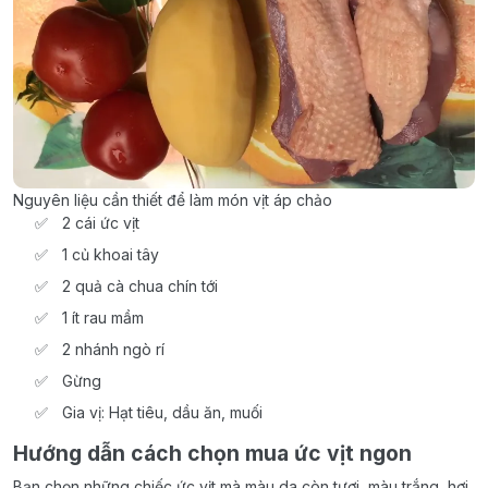
Nguyên liệu cần thiết để làm món vịt áp chảo
2 cái ức vịt
1 củ khoai tây
2 quả cà chua chín tới
1 ít rau mầm
2 nhánh ngò rí
Gừng
Gia vị: Hạt tiêu, dầu ăn, muối
Hướng dẫn cách chọn mua ức vịt ngon
Bạn chọn những chiếc ức vịt mà màu da còn tươi, màu trắng, hơi