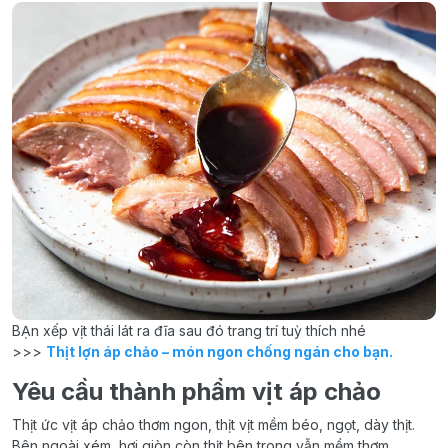
BẠn xếp vịt thái lát ra đĩa sau đó trang trí tuỳ thích nhé
>>>
Thịt lợn áp chảo – món ngon chống ngán cho bạn.
Yêu cầu thành phẩm vịt áp chảo
Thịt ức vịt áp chảo thơm ngon, thịt vịt mềm béo, ngọt, dày thịt.
Bên ngoài xém, hơi giòn còn thịt bên trong vẫn mềm thơm.