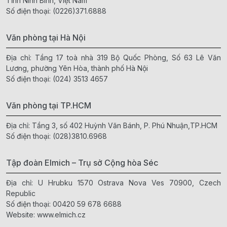
Tỉnh Ninh Bình, Việt Nam
Số điện thoại:
(0226)371.6888
Văn phòng tại Hà Nội
Địa chỉ: Tầng 17 toà nhà 319 Bộ Quốc Phòng, Số 63 Lê Văn
Lương, phường Yên Hòa, thành phố Hà Nội
Số điện thoại:
(024) 3513 4657
Văn phòng tại TP.HCM
Địa chỉ: Tầng 3, số 402 Huỳnh Văn Bánh, P. Phú Nhuận,TP.HCM
Số điện thoại:
(028)3810.6968
Tập đoàn Elmich – Trụ sở Cộng hòa Séc
Địa chỉ: U Hrubku 1570 Ostrava Nova Ves 70900, Czech
Republic
Số điện thoại:
00420 59 678 6688
Website:
www.elmich.cz