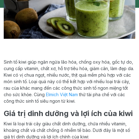
Sinh tố kiwi giúp ngăn ngừa lão hóa, chống oxy hóa, gốc tự do,
cung cấp vitamin, chất xơ, hỗ trợ tiêu hóa, giảm cân, làm đẹp da.
Kiwi có vị chua ngọt, nhiều nước, thịt quả mềm phù hợp với các
món sinh tố. Loại quả này có thể kết hợp với nhiều loại trái cây,
rau của khác mang đến các công thức sinh tố ngon miệng tốt
cho sức khỏe. Cùng
Elmich Việt Nam
thử tài pha chế với các
công thức sinh tố siêu ngon từ kiwi.
Giá trị dinh dưỡng và lợi ích của kiwi
Kiwi là loại trái cây giàu chất dinh dưỡng, chứa nhiều vitamin,
khoáng chất và chất chống ô nhiễm tế bào. Dưới đây là một số
giá trị dinh dưỡng và lợi ích chính của kiwi: