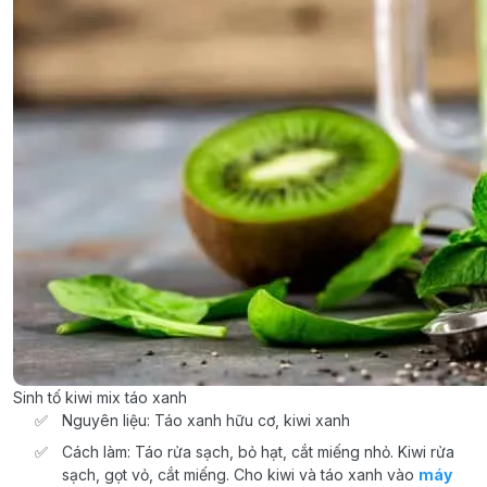
Sinh tố kiwi mix táo xanh
Nguyên liệu: Táo xanh hữu cơ, kiwi xanh
Cách làm: Táo rửa sạch, bỏ hạt, cắt miếng nhỏ. Kiwi rửa
sạch, gọt vỏ, cắt miếng. Cho kiwi và táo xanh vào
máy