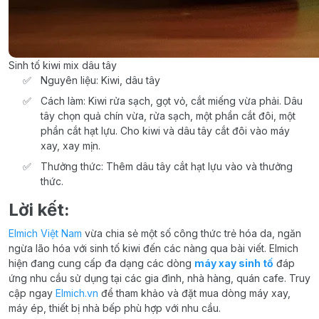
Sinh tố kiwi mix dâu tây
Nguyên liệu: Kiwi, dâu tây
Cách làm: Kiwi rửa sạch, gọt vỏ, cắt miếng vừa phải. Dâu
tây chọn quả chín vừa, rửa sạch, một phần cắt đôi, một
phần cắt hạt lựu. Cho kiwi và dâu tây cắt đôi vào máy
xay, xay mịn.
Thưởng thức: Thêm dâu tây cắt hạt lựu vào và thưởng
thức.
Lời kết:
Elmich Việt Nam
vừa chia sẻ một số công thức trẻ hóa da, ngăn
ngừa lão hóa với sinh tố kiwi đến các nàng qua bài viết. Elmich
hiện đang cung cấp đa dạng các dòng
máy xay sinh tố
đáp
ứng nhu cầu sử dụng tại các gia đình, nhà hàng, quán cafe. Truy
cập ngay
Elmich.vn
để tham khảo và đặt mua dòng máy xay,
máy ép, thiết bị nhà bếp phù hợp với nhu cầu.