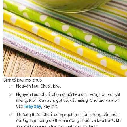
Sinh tố kiwi mix chuối
Nguyên liệu: Chuối, kiwi.
Nguyên liệu: Chuối chọn chuối tiêu chín vừa, bóc vỏ, cắt
miếng. Kiwi rửa sạch, gọt vỏ, cắt miếng. Cho táo và kiwi
vào
máy xay
, xay mịn.
Thưởng thức: Chuối có vị ngọt tự nhiên không cần thêm
đường. Bạn cũng có thể làm đông chuối và kiwi trước khi
xay để tạo ra món trái cây mát lạnh, tốt lành.