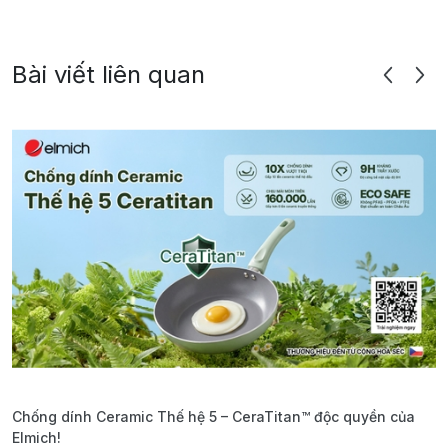
Bài viết liên quan
Chống dính Ceramic Thế hệ 5 – CeraTitan™ độc quyền của
P
Elmich!
F