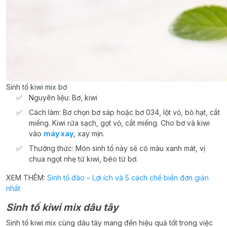
Sinh tố kiwi mix bơ
Nguyên liệu: Bơ, kiwi
Cách làm: Bơ chọn bơ sáp hoặc bơ 034, lột vỏ, bỏ hạt, cắt
miếng. Kiwi rửa sạch, gọt vỏ, cắt miếng. Cho bơ và kiwi
vào
máy xay
, xay mịn.
Thưởng thức: Món sinh tố này sẽ có màu xanh mát, vị
chua ngọt nhẹ từ kiwi, béo từ bơ.
XEM THÊM:
Sinh tố đào – Lợi ích và 5 cách chế biến đơn giản
nhất
Sinh tố kiwi mix dâu tây
Sinh tố kiwi mix cùng dâu tây mang đến hiệu quả tốt trong việc