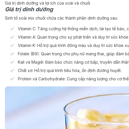
Giá trị dinh dưỡng và lợi ích của xoài và chuối
Giá trị dinh dưỡng
Sinh tố xoài mix chuối chứa các thành phần dinh dưỡng sau:
Vitamin C: Tăng cường hệ thống miễn dịch, tái tạo tế bào,
Vitamin A: Quan trọng cho sự phát triển và duy trì sức khỏ
Vitamin K: Hỗ trợ quá trình đông máu và duy trì sức khỏe x
Folate (B9): Quan trọng cho phụ nữ mang thai, giúp đảm bả
Kali và Magiê: Đảm bảo chức năng cơ bắp, truyền dẫn thần 
Chất xơ: Hỗ trợ quá trình tiêu hóa, ổn định đường huyết.
Protein và Carbohydrate: Cung cấp năng lượng cho cơ thể