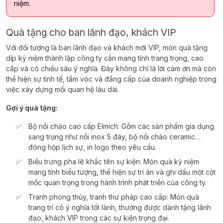
niệm.
Quà tặng cho ban lãnh đạo, khách VIP
Với đối tượng là ban lãnh đạo và khách mời VIP, món quà tặng
dịp kỷ niệm thành lập công ty cần mang tính trang trọng, cao
cấp và có chiều sâu ý nghĩa. Đây không chỉ là lời cảm ơn mà còn
thể hiện sự tinh tế, tầm vóc và đẳng cấp của doanh nghiệp trong
việc xây dựng mối quan hệ lâu dài.
Gợi ý quà tặng:
Bộ nồi chảo cao cấp Elmich: Gồm các sản phẩm gia dụng
sang trọng như nồi inox 5 đáy, bộ nồi chảo ceramic…
đóng hộp lịch sự, in logo theo yêu cầu.
Biểu trưng pha lê khắc tên sự kiện: Món quà kỷ niệm
mang tính biểu tượng, thể hiện sự tri ân và ghi dấu một cột
mốc quan trọng trong hành trình phát triển của công ty.
Tranh phong thủy, tranh thư pháp cao cấp: Món quà
trang trí có ý nghĩa tốt lành, thường được dành tặng lãnh
đạo, khách VIP trong các sự kiện trọng đại.