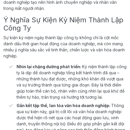
doanh nghiệp tạo nên hình ảnh chuyên nghiệp và nhân văn
trong mắt người nhận.
Ý Nghĩa Sự Kiện Kỷ Niệm Thành Lập
Công Ty
Sự kiện kỷ niệm ngày thành lập công ty không chỉ là cột mốc
đánh dấu thời gian hoạt động của doanh nghiệp, mà còn mang
nhiều ý nghĩa sâu sắc về tinh thần, chiến lược và văn hóa doanh
nghiệp.
Nhìn lại chặng đường phát triển:
Kỷ niệm thành lập công
ty là dịp để doanh nghiệp tổng kết hành trình đã qua –
những thành tựu đạt được, những khó khăn đã vượt qua
và sự trưởng thành qua từng giai đoạn. Đây là thời điểm
giúp toàn thể cán bộ, nhân viên cùng nhìn lại quá khứ để
thêm tự hào, trân trọng và hướng tới tương lai.
Gắn kết tập thể, lan tỏa văn hóa doanh nghiệp:
Thông
qua sự kiện này, giá trị cốt lõi và văn hóa doanh nghiệp
được thể hiện rõ nét qua các hoạt động giao lưu, vinh
danh, truyền thông nội bộ. Điều đó góp phần gắn kết đội
ngũ, tạo động lực và nâng cao tinh thần đồng hành trong