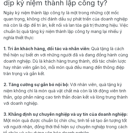
dịp kỷ niệm thành lập công ty?
Ngày kỷ niệm thành lập công ty là một trong những cột mốc
quan trọng, không chỉ đánh dấu sự phát triển của doanh nghiệp
mà còn là dịp để tri ân, kết nối và lan tỏa giá trị thương hiệu. Việc
chuẩn bị quà tặng kỷ niệm thành lập công ty mang lại nhiều ý
nghĩa thiết thực:
1. Tri ân khách hàng, đối tác và nhân viên:
Quà tặng là cách
thể hiện sự biết ơn với những người đã và đang đồng hành cùng
doanh nghiệp. Dù là khách hàng trung thành, đối tác chiến lược
hay nhân viên gắn bó, mỗi món quà đều mang đến thông điệp
trân trọng và gắn kết.
2. Tăng cường sự gắn bó nội bộ:
Với nhân viên, quà tặng kỷ
niệm không chỉ là món quà vật chất mà còn là lời động viên tinh
thần, góp phần nâng cao tinh thần đoàn kết và lòng trung thành
với doanh nghiệp.
3. Khẳng định sự chuyên nghiệp và uy tín của doanh nghiệp:
Một món quà được chuẩn bị chỉn chu, tinh tế sẽ tạo ấn tượng tốt
với người nhận, đồng thời thể hiện sự chuyên nghiệp trong cách
tổ chức và xây dựng văn hóa doanh nghiệp.