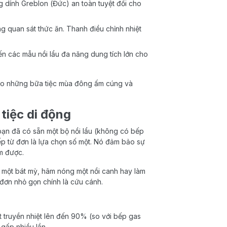
dính Greblon (Đức) an toàn tuyệt đối cho
g quan sát thức ăn. Thanh điều chỉnh nhiệt
ến các mẫu nồi lẩu đa năng dung tích lớn cho
cho những bữa tiệc mùa đông ấm cúng và
 tiệc di động
 bạn đã có sẵn một bộ nồi lẩu (không có bếp
ếp từ đơn là lựa chọn số một. Nó đảm bảo sự
àm được.
 một bát mỳ, hâm nóng một nồi canh hay làm
 đơn nhỏ gọn chính là cứu cánh.
ất truyền nhiệt lên đến 90% (so với bếp gas
gấp nhiều lần.