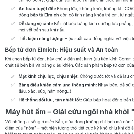
An toàn tuyệt đối:
Không lửa, không khói, không khí CO/CO
dòng
bếp từ Elmich
còn có tính năng khóa trẻ em, tự ngắt 
Dễ dàng vệ sinh:
Bề mặt bếp bằng kính cường lực phẳng, c
mọi vết bẩn sau khi nấu.
Tiết kiệm năng lượng:
Hiệu suất cao đồng nghĩa với việc t
Bếp từ đơn Elmich: Hiệu suất và An toàn
Khi chọn bếp từ đơn, hãy chú ý đến mặt kính (ưu tiên kính Ceram
chất sẽ bền bĩ) và bảng điều khiển. Các sản phẩm bếp từ đơn của
Mặt kính chịu lực, chịu nhiệt:
Chống xước tốt và dễ lau ch
Bảng điều khiển cảm ứng thông minh:
Nhạy bén, dễ sử d
(lẩu, xào, súp, hâm nóng...).
Hệ thống đối lưu, tản nhiệt tốt:
Giúp bếp hoạt động bền bỉ
Máy hút ẩm – Giải cứu ngôi nhà khỏi
Với những ai sống ở miền Bắc, mùa đông không chỉ lạnh mà còn "ẩ
điểm của "nồm" – một hiện tượng thời tiết cực kỳ khó chịu khi độ