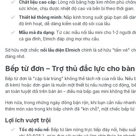
Chất liệu cao cấp:
Lòng nồi bằng hợp kim nhôm phủ chống 
sức khỏe, chịu được nhiệt độ cao và bền bỉ theo thời gian.
Thiết kế thông minh:
Nắp kính trong suốt giúp bạn dễ dàn
độ linh hoạt, dễ dàng kiểm soát độ sôi của lẩu.
Mẫu mã đa dạng:
Từ các mẫu nồi lẩu mini cho 1-2 người đ
cả gia đình, Elmich đáp ứng mọi nhu cầu.
Sở hữu một chiếc
nồi lẩu điện Elmich
chính là sở hữu "tấm vé" 
đáng nhớ.
Bếp từ đơn – Trợ thủ đắc lực cho bàn
Bếp từ đơn là "cặp bài trùng" không thể tách rời của nồi lẩu. Nếu
đi kèm) hoặc đơn giản là muốn một thiết bị nấu nướng cơ động, b
an toàn tuyệt đối trên bàn ăn – điều mà bếp gas mini không thể l
Hơn nữa, trong những ngày đông bận rộn, khi bạn cần nấu nhanh
thêm món xào trong khi bếp chính đã "kín chỗ", một chiếc bếp từ
Lợi ích vượt trội
Tốc độ nấu nể:
Bếp từ làm nóng trực tiếp đáy nồi, hiệu su
chỉ 40-50%), giúp đun sôi nước và làm chín thức ăn nhanh 