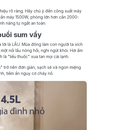
hiệu rõ ràng. Hãy chú ý đến công suất máy
ỉ cần máy 1500W, phòng lớn hơn cần 2000-
nh năng tự ngắt an toàn.
buổi sum vầy
 lời là LẨU. Mùa đông làm con người ta xích
ột nồi lẩu nóng hổi, nghi ngút khói. Hơi ấm
 là "liều thuốc" xua tan mọi cái lạnh.
ia" trở nên đơn giản, sạch sẽ và ngon miệng
nh, tiềm ẩn nguy cơ cháy nổ.