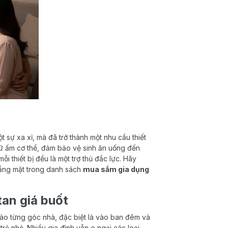
 sự xa xỉ, mà đã trở thành một nhu cầu thiết
ữ ấm cơ thể, đảm bảo vệ sinh ăn uống đến
i thiết bị đều là một trợ thủ đắc lực. Hãy
ắng mặt trong danh sách
mua sắm gia dụng
tan giá buốt
 vào từng góc nhà, đặc biệt là vào ban đêm và
rẻ nhỏ. Nhiều gia đình vẫn e ngại các loại