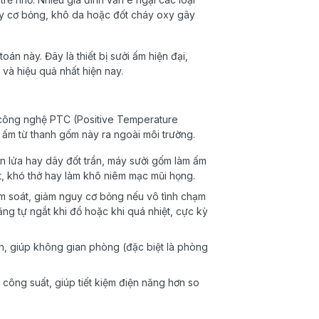
guy cơ bỏng, khô da hoặc đốt cháy oxy gây
oán này. Đây là thiết bị sưởi ấm hiện đại,
à hiệu quả nhất hiện nay.
 công nghệ PTC (Positive Temperature
i ấm từ thanh gốm này ra ngoài môi trường.
 lửa hay dây đốt trần, máy sưởi gốm làm ấm
, khó thở hay làm khô niêm mạc mũi họng.
m soát, giảm nguy cơ bỏng nếu vô tình chạm
ng tự ngắt khi đổ hoặc khi quá nhiệt, cực kỳ
h, giúp không gian phòng (đặc biệt là phòng
ông suất, giúp tiết kiệm điện năng hơn so