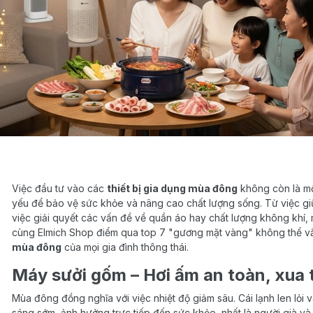
Việc đầu tư vào các
thiết bị gia dụng mùa đông
không còn là một
yếu để bảo vệ sức khỏe và nâng cao chất lượng sống. Từ việc gi
việc giải quyết các vấn đề về quần áo hay chất lượng không khí, mỗ
cùng Elmich Shop điểm qua top 7 "gương mặt vàng" không thể v
mùa đông
của mọi gia đình thông thái.
Máy sưởi gốm – Hơi ấm an toàn, xua 
Mùa đông đồng nghĩa với việc nhiệt độ giảm sâu. Cái lạnh len lỏi
sáng sớm, ảnh hưởng trực tiếp đến sức khỏe, nhất là người già và t