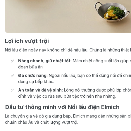
Lợi ích vượt trội
Nồi lẩu điện ngày nay không chỉ để nấu lẩu. Chúng là những thiết 
Nóng nhanh, giữ nhiệt tốt:
Mâm nhiệt công suất lớn giúp 
đoạn bữa ăn.
Đa chức năng:
Ngoài nấu lẩu, bạn có thể dùng nồi để chiên
dụng cụ bếp khác.
An toàn và dễ vệ sinh:
Lòng nồi thường được phủ lớp chố
dính và việc cọ rửa sau bữa tiệc trở nên nhẹ nhàng.
Đầu tư thông minh với Nồi lẩu điện Elmich
Là chuyên gia về đồ gia dụng bếp, Elmich mang đến những sản
chuẩn châu Âu và chất lượng vượt trội.