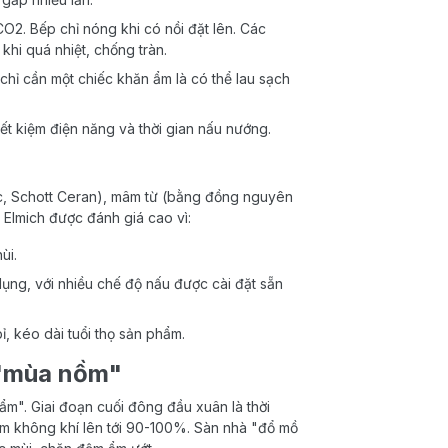
2. Bếp chỉ nóng khi có nồi đặt lên. Các
khi quá nhiệt, chống tràn.
hỉ cần một chiếc khăn ẩm là có thể lau sạch
iết kiệm điện năng và thời gian nấu nướng.
ic, Schott Ceran), mâm từ (bằng đồng nguyên
 Elmich được đánh giá cao vì:
ùi.
ụng, với nhiều chế độ nấu được cài đặt sẵn
, kéo dài tuổi thọ sản phẩm.
 "mùa nồm"
m". Giai đoạn cuối đông đầu xuân là thời
 ẩm không khí lên tới 90-100%. Sàn nhà "đổ mồ