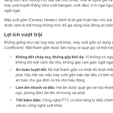
máy sưởi truyền thống (như sưởi halogen, sưởi dầu) vì lo ngại n
ngột ngạt.
Máy sưởi gốm (Ceramic Heater) chính là lời giải hoàn hảo cho bài t
được xem là một trong những món đồ gia dụng mùa đông an toàn v
Lợi ích vượt trội
Không giống như các loại máy sưởi khác, máy sưởi gốm sử dụng
Coefficient). Một thanh gốm được làm nóng và quạt gió sẽ thổi hơ
Không đốt cháy oxy, không gây khô da:
Vì không có ngọn
không khí một cách dịu nhẹ, không gây cảm giác ngột ngạt
An toàn tuyệt đối:
Bề mặt thanh gốm có nhiệt độ được kiể
phải. Hầu hết các mẫu máy sưởi gốm hiện đại đều có tính nă
an toàn cho gia đình có trẻ nhỏ hiếu động.
Làm ấm nhanh và đều:
Hơi ấm được quạt gió lan tỏa nhan
ngủ, phòng tắm) ấm lên chỉ trong vài phút.
Tiết kiệm điện:
Công nghệ PTC có khả năng tự điều chỉnh c
vớicác công nghệ sưởi khác.