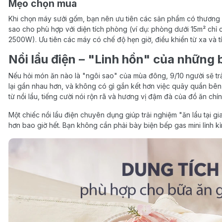
Mẹo chọn mua
Khi chọn máy sưởi gốm, bạn nên ưu tiên các sản phẩm có thương 
sao cho phù hợp với diện tích phòng (ví dụ: phòng dưới 15m² ch
2500W). Ưu tiên các máy có chế độ hẹn giờ, điều khiển từ xa và tí
Nồi lẩu điện – "Linh hồn" của những 
Nếu hỏi món ăn nào là "ngôi sao" của mùa đông, 9/10 người sẽ trả
lại gần nhau hơn, và không có gì gắn kết hơn việc quây quần bên m
từ nồi lẩu, tiếng cười nói rộn rã và hương vị đậm đà của đồ ăn chính
Một chiếc nồi lẩu điện chuyên dụng giúp trải nghiệm "ăn lẩu tại g
hơn bao giờ hết. Bạn không cần phải bày biện bếp gas mini lỉnh kỉ