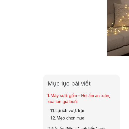
Mục lục bài viết
Máy sưởi gốm – Hơi ấm an toàn,
xua tan giá buốt
Lợi ích vượt trội
Mẹo chọn mua
Nồi lẩu điện – "Linh hồn" của