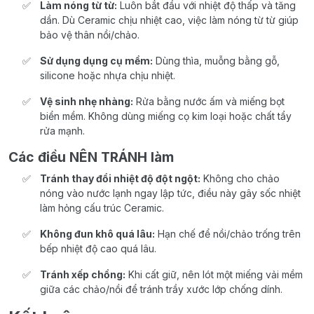
Làm nóng từ từ:
Luôn bắt đầu với nhiệt độ thấp và tăng
dần. Dù Ceramic chịu nhiệt cao, việc làm nóng từ từ giúp
bảo vệ thân nồi/chảo.
Sử dụng dụng cụ mềm:
Dùng thìa, muỗng bằng gỗ,
silicone hoặc nhựa chịu nhiệt.
Vệ sinh nhẹ nhàng:
Rửa bằng nước ấm và miếng bọt
biển mềm. Không dùng miếng cọ kim loại hoặc chất tẩy
rửa mạnh.
Các điều NÊN TRÁNH làm
Tránh thay đổi nhiệt độ đột ngột:
Không cho chảo
nóng vào nước lạnh ngay lập tức, điều này gây sốc nhiệt
làm hỏng cấu trúc Ceramic.
Không đun khô quá lâu:
Hạn chế để nồi/chảo trống trên
bếp nhiệt độ cao quá lâu.
Tránh xếp chồng:
Khi cất giữ, nên lót một miếng vải mềm
giữa các chảo/nồi để tránh trầy xước lớp chống dính.