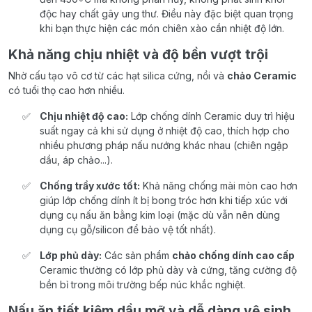
độc hay chất gây ung thư. Điều này đặc biệt quan trọng
khi bạn thực hiện các món chiên xào cần nhiệt độ lớn.
Khả năng chịu nhiệt và độ bền vượt trội
Nhờ cấu tạo vô cơ từ các hạt silica cứng, nồi và
chảo Ceramic
có tuổi thọ cao hơn nhiều.
Chịu nhiệt độ cao:
Lớp chống dính Ceramic duy trì hiệu
suất ngay cả khi sử dụng ở nhiệt độ cao, thích hợp cho
nhiều phương pháp nấu nướng khác nhau (chiên ngập
dầu, áp chảo...).
Chống trầy xước tốt:
Khả năng chống mài mòn cao hơn
giúp lớp chống dính ít bị bong tróc hơn khi tiếp xúc với
dụng cụ nấu ăn bằng kim loại (mặc dù vẫn nên dùng
dụng cụ gỗ/silicon để bảo vệ tốt nhất).
Lớp phủ dày:
Các sản phẩm
chảo chống dính cao cấp
Ceramic thường có lớp phủ dày và cứng, tăng cường độ
bền bỉ trong môi trường bếp núc khắc nghiệt.
Nấu ăn tiết kiệm dầu mỡ và dễ dàng vệ sinh