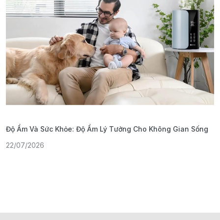
Độ Ẩm Và Sức Khỏe: Độ Ẩm Lý Tưởng Cho Không Gian Sống
S
22/07/2026
1