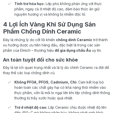
Tính trơ hóa học:
Lớp phủ không phản ứng với thực
phẩm, ngay cả ở nhiệt độ cao, đảm bảo thức ăn giữ
nguyên hương vị và không bị nhiễm độc tố.
4 Lợi Ích Vàng Khi Sử Dụng Sản
Phẩm Chống Dính Ceramic
Đây là những lý do cốt lõi khiến
chống dính Ceramic
trở thành
xu hướng được ưu tiên hàng đầu, đặc biệt là trong các sản
phẩm của Elmich – thương hiệu
đồ gia dụng châu Âu
uy tín.
An toàn tuyệt đối cho sức khỏe
Đây là lợi ích quan trọng nhất và là lý do chính Ceramic ra đời để
thay thế các loại chống dính cũ.
Không PFOA, PFOS, Cadmium, Chì:
Cam kết loại bỏ
hoàn toàn các chất gây hại có khả năng thôi nhiễm vào
thực phẩm, vốn là mối lo ngại lớn khi lớp chống dính thông
thường bị trầy xước hoặc quá nhiệt.
Trơ ở nhiệt độ cao:
Lớp Ceramic chịu được nhiệt độ lên
đến 450∘C mà không phân hủy, không phát sinh khói