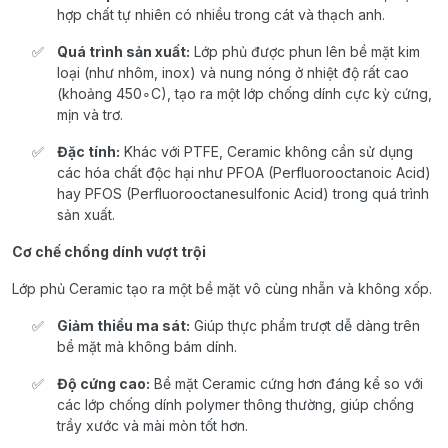
hợp chất tự nhiên có nhiều trong cát và thạch anh.
Quá trình sản xuất:
Lớp phủ được phun lên bề mặt kim
loại (như nhôm, inox) và nung nóng ở nhiệt độ rất cao
(khoảng 450∘C), tạo ra một lớp chống dính cực kỳ cứng,
mịn và trơ.
Đặc tính:
Khác với PTFE, Ceramic không cần sử dụng
các hóa chất độc hại như PFOA (Perfluorooctanoic Acid)
hay PFOS (Perfluorooctanesulfonic Acid) trong quá trình
sản xuất.
Cơ chế chống dính vượt trội
Lớp phủ Ceramic tạo ra một bề mặt vô cùng nhẵn và không xốp.
Giảm thiểu ma sát:
Giúp thực phẩm trượt dễ dàng trên
bề mặt mà không bám dính.
Độ cứng cao:
Bề mặt Ceramic cứng hơn đáng kể so với
các lớp chống dính polymer thông thường, giúp chống
trầy xước và mài mòn tốt hơn.