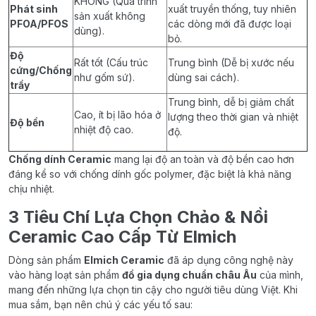
KHÔNG (Quá trình
Phát sinh
xuất truyền thống, tuy nhiên
sản xuất không
PFOA/PFOS
các dòng mới đã được loại
dùng).
bỏ.
Độ
Rất tốt (Cấu trúc
Trung bình (Dễ bị xước nếu
cứng/Chống
như gốm sứ).
dùng sai cách).
trầy
Trung bình, dễ bị giảm chất
Cao, ít bị lão hóa ở
lượng theo thời gian và nhiệt
Độ bền
nhiệt độ cao.
độ.
Chống dính Ceramic
mang lại độ an toàn và độ bền cao hơn
đáng kể so với chống dính gốc polymer, đặc biệt là khả năng
chịu nhiệt.
3 Tiêu Chí Lựa Chọn Chảo & Nồi
Ceramic Cao Cấp Từ Elmich
Dòng sản phẩm
Elmich Ceramic
đã áp dụng công nghệ này
vào hàng loạt sản phẩm
đồ gia dụng chuẩn châu Âu
của mình,
mang đến những lựa chọn tin cậy cho người tiêu dùng Việt. Khi
mua sắm, bạn nên chú ý các yếu tố sau: