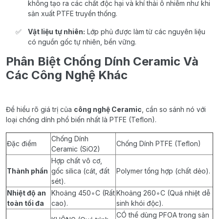
không tạo ra các chất độc hại và khí thải ô nhiễm như khi
sản xuất PTFE truyền thống.
Vật liệu tự nhiên:
Lớp phủ được làm từ các nguyên liệu
có nguồn gốc tự nhiên, bền vững.
Phân Biệt Chống Dính Ceramic Và
Các Công Nghệ Khác
Để hiểu rõ giá trị của
công nghệ Ceramic
, cần so sánh nó với
loại chống dính phổ biến nhất là PTFE (Teflon).
Chống Dính
Đặc điểm
Chống Dính PTFE (Teflon)
Ceramic (SiO2)
Hợp chất vô cơ,
Thành phần
gốc silica (cát, đất
Polymer tổng hợp (chất dẻo).
sét).
Nhiệt độ an
Khoảng 450∘C (Rất
Khoảng 260∘C (Quá nhiệt dễ
toàn tối đa
cao).
sinh khói độc).
CÓ thể dùng PFOA trong sản