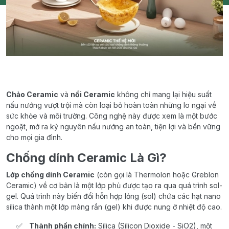
Chảo Ceramic
và
nồi Ceramic
không chỉ mang lại hiệu suất
nấu nướng vượt trội mà còn loại bỏ hoàn toàn những lo ngại về
sức khỏe và môi trường. Công nghệ này được xem là một bước
ngoặt, mở ra kỷ nguyên nấu nướng an toàn, tiện lợi và bền vững
cho mọi gia đình.
Chống dính Ceramic Là Gì?
Lớp chống dính Ceramic
(còn gọi là Thermolon hoặc Greblon
Ceramic) về cơ bản là một lớp phủ được tạo ra qua quá trình sol-
gel. Quá trình này biến đổi hỗn hợp lỏng (sol) chứa các hạt nano
silica thành một lớp màng rắn (gel) khi được nung ở nhiệt độ cao.
Thành phần chính:
Silica (Silicon Dioxide - SiO2), một