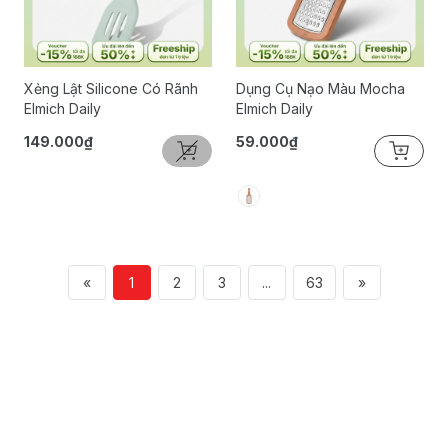
Xẻng Lật Silicone Có Rãnh
Dụng Cụ Nạo Màu Mocha
Elmich Daily
Elmich Daily
149.000₫
59.000₫
«
1
2
3
...
63
»