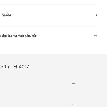
ản phẩm
 đổi trả và vận chuyển
2650ml EL4017