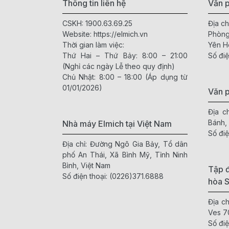
Thông tin liên hệ
Văn p
CSKH:
1900.63.69.25
Địa ch
Website:
https://elmich.vn
Phòng
Thời gian làm việc:
Yên H
Thứ Hai – Thứ Bảy: 8:00 – 21:00
Số điệ
(Nghỉ các ngày Lễ theo quy định)
Chủ Nhật: 8:00 – 18:00 (Áp dụng từ
01/01/2026)
Văn 
Địa c
Bánh,
Nhà máy Elmich tại Việt Nam
Số điệ
Địa chỉ: Đường Ngô Gia Bảy, Tổ dân
phố An Thái, Xã Bình Mỹ, Tỉnh Ninh
Bình, Việt Nam
Tập đ
Số điện thoại:
(0226)371.6888
hòa 
Địa c
Ves 7
Số điệ