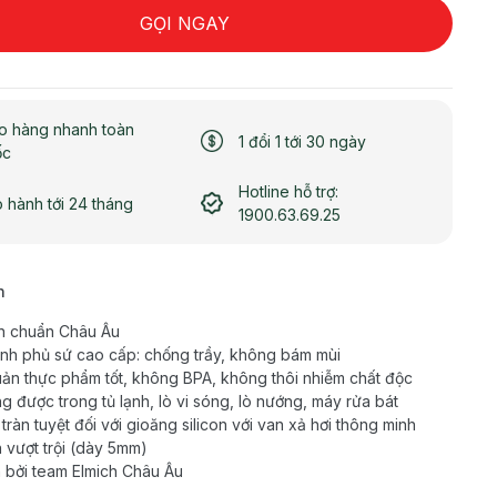
GỌI NGAY
o hàng nhanh toàn
1 đổi 1 tới 30 ngày
ốc
Hotline hỗ trợ:
 hành tới 24 tháng
1900.63.69.25
h
n chuẩn Châu Âu
inh phủ sứ cao cấp: chống trầy, không bám mùi
ản thực phẩm tốt, không BPA, không thôi nhiễm chất độc
g được trong tủ lạnh, lò vi sóng, lò nướng, máy rửa bát
tràn tuyệt đối với gioăng silicon với van xả hơi thông minh
 vượt trội (dày 5mm)
 bởi team Elmich Châu Âu