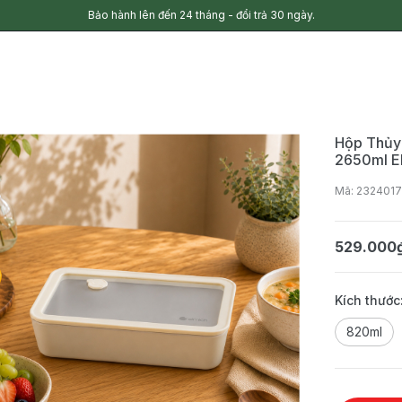
Bảo hành lên đến 24 tháng - đổi trả 30 ngày.
Hộp Thủy
2650ml E
Mã: 232401
529.000
Kích thước
820ml