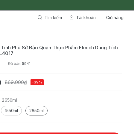
Tìm kiếm
Tài khoản
Giỏ hàng
 Tinh Phủ Sứ Bảo Quản Thực Phẩm Elmich Dung Tích
L4017
7
Đã bán:
5941
₫
869.000₫
-39%
:
2650ml
1550ml
2650ml