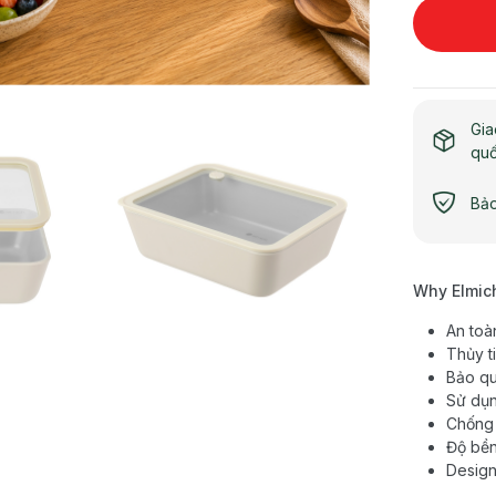
Gia
qu
Bảo
Why Elmic
An toà
Thủy t
Bảo qu
Sử dụn
Chống 
Độ bền
Design