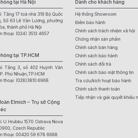
hòng tại Hà Nội
Dành cho khách hàng
ỉ: Tầng 17 toà nhà 319 Bộ Quốc
Hệ thống Showroom
, Số 63 Lê Văn Lương, phường
Điểm bảo hành
òa, thành phố Hà Nội
Chính sách trách nhiệm xã hội
n thoại:
(024) 3513 4657
Chứng nhận sản phẩm
Chính sách bán hàng
phòng tại TP.HCM
Chính sách bảo hành
Chính sách đổi trả
hỉ: Tầng 3, số 402 Huỳnh Văn
Chính sách bảo mật thông tin
 P. Phú Nhuận,TP.HCM
n thoại:
(028)3810.6968
Tra cứu/kích hoạt bảo hành
Chính sách thanh toán
Tiếp nhận và giải quyết khiếu n
oàn Elmich – Trụ sở Cộng
Séc
hỉ: U Hrubku 1570 Ostrava Nova
0900, Czech Republic
n thoại:
00420 59 678 6688