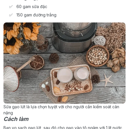
60 gam sữa đặc
150 gam đường trắng
Sữa gạo lứt là lựa chọn tuyệt vời cho người cần kiểm soát cân
nặng
Cách làm
Bạn vo sạch gạo lứt, sau đó cho gạo vào tô ngâm với 1 lít nước