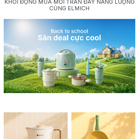
KHỞI ĐỘNG MÙA MỚI TRÀN ĐẦY NĂNG LƯỢNG
CÙNG ELMICH