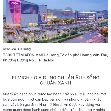
Aeon Mall Hà Đông
E
T309 TTTM AEON Mall Hà Đông,Tổ dân phố Hoàng Văn Thụ,
B
Phường Dương Nội, TP Hà Nội
T
ELMICH - GIA DỤNG CHUẨN ÂU - SỐNG
CHUẨN XANH
Một tổ ấm hạnh phúc được tạo nên từ rất nhiều điều nhỏ bé: một
bữa cơm ngon, một căn bếp tiện nghi và những khoảnh khắc
sum vầy bên gia đình. Nhà mới Elmich.vn được xây dựng với
mong muốn đồng hành cùng những điều giản dị nhưng ý nghĩa