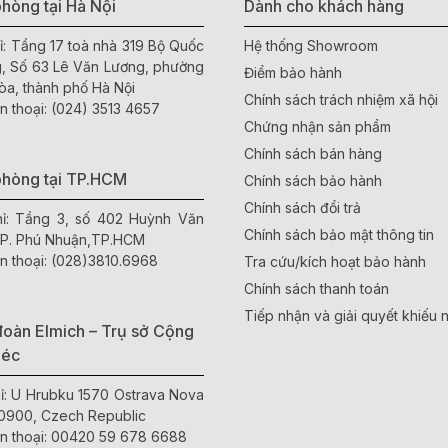
hòng tại Hà Nội
Dành cho khách hàng
ỉ: Tầng 17 toà nhà 319 Bộ Quốc
Hệ thống Showroom
, Số 63 Lê Văn Lương, phường
Điểm bảo hành
òa, thành phố Hà Nội
Chính sách trách nhiệm xã hội
n thoại:
(024) 3513 4657
Chứng nhận sản phẩm
Chính sách bán hàng
phòng tại TP.HCM
Chính sách bảo hành
Chính sách đổi trả
hỉ: Tầng 3, số 402 Huỳnh Văn
Chính sách bảo mật thông tin
 P. Phú Nhuận,TP.HCM
n thoại:
(028)3810.6968
Tra cứu/kích hoạt bảo hành
Chính sách thanh toán
Tiếp nhận và giải quyết khiếu n
oàn Elmich – Trụ sở Cộng
Séc
hỉ: U Hrubku 1570 Ostrava Nova
0900, Czech Republic
n thoại:
00420 59 678 6688