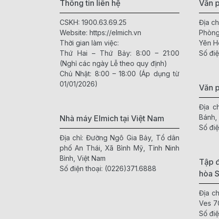
Thông tin liên hệ
Văn p
CSKH:
1900.63.69.25
Địa ch
Website:
https://elmich.vn
Phòng
Thời gian làm việc:
Yên H
Thứ Hai – Thứ Bảy: 8:00 – 21:00
Số điệ
(Nghỉ các ngày Lễ theo quy định)
Chủ Nhật: 8:00 – 18:00 (Áp dụng từ
01/01/2026)
Văn 
Địa c
Bánh,
Nhà máy Elmich tại Việt Nam
Số điệ
Địa chỉ: Đường Ngô Gia Bảy, Tổ dân
phố An Thái, Xã Bình Mỹ, Tỉnh Ninh
Bình, Việt Nam
Tập đ
Số điện thoại:
(0226)371.6888
hòa 
Địa c
Ves 7
Số điệ