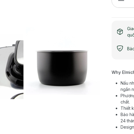
Gia
qu
Bảo
Why Elmic
Nấu nh
ngắn n
Phương
chất.
Thiết 
Bảo hà
24 thán
Design