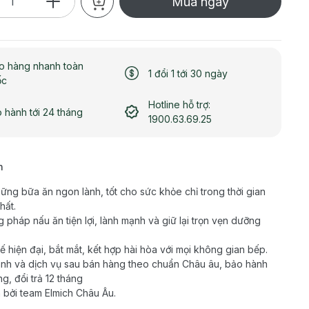
Mua ngay
o hàng nhanh toàn
1 đổi 1 tới 30 ngày
ốc
Hotline hỗ trợ:
 hành tới 24 tháng
1900.63.69.25
h
ững bữa ăn ngon lành, tốt cho sức khỏe chỉ trong thời gian
hất.
 pháp nấu ăn tiện lợi, lành mạnh và giữ lại trọn vẹn dưỡng
kế hiện đại, bắt mắt, kết hợp hài hòa với mọi không gian bếp.
nh và dịch vụ sau bán hàng theo chuẩn Châu âu, bảo hành
g, đổi trả 12 tháng
 bởi team Elmich Châu Âu.