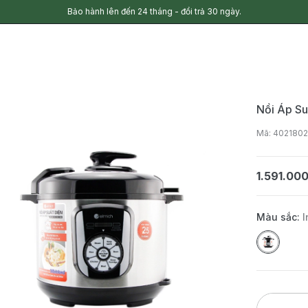
Bảo hành lên đến 24 tháng - đổi trả 30 ngày.
Nồi Áp S
Mã: 402180
1.591.00
Màu sắc:
I