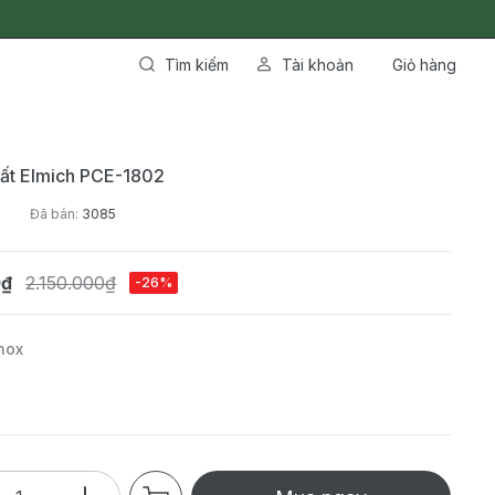
Tìm kiếm
Tài khoản
Giỏ hàng
uất Elmich PCE-1802
2
Đã bán:
3085
0₫
2.150.000₫
-26%
nox