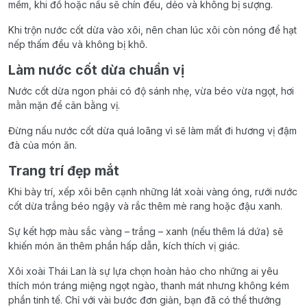
mềm, khi đồ hoặc nấu sẽ chín đều, dẻo và không bị sượng.
Khi trộn nước cốt dừa vào xôi, nên chan lúc xôi còn nóng để hạt
nếp thấm đều và không bị khô.
Làm nước cốt dừa chuẩn vị
Nước cốt dừa ngon phải có độ sánh nhẹ, vừa béo vừa ngọt, hơi
mằn mặn để cân bằng vị.
Đừng nấu nước cốt dừa quá loãng vì sẽ làm mất đi hương vị đậm
đà của món ăn.
Trang trí đẹp mắt
Khi bày trí, xếp xôi bên cạnh những lát xoài vàng óng, rưới nước
cốt dừa trắng béo ngậy và rắc thêm mè rang hoặc đậu xanh.
Sự kết hợp màu sắc vàng – trắng – xanh (nếu thêm lá dứa) sẽ
khiến món ăn thêm phần hấp dẫn, kích thích vị giác.
Xôi xoài Thái Lan là sự lựa chọn hoàn hảo cho những ai yêu
thích món tráng miệng ngọt ngào, thanh mát nhưng không kém
phần tinh tế. Chỉ với vài bước đơn giản, bạn đã có thể thưởng