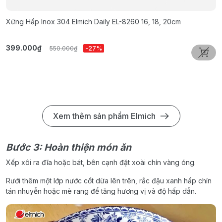
Xửng Hấp Inox 304 Elmich Daily EL-8260 16, 18, 20cm
N
399.000₫
1
550.000₫
-27%
Xem thêm sản phẩm Elmich
Bước 3: Hoàn thiện món ăn
Xếp xôi ra đĩa hoặc bát, bên cạnh đặt xoài chín vàng óng.
Rưới thêm một lớp nước cốt dừa lên trên, rắc đậu xanh hấp chín
tán nhuyễn hoặc mè rang để tăng hương vị và độ hấp dẫn.