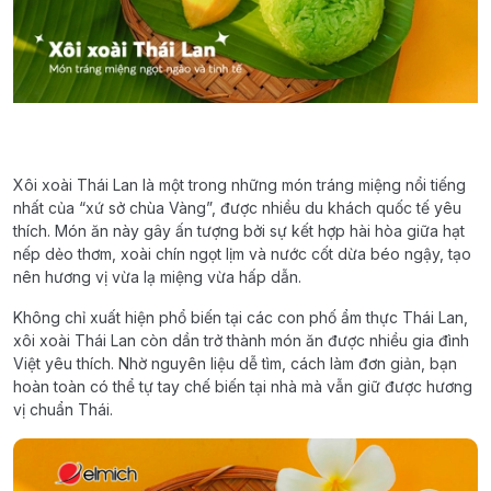
Xôi xoài Thái Lan là một trong những món tráng miệng nổi tiếng
nhất của “xứ sở chùa Vàng”, được nhiều du khách quốc tế yêu
thích. Món ăn này gây ấn tượng bởi sự kết hợp hài hòa giữa hạt
nếp dẻo thơm, xoài chín ngọt lịm và nước cốt dừa béo ngậy, tạo
nên hương vị vừa lạ miệng vừa hấp dẫn.
Không chỉ xuất hiện phổ biến tại các con phố ẩm thực Thái Lan,
xôi xoài Thái Lan còn dần trở thành món ăn được nhiều gia đình
Việt yêu thích. Nhờ nguyên liệu dễ tìm, cách làm đơn giản, bạn
hoàn toàn có thể tự tay chế biến tại nhà mà vẫn giữ được hương
vị chuẩn Thái.