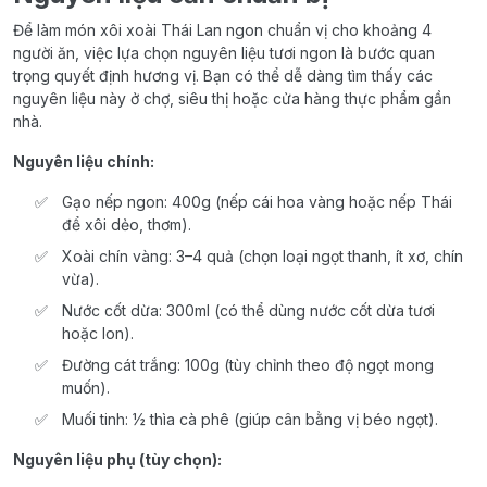
Để làm món xôi xoài Thái Lan ngon chuẩn vị cho khoảng 4
người ăn, việc lựa chọn nguyên liệu tươi ngon là bước quan
trọng quyết định hương vị. Bạn có thể dễ dàng tìm thấy các
nguyên liệu này ở chợ, siêu thị hoặc cửa hàng thực phẩm gần
nhà.
Nguyên liệu chính:
Gạo nếp ngon: 400g (nếp cái hoa vàng hoặc nếp Thái
để xôi dẻo, thơm).
Xoài chín vàng: 3–4 quả (chọn loại ngọt thanh, ít xơ, chín
vừa).
Nước cốt dừa: 300ml (có thể dùng nước cốt dừa tươi
hoặc lon).
Đường cát trắng: 100g (tùy chỉnh theo độ ngọt mong
muốn).
Muối tinh: ½ thìa cà phê (giúp cân bằng vị béo ngọt).
Nguyên liệu phụ (tùy chọn):