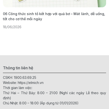
06 Công thức sinh tố kết hợp với quả bơ – Mát lành, dễ uống,
G
tốt cho cơ thể mỗi ngày
ả
18/06/2026
1
Thông tin liên hệ
CSKH:
1900.63.69.25
Website:
https://elmich.vn
Thời gian làm việc:
Thứ Hai – Thứ Bảy: 8:00 – 21:00 (Nghỉ các ngày Lễ theo quy
định)
Chủ Nhật: 8:00 – 18:00 (Áp dụng từ 01/01/2026)