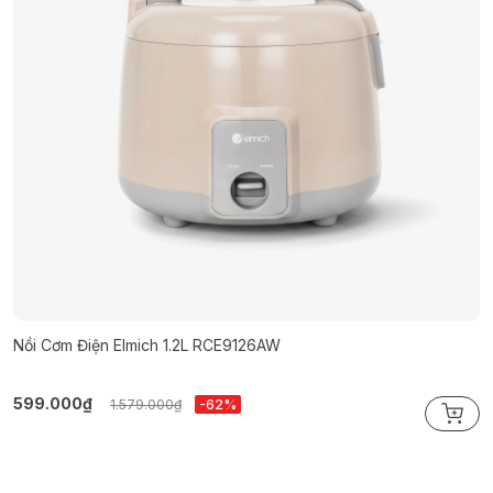
Nồi Cơm Điện Elmich 1.2L RCE9126AW
N
599.000₫
7
1.579.000₫
-62%