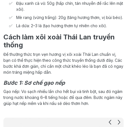
Đậu xanh cà vỏ: 50g (hấp chín, tán nhuyễn để rắc lên mặt
xôi).
Mè rang (vừng trắng): 20g (tăng hương thơm, vị bùi béo).
Lá dứa: 2–3 lá (tạo hương thơm tự nhiên cho xôi).
Cách làm xôi xoài Thái Lan truyền
thống
Để thưởng thức trọn vẹn hương vị xôi xoài Thái Lan chuẩn vị,
bạn có thể thực hiện theo công thức truyền thống dưới đây. Các
bước khá đơn giản, chỉ cần một chút khéo léo là bạn đã có ngay
món tráng miệng hấp dẫn.
Bước 1: Sơ chế gạo nếp
Gạo nếp: Vo sạch nhiều lần cho hết bụi và tinh bột, sau đó ngâm
trong nước khoảng 6–8 tiếng hoặc để qua đêm. Bước ngâm này
giúp hạt nếp mềm và khi nấu sẽ dẻo thơm hơn.