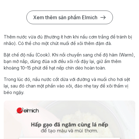
Xem thêm sản phẩm Elmich
Thêm nước vừa đủ (thường ít hơn khi nấu cơm trắng để tránh bị
nhão). Có thể cho một chút muối để xôi thêm đậm đà.
Bật chế độ nấu (Cook). Khi nồi chuyển sang chế độ hâm (Warm),
bạn mở nắp, dùng đũa xới đều xôi rồi đậy lại, giữ ấm thêm
khoảng 10–15 phút để hạt nếp chín dẻo hoàn toàn.
Trong lúc đó, nấu nước cốt dừa với đường và muối cho hơi sệt
lại, sau đó chan một phần vào xôi, đảo nhẹ tay để xôi thấm vị
béo ngậy.