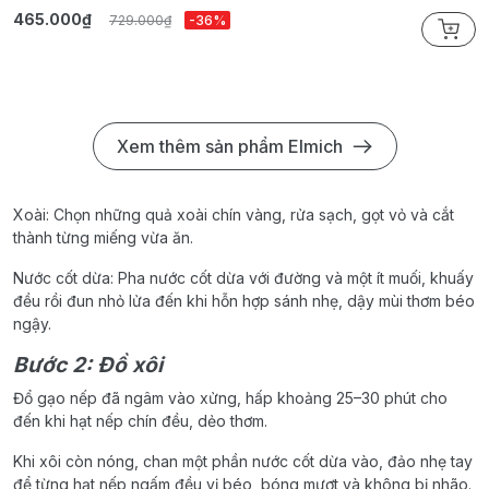
465.000₫
2
729.000₫
-36%
Xem thêm sản phẩm Elmich
Xoài: Chọn những quả xoài chín vàng, rửa sạch, gọt vỏ và cắt
thành từng miếng vừa ăn.
Nước cốt dừa: Pha nước cốt dừa với đường và một ít muối, khuấy
đều rồi đun nhỏ lửa đến khi hỗn hợp sánh nhẹ, dậy mùi thơm béo
ngậy.
Bước 2: Đồ xôi
Đổ gạo nếp đã ngâm vào xửng, hấp khoảng 25–30 phút cho
đến khi hạt nếp chín đều, dẻo thơm.
Khi xôi còn nóng, chan một phần nước cốt dừa vào, đảo nhẹ tay
để từng hạt nếp ngấm đều vị béo, bóng mượt và không bị nhão.