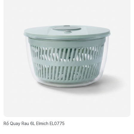
Rổ Quay Rau 6L Elmich EL0775
B