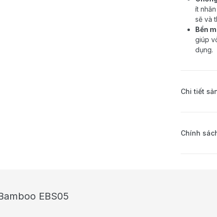
ít nhă
sẽ và 
Bền m
giúp v
dụng.
Chi tiết s
Chính sách
% Bamboo EBS05