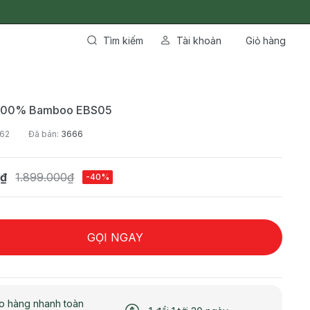
Tìm kiếm
Tài khoản
Giỏ hàng
 100% Bamboo EBS05
362
Đã bán:
3666
0₫
1.899.000₫
-40%
GỌI NGAY
o hàng nhanh toàn