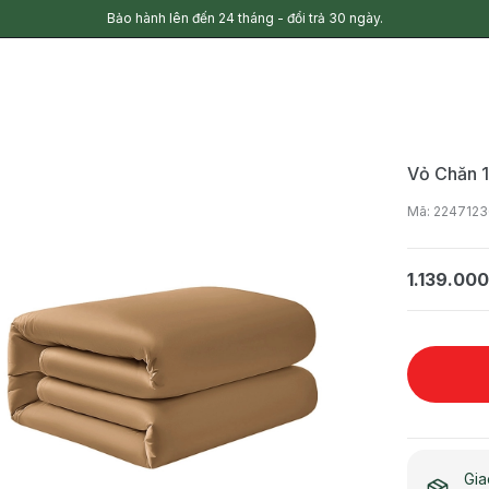
Bảo hành lên đến 24 tháng - đổi trả 30 ngày.
Vỏ Chăn
Mã: 224712
1.139.00
Gia