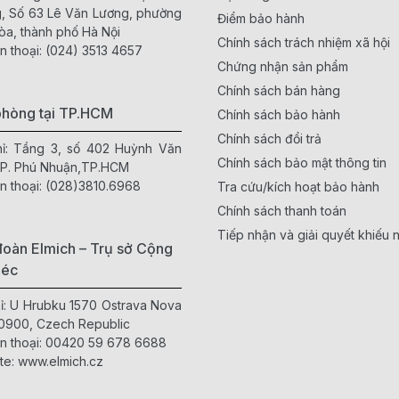
, Số 63 Lê Văn Lương, phường
Điểm bảo hành
òa, thành phố Hà Nội
Chính sách trách nhiệm xã hội
n thoại:
(024) 3513 4657
Chứng nhận sản phẩm
Chính sách bán hàng
phòng tại TP.HCM
Chính sách bảo hành
Chính sách đổi trả
hỉ: Tầng 3, số 402 Huỳnh Văn
Chính sách bảo mật thông tin
 P. Phú Nhuận,TP.HCM
n thoại:
(028)3810.6968
Tra cứu/kích hoạt bảo hành
Chính sách thanh toán
Tiếp nhận và giải quyết khiếu n
oàn Elmich – Trụ sở Cộng
Séc
hỉ: U Hrubku 1570 Ostrava Nova
0900, Czech Republic
n thoại:
00420 59 678 6688
te:
www.elmich.cz