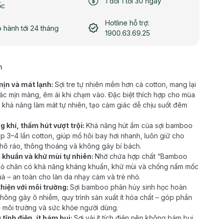
1 đổi 1 tới 30 ngày
ốc
Hotline hỗ trợ:
 hành tới 24 tháng
1900.63.69.25
h
ịn và mát lạnh:
Sợi tre tự nhiên mềm hơn cả cotton, mang lại
ác mịn màng, êm ái khi chạm vào. Đặc biệt thích hợp cho mùa
 khả năng làm mát tự nhiên, tạo cảm giác dễ chịu suốt đêm
 khí, thấm hút vượt trội:
Khả năng hút ẩm của sợi bamboo
p 3–4 lần cotton, giúp mồ hôi bay hơi nhanh, luôn giữ cho
hô ráo, thông thoáng và không gây bí bách.
 khuẩn và khử mùi tự nhiên:
Nhờ chứa hợp chất “Bamboo
vỏ chăn có khả năng kháng khuẩn, khử mùi và chống nấm mốc
uả – an toàn cho làn da nhạy cảm và trẻ nhỏ.
hiện với môi trường:
Sợi bamboo phân hủy sinh học hoàn
không gây ô nhiễm, quy trình sản xuất ít hóa chất – góp phần
 môi trường và sức khỏe người dùng.
tĩnh điện, ít bám bụi:
Sợi vải ít tích điện nên không bám bụi,