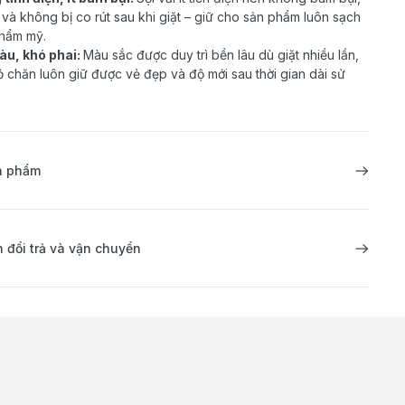
n và không bị co rút sau khi giặt – giữ cho sản phẩm luôn sạch
thẩm mỹ.
àu, khó phai:
Màu sắc được duy trì bền lâu dù giặt nhiều lần,
ỏ chăn luôn giữ được vẻ đẹp và độ mới sau thời gian dài sử
ản phẩm
 đổi trả và vận chuyển