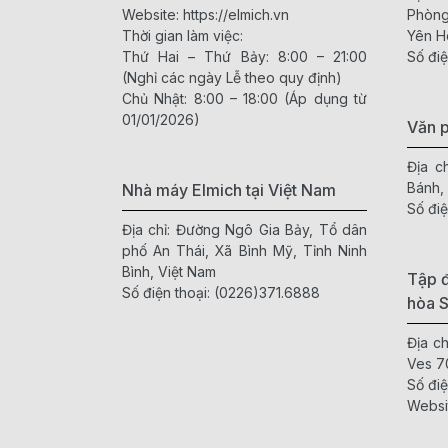
Website:
https://elmich.vn
Phòng
Thời gian làm việc:
Yên H
Thứ Hai – Thứ Bảy: 8:00 – 21:00
Số điệ
(Nghỉ các ngày Lễ theo quy định)
Chủ Nhật: 8:00 – 18:00 (Áp dụng từ
01/01/2026)
Văn 
Địa c
Bánh,
Nhà máy Elmich tại Việt Nam
Số điệ
Địa chỉ: Đường Ngô Gia Bảy, Tổ dân
phố An Thái, Xã Bình Mỹ, Tỉnh Ninh
Bình, Việt Nam
Tập đ
Số điện thoại:
(0226)371.6888
hòa 
Địa c
Ves 7
Số điệ
Websi