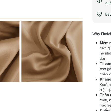
qu
Bảo
Why Elmic
Mềm m
cảm gi
hè nhờ
dài.
Thoáng
cao gấ
chăn k
Kháng
Kun”, 
hiệu q
Thân t
toàn, 
bảo vệ
Chống 